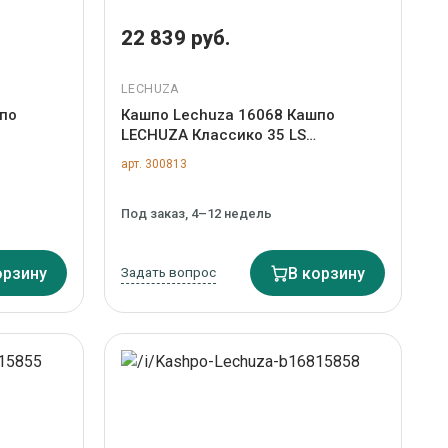
22 839 руб.
LECHUZA
по
Кашпо Lechuza 16068 Кашпо
LECHUZA Классико 35 LS
ва и
Серебряное с системой полива и
арт. 300813
N-300807
съемным горшком арт. ZN-300813
Под заказ, 4–12 недель
орзину
Задать вопрос
В корзину