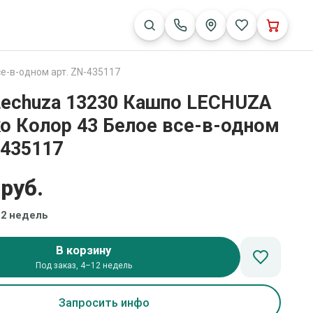
е-в-одном арт. ZN-435117
Lechuza 13230 Кашпо LECHUZA
о Колор 43 Белое все-в-одном
-435117
 руб.
12 недель
В корзину
Под заказ, 4–12 недель
Запросить инфо