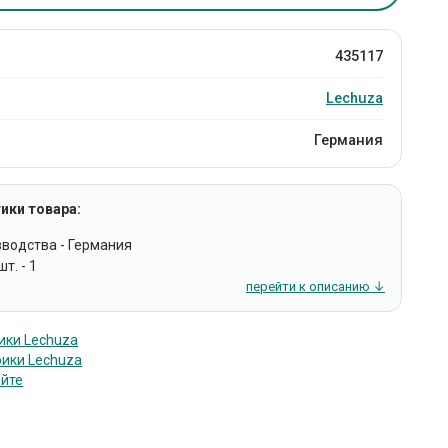
435117
Lechuza
Германия
ики товара:
зводства - Германия
т. - 1
перейти к описанию ↓
ики Lechuza
рики Lechuza
айте