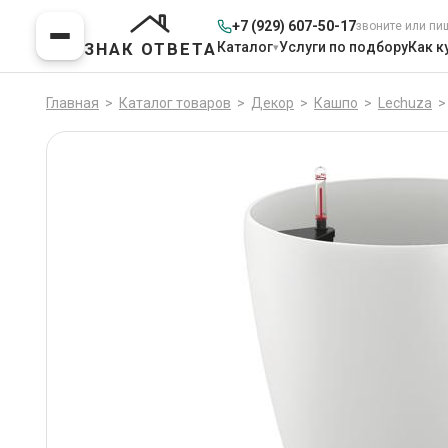
+7 (929) 607-50-17
звоните или пи
Каталог
Услуги по подбору
Как к
ЗНАК ОТВЕТА
Главная
>
Каталог товаров
>
Декор
>
Кашпо
>
Lechuza