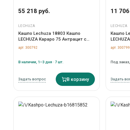
55 218 руб.
11 706
LECHUZA
LECHUZA
Кашпо Lechuza 18803 Кашпо
Кашпо L
LECHUZA Караро 75 Антрацит с
LECHUZA 
системой полива арт. ZN-300792
с систе
арт. 300792
арт. 300799
горшком 
В наличии, 1–3 дня · 7 шт.
Под заказ
Задать вопрос
В корзину
Задать во