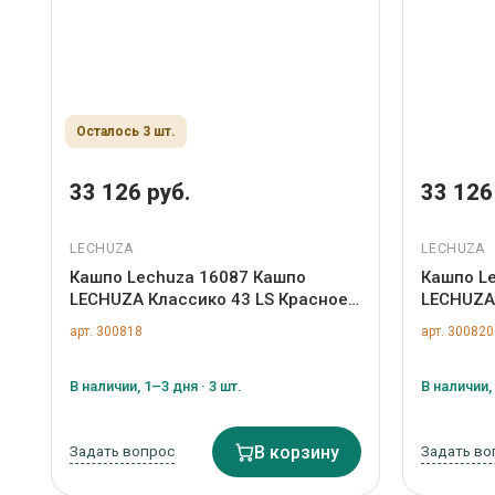
Осталось 3 шт.
33 126 руб.
33 126
LECHUZA
LECHUZA
Кашпо Lechuza 16087 Кашпо
Кашпо L
LECHUZA Классико 43 LS Красное
LECHUZA 
с системой полива и съемным
системо
арт. 300818
арт. 300820
горшком арт. ZN-300818
горшком 
В наличии, 1–3 дня · 3 шт.
В наличии, 
Задать вопрос
В корзину
Задать во