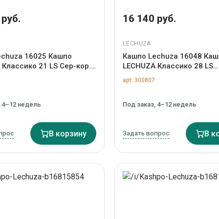
 руб.
16 140 руб.
LECHUZA
echuza 16025 Кашпо
Кашпо Lechuza 16048 Каш
Классико 21 LS Сер-кор.
LECHUZA Классико 28 LS
мой полива и съемным
Серебрянное с сист. поли
арт. 300807
арт. ZN-300799
съемным горшком арт. Z
, 4–12 недель
Под заказ, 4–12 недель
прос
В корзину
Задать вопрос
В к