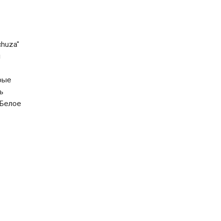
huza"
и
рые
ь
 Белое