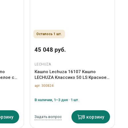
Осталось 1 шт.
45 048 руб.
LECHUZA
по
Кашпо Lechuza 16107 Кашпо
Белое с
LECHUZA Классико 50 LS Красное
ным
с системой полива и съемным
арт. 300824
горшком арт. ZN-300824
В наличии, 1–3 дня · 1 шт.
орзину
Задать вопрос
В корзину