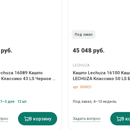
Под заказ
 руб.
45 048 руб.
LECHUZA
echuza 16089 Кашпо
Кашпо Lechuza 16100 Каш
Классико 43 LS Черное с
LECHUZA Классико 50 LS 
й полива и съемным
системой полива и съем
арт. 300821
арт. ZN-300820
горшком арт. ZN-300821
1–3 дня · 12 шт.
Под заказ, 4–12 недель
прос
В корзину
Задать вопрос
В к