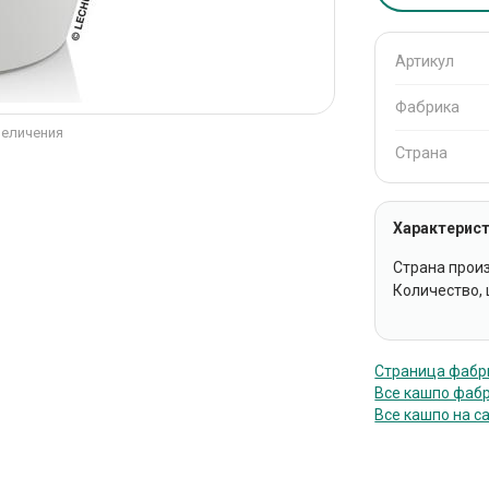
Артикул
Фабрика
величения
Страна
Характерист
Страна прои
Количество, ш
Страница фабр
Все кашпо фаб
Все кашпо на с