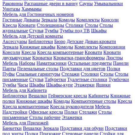
Раковины
Распашные двери в ванну
Сауны
Умывальники
Унитазы
Хаммамы
Мебель для Гостиничных номеров
Гостиные
Диваны
Зеркала
Комоды
Комплекты
Консоли
Кресла
Кровати
Столешницы
Столики
Столы
Столы
журнальные
Стулья
Тумбы
Тумбы под ТВ
Шкафы
Мебель для Детской комнаты
Аксессуары
Библиотеки
Бюро
Детские
Диван-кровати
Зеркала
Книжные шкафы
Комоды
Комплекты
Композиции
Консоли
Кресла
Кресла компьютерные
Кровати
Кровати
двухъярусные
Кроватки
Кроватки-трансформеры
Люстры
Мебель
Наборы
Наматрасники
Остальные предметы
Панели
Парты
Пеленальные столы
Подставки для цветов
Полки
Пуфы
Спальные гарнитуры
Стелажи
Столики
Столы
Столы
письменные
Стулья
Табуретки
Туалетные столики
Тумбочки
Тумбы
Часы
Шкафы
Шкафы-купе
Этажерки
Ящики
Мебель для Кабинета
Библиотеки
Вешалки
Геймерские кресла
Кабинеты
Книжные
полки
Книжные шкафы
Комоды
Компьютерные столы
Кресла
Кресла компьютерные
Кресла руководителя
Мебель
Надстройки
Офисные кресла
Полки
Стелажи
Столы
письменные
Столы рабочие
Этажерки
Мебель для Прихожей
Банкетки
Вешалки
Зеркала
Подставки для обуви
Подставки
под зонты
Полки
Прихожие
Стеновые панели
Стойки для