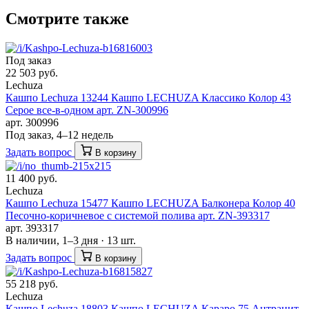
Смотрите также
Под заказ
22 503 руб.
Lechuza
Кашпо Lechuza 13244 Кашпо LECHUZA Классико Колор 43
Серое все-в-одном арт. ZN-300996
арт. 300996
Под заказ, 4–12 недель
Задать вопрос
В корзину
11 400 руб.
Lechuza
Кашпо Lechuza 15477 Кашпо LECHUZA Балконера Колор 40
Песочно-коричневое с системой полива арт. ZN-393317
арт. 393317
В наличии, 1–3 дня · 13 шт.
Задать вопрос
В корзину
55 218 руб.
Lechuza
Кашпо Lechuza 18803 Кашпо LECHUZA Караро 75 Антрацит