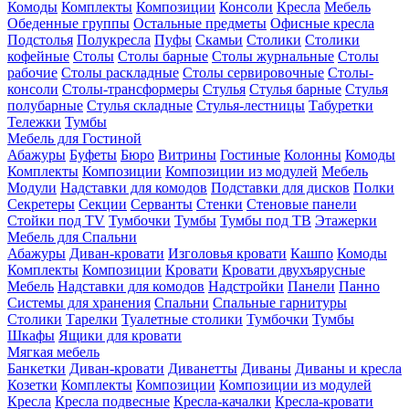
Комоды
Комплекты
Композиции
Консоли
Кресла
Мебель
Обеденные группы
Остальные предметы
Офисные кресла
Подстолья
Полукресла
Пуфы
Скамьи
Столики
Столики
кофейные
Столы
Столы барные
Столы журнальные
Столы
рабочие
Столы раскладные
Столы сервировочные
Столы-
консоли
Столы-трансформеры
Стулья
Стулья барные
Стулья
полубарные
Стулья складные
Стулья-лестницы
Табуретки
Тележки
Тумбы
Мебель для Гостиной
Абажуры
Буфеты
Бюро
Витрины
Гостиные
Колонны
Комоды
Комплекты
Композиции
Композиции из модулей
Мебель
Модули
Надставки для комодов
Подставки для дисков
Полки
Секретеры
Секции
Серванты
Стенки
Стеновые панели
Стойки под TV
Тумбочки
Тумбы
Тумбы под ТВ
Этажерки
Мебель для Спальни
Абажуры
Диван-кровати
Изголовья кровати
Кашпо
Комоды
Комплекты
Композиции
Кровати
Кровати двухъярусные
Мебель
Надставки для комодов
Надстройки
Панели
Панно
Системы для хранения
Спальни
Спальные гарнитуры
Столики
Тарелки
Туалетные столики
Тумбочки
Тумбы
Шкафы
Ящики для кровати
Мягкая мебель
Банкетки
Диван-кровати
Диванетты
Диваны
Диваны и кресла
Козетки
Комплекты
Композиции
Композиции из модулей
Кресла
Кресла подвесные
Кресла-качалки
Кресла-кровати