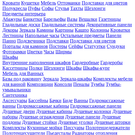
Кровати
Кушетки
Мебель
Оттоманки
Подставки для цветов
Полукресла
Пуфы
Софы
Стулья
Тахты
Шезлонги
Предметы интерьера
Абажуры
Банкетки
Барельефы
Вазы
Вешалки
Газетницы
Гладильные доски
Гладильные системы
Декоративные панели
Декоры
Зеркала
Камины
Картины
Кашпо
Колонны
Кроватки
Лестницы
Напольные часы
Остальные предметы
Панели
Панно
Подсвечники
Подставки
Подставки для цветов
Порталы для каминов
Постеры
Сейфы
Статуэтки
Сундуки
Фоторамки
Цветки
Часы
Ширмы
Шкафы
Внутренние наполнения шкафов
Гардеробные
Гардеробы
Кассетницы
Полки
Шезлонги
Шкафы
Шкафы-купе
Мебель для Ванных
Базы под раковину
Зеркала
Зеркала-шкафы
Комплекты мебели
для ванной
Композиции
Консоли
Пеналы
Тумбы
Тумбы-
умывальники
Сантехника
Аксессуары
Бассейны
Бачки
Биде
Ванны
Гидромассажные
ванны
Гидромассажные кабины
Гидромассажные панели
Душевые двери
Душевые кабины
Душевые колонки
Душевые
наборы
Душевые ограждения
Душевые панели
Душевые
поддоны
Душевые стойки
Душевые уголки
Душевые шторки
Комплекты
Кухонные мойки
Писсуары
Полотенцедержатели
Полотенцесушители
Пьедесталы
Радиаторы отопления