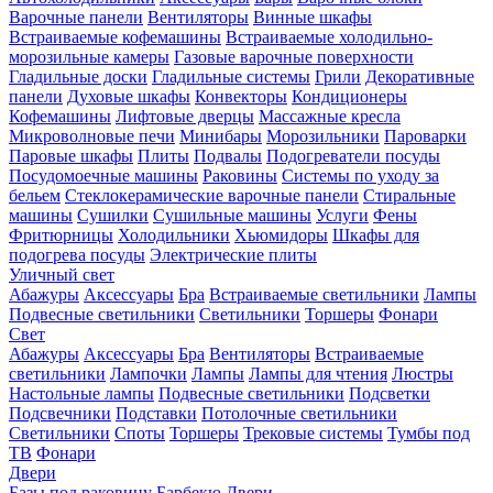
Варочные панели
Вентиляторы
Винные шкафы
Встраиваемые кофемашины
Встраиваемые холодильно-
морозильные камеры
Газовые варочные поверхности
Гладильные доски
Гладильные системы
Грили
Декоративные
панели
Духовые шкафы
Конвекторы
Кондиционеры
Кофемашины
Лифтовые дверцы
Массажные кресла
Микроволновые печи
Минибары
Морозильники
Пароварки
Паровые шкафы
Плиты
Подвалы
Подогреватели посуды
Посудомоечные машины
Раковины
Системы по уходу за
бельем
Стеклокерамические варочные панели
Стиральные
машины
Сушилки
Сушильные машины
Услуги
Фены
Фритюрницы
Холодильники
Хьюмидоры
Шкафы для
подогрева посуды
Электрические плиты
Уличный свет
Абажуры
Аксессуары
Бра
Встраиваемые светильники
Лампы
Подвесные светильники
Светильники
Торшеры
Фонари
Свет
Абажуры
Аксессуары
Бра
Вентиляторы
Встраиваемые
светильники
Лампочки
Лампы
Лампы для чтения
Люстры
Настольные лампы
Подвесные светильники
Подсветки
Подсвечники
Подставки
Потолочные светильники
Светильники
Споты
Торшеры
Трековые системы
Тумбы под
ТВ
Фонари
Двери
Базы под раковину
Барбекю
Двери