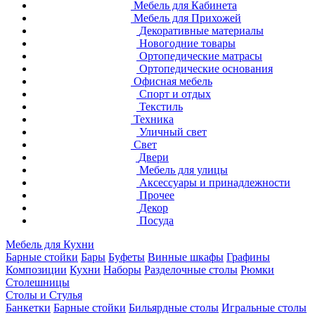
Мебель для Кабинета
Мебель для Прихожей
Декоративные материалы
Новогодние товары
Ортопедические матрасы
Ортопедические основания
Офисная мебель
Спорт и отдых
Текстиль
Техника
Уличный свет
Свет
Двери
Мебель для улицы
Аксессуары и принадлежности
Прочее
Декор
Посуда
Мебель для Кухни
Барные стойки
Бары
Буфеты
Винные шкафы
Графины
Композиции
Кухни
Наборы
Разделочные столы
Рюмки
Столешницы
Столы и Стулья
Банкетки
Барные стойки
Бильярдные столы
Игральные столы