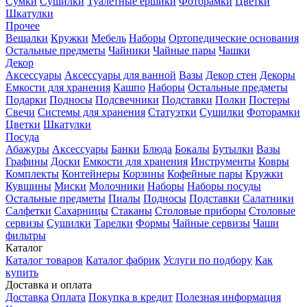
Сумки
Сушилки
Туалетные ершики
Фоторамки
Цветки
Шкатулки
Прочее
Вешалки
Кружки
Мебель
Наборы
Ортопедические основания
Остальные предметы
Чайники
Чайные пары
Чашки
Декор
Аксессуары
Аксессуары для ванной
Вазы
Декор стен
Декоры
Емкости для хранения
Кашпо
Наборы
Остальные предметы
Подарки
Подносы
Подсвечники
Подставки
Полки
Постеры
Свечи
Системы для хранения
Статуэтки
Сушилки
Фоторамки
Цветки
Шкатулки
Посуда
Абажуры
Аксессуары
Банки
Блюда
Бокалы
Бутылки
Вазы
Графины
Доски
Емкости для хранения
Инструменты
Ковры
Комплекты
Контейнеры
Корзины
Кофейные пары
Кружки
Кувшины
Миски
Молочники
Наборы
Наборы посуды
Остальные предметы
Пиалы
Подносы
Подставки
Салатники
Салфетки
Сахарницы
Стаканы
Столовые приборы
Столовые
сервизы
Сушилки
Тарелки
Формы
Чайные сервизы
Чаши
фильтры
Каталог
Каталог товаров
Каталог фабрик
Услуги по подбору
Как
купить
Доставка и оплата
Доставка
Оплата
Покупка в кредит
Полезная информация