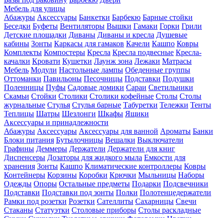
Мебель для улицы
Абажуры
Аксессуары
Банкетки
Барбекю
Барные стойки
Беседки
Буфеты
Вентиляторы
Вышки
Гамаки
Горки
Грили
Детские площадки
Диваны
Диваны и кресла
Душевые
кабины
Зонты
Каркасы для гамаков
Качели
Кашпо
Ковры
Комплекты
Компостеры
Кресла
Кресла подвесные
Кресла-
качалки
Кровати
Кушетки
Лаунж зона
Лежаки
Матрасы
Мебель
Модули
Настольные лампы
Обеденные группы
Оттоманки
Павильоны
Песочницы
Подставки
Подушки
Поленницы
Пуфы
Садовые домики
Сараи
Светильники
Скамьи
Стойки
Столики
Столики кофейные
Столы
Столы
журнальные
Стулья
Стулья барные
Табуретки
Тележки
Тенты
Теплицы
Шатры
Шезлонги
Шкафы
Ящики
Аксессуары и принадлежности
Абажуры
Аксессуары
Аксессуары для ванной
Ароматы
Банки
Блоки питания
Бутылочницы
Вешалки
Выключатели
Графины
Деммеры
Держатели
Держатели для книг
Диспенсеры
Дозаторы для жидкого мыла
Емкости для
хранения
Зонты
Кашпо
Климатические контроллеры
Ковры
Контейнеры
Корзины
Коробки
Крючки
Мыльницы
Наборы
Одежды
Опоры
Остальные предметы
Подарки
Подсвечники
Подставки
Подставки под зонты
Полки
Полотенцедержатели
Рамки под розетки
Розетки
Сателлиты
Сахарницы
Свечи
Стаканы
Статуэтки
Столовые приборы
Столы раскладные