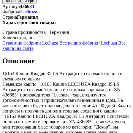
Запросить инфо
Артикул
436683
Фабрика
Lechuza
Страна
Германия
Характеристики товара:
Страна производства - Германия
Количество, шт. - 15
Страница фабрики Lechuza
Все кашпо фабрики Lechuza
Все
кашпо на сайте
Описание
16163 Кашпо Квадро 35 LS Антрацит с системой полива и
съемным горшком
Немецкое кашпо "16163 Кашпо LECHUZA Квадро 35 LS
Антрацит с системой полива и съемным горшком арт. ZN-
436683" производителя "Lechuza" характеризуется
эргономичностью и привлекательным внешним видом. На
заказ поставка будет произведена в течение 45–90 дней. Задать
вопросы и получить дополнительные сведения о кашпо
"16163 Кашпо LECHUZA Квадро 35 LS Антрацит с системой
полива и съемным горшком арт. ZN-436683" а также других,
заинтересовавших вас товаров из категории "Декор", вы
сможете у наших менеджеров, которые всегда рады дать