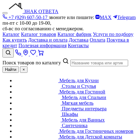
ЗНАК ОТВЕТА
+7 (929) 607-50-17
звоните или пишите:
MAX
Telegram
пн-пт с 10-00 до 19-00,
сб-вс по согласованию с менеджером.
Каталог
Каталог товаров
Каталог фабрик
Услуги по подбору
Как купить
Доставка и оплата
Доставка
Оплата
Покупка в
кредит
Полезная информация
Контакты
Поиск товаров по каталогу
Найти
×
Мебель для Кухни
Столы и Стулья
Мебель для Гостиной
Мебель для Спальни
Мягкая мебель
Предметы интерьера
Шкафы
Мебель для Ванных
Сантехника
Мебель для Гостиничных номеров
Мебель для Детской комнаты