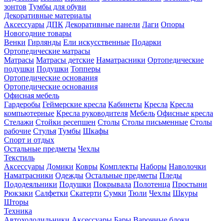
зонтов
Тумбы для обуви
Декоративные материалы
Аксессуары
ДПК
Декоративные панели
Лаги
Опоры
Новогодние товары
Венки
Гирлянды
Ели искусственные
Подарки
Ортопедические матрасы
Матрасы
Матрасы детские
Наматрасники
Ортопедические
подушки
Подушки
Топперы
Ортопедические основания
Ортопедические основания
Офисная мебель
Гардеробы
Геймерские кресла
Кабинеты
Кресла
Кресла
компьютерные
Кресла руководителя
Мебель
Офисные кресла
Стелажи
Стойки ресепшен
Столы
Столы письменные
Столы
рабочие
Стулья
Тумбы
Шкафы
Спорт и отдых
Остальные предметы
Чехлы
Текстиль
Аксессуары
Домики
Ковры
Комплекты
Наборы
Наволочки
Наматрасники
Одежды
Остальные предметы
Пледы
Пододеяльники
Подушки
Покрывала
Полотенца
Простыни
Рюкзаки
Салфетки
Скатерти
Сумки
Тюли
Чехлы
Шкуры
Шторы
Техника
Автохолодильники
Аксессуары
Бары
Варочные блоки