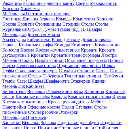
Раковины
Распашные двери в ванну
Сауны
Умывальники
Унитазы
Хаммамы
Мебель для Гостиничных номеров
Гостиные
Диваны
Зеркала
Комоды
Комплекты
Консоли
Кресла
Кровати
Столешницы
Столики
Столы
Столы
журнальные
Стулья
Тумбы
Тумбы под ТВ
Шкафы
Мебель для Детской комнаты
Аксессуары
Библиотеки
Бюро
Детские
Диван-кровати
Зеркала
Книжные шкафы
Комоды
Комплекты
Композиции
Консоли
Кресла
Кресла компьютерные
Кровати
Кровати
двухъярусные
Кроватки
Кроватки-трансформеры
Люстры
Мебель
Наборы
Наматрасники
Остальные предметы
Панели
Парты
Пеленальные столы
Подставки для цветов
Полки
Пуфы
Спальные гарнитуры
Стелажи
Столики
Столы
Столы
письменные
Стулья
Табуретки
Туалетные столики
Тумбочки
Тумбы
Часы
Шкафы
Шкафы-купе
Этажерки
Ящики
Мебель для Кабинета
Библиотеки
Вешалки
Геймерские кресла
Кабинеты
Книжные
полки
Книжные шкафы
Комоды
Компьютерные столы
Кресла
Кресла компьютерные
Кресла руководителя
Мебель
Надстройки
Офисные кресла
Полки
Стелажи
Столы
письменные
Столы рабочие
Этажерки
Мебель для Прихожей
Банкетки
Вешалки
Зеркала
Подставки для обуви
Подставки
под зонты
Полки
Прихожие
Стеновые панели
Стойки для