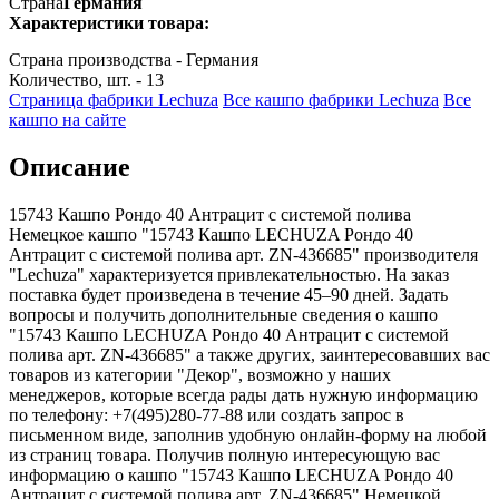
Страна
Германия
Характеристики товара:
Страна производства - Германия
Количество, шт. - 13
Страница фабрики Lechuza
Все кашпо фабрики Lechuza
Все
кашпо на сайте
Описание
15743 Кашпо Рондо 40 Антрацит с системой полива
Немецкое кашпо "15743 Кашпо LECHUZA Рондо 40
Антрацит с системой полива арт. ZN-436685" производителя
"Lechuza" характеризуется привлекательностью. На заказ
поставка будет произведена в течение 45–90 дней. Задать
вопросы и получить дополнительные сведения о кашпо
"15743 Кашпо LECHUZA Рондо 40 Антрацит с системой
полива арт. ZN-436685" а также других, заинтересовавших вас
товаров из категории "Декор", возможно у наших
менеджеров, которые всегда рады дать нужную информацию
по телефону: +7(495)280-77-88 или создать запрос в
письменном виде, заполнив удобную онлайн-форму на любой
из страниц товара. Получив полную интересующую вас
информацию о кашпо "15743 Кашпо LECHUZA Рондо 40
Антрацит с системой полива арт. ZN-436685" Немецкой