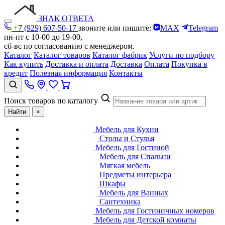
ЗНАК ОТВЕТА
+7 (929) 607-50-17
звоните или пишите:
MAX
Telegram
пн-пт с 10-00 до 19-00,
сб-вс по согласованию с менеджером.
Каталог
Каталог товаров
Каталог фабрик
Услуги по подбору
Как купить
Доставка и оплата
Доставка
Оплата
Покупка в
кредит
Полезная информация
Контакты
Поиск товаров по каталогу
Найти
×
Мебель для Кухни
Столы и Стулья
Мебель для Гостиной
Мебель для Спальни
Мягкая мебель
Предметы интерьера
Шкафы
Мебель для Ванных
Сантехника
Мебель для Гостиничных номеров
Мебель для Детской комнаты