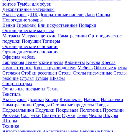
зонтов
Тумбы для обуви
Декоративные материалы
Аксессуары
ДПК
Декоративные панели
Лаги
Опоры
Новогодние товары
Венки
Гирлянды
Ели искусственные
Подарки
Ортопедические матрасы
Матрасы
Матрасы детские
Наматрасники
Ортопедические
подушки
Подушки
Топперы
Ортопедические основания
Ортопедические основания
Офисная мебель
Гардеробы
Геймерские кресла
Кабинеты
Кресла
Кресла
компьютерные
Кресла руководителя
Мебель
Офисные кресла
Стелажи
Стойки ресепшен
Столы
Столы письменные
Столы
рабочие
Стулья
Тумбы
Шкафы
Спорт и отдых
Остальные предметы
Чехлы
Текстиль
Аксессуары
Домики
Ковры
Комплекты
Наборы
Наволочки
Наматрасники
Одежды
Остальные предметы
Пледы
Пододеяльники
Подушки
Покрывала
Полотенца
Простыни
Рюкзаки
Салфетки
Скатерти
Сумки
Тюли
Чехлы
Шкуры
Шторы
Техника
Автохолодильники
Аксессуары
Бары
Варочные блоки