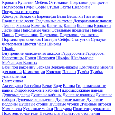
Кровати
Кушетки
Мебель
Оттоманки
Подставки для цветов
Полукресла
Пуфы
Софы
Стулья
Тахты
Шезлонги
Предметы интерьера
Абажуры
Банкетки
Барельефы
Вазы
Вешалки
Газетницы
Гладильные доски
Гладильные системы
Декоративные панели
Декоры
Зеркала
Камины
Картины
Кашпо
Колонны
Кроватки
Лестницы
Напольные часы
Остальные предметы
Панели
Панно
Подсвечники
Подставки
Подставки для цветов
Порталы для каминов
Постеры
Сейфы
Статуэтки
Сундуки
Фоторамки
Цветки
Часы
Ширмы
Шкафы
Внутренние наполнения шкафов
Гардеробные
Гардеробы
Кассетницы
Полки
Шезлонги
Шкафы
Шкафы-купе
Мебель для Ванных
Базы под раковину
Зеркала
Зеркала-шкафы
Комплекты мебели
для ванной
Композиции
Консоли
Пеналы
Тумбы
Тумбы-
умывальники
Сантехника
Аксессуары
Бассейны
Бачки
Биде
Ванны
Гидромассажные
ванны
Гидромассажные кабины
Гидромассажные панели
Душевые двери
Душевые кабины
Душевые колонки
Душевые
наборы
Душевые ограждения
Душевые панели
Душевые
поддоны
Душевые стойки
Душевые уголки
Душевые шторки
Комплекты
Кухонные мойки
Писсуары
Полотенцедержатели
Полотенцесушители
Пьедесталы
Радиаторы отопления