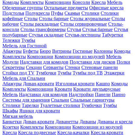
Комоды
Комплекты
Композиции
Консоли
Кресла
Мебель
Обеденные группы
Остальные предметы
Офисные кресла
Подстолья
Полукресла
Пуфы
Скамьи
Столики
Столики
кофейные
Столы
Столы барные
Столы журнальные
Столы
рабочие
Столы раскладные
Столы сервировочные
Столы-
консоли
Столы-трансформеры
Стулья
Стулья барные
Стулья
полубарные
Стулья складные
Стулья-лестницы
Табуретки
Тележки
Тумбы
Мебель для Гостиной
Абажуры
Буфеты
Бюро
Витрины
Гостиные
Колонны
Комоды
Комплекты
Композиции
Композиции из модулей
Мебель
Модули
Надставки для комодов
Подставки для дисков
Полки
Секретеры
Секции
Серванты
Стенки
Стеновые панели
Стойки под TV
Тумбочки
Тумбы
Тумбы под ТВ
Этажерки
Мебель для Спальни
Абажуры
Диван-кровати
Изголовья кровати
Кашпо
Комоды
Комплекты
Композиции
Кровати
Кровати двухъярусные
Мебель
Надставки для комодов
Надстройки
Панели
Панно
Системы для хранения
Спальни
Спальные гарнитуры
Столики
Тарелки
Туалетные столики
Тумбочки
Тумбы
Шкафы
Ящики для кровати
Мягкая мебель
Банкетки
Диван-кровати
Диванетты
Диваны
Диваны и кресла
Козетки
Комплекты
Композиции
Композиции из модулей
Кресла
Кресла подвесные
Кресла-качалки
Кресла-кровати