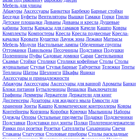
Мебель для улицы
Абажуры
Аксессуары
Банкетки
Барбекю
Барные стойки
Беседки
Буфеты
Вентиляторы
Вышки
Гамаки
Горки
Грили
Детские площадки
Диваны
Диваны и кресла
Душевые
кабины
Зонты
Каркасы для гамаков
Качели
Кашпо
Ковры
Комплекты
Компостеры
Кресла
Кресла подвесные
Кресла-
качалки
Кровати
Кушетки
Лаунж зона
Лежаки
Матрасы
Мебель
Модули
Настольные лампы
Обеденные группы
Оттоманки
Павильоны
Песочницы
Подставки
Подушки
Поленницы
Пуфы
Садовые домики
Сараи
Светильники
Скамьи
Стойки
Столики
Столики кофейные
Столы
Столы
журнальные
Стулья
Стулья барные
Табуретки
Тележки
Тенты
Теплицы
Шатры
Шезлонги
Шкафы
Ящики
Аксессуары и принадлежности
Абажуры
Аксессуары
Аксессуары для ванной
Ароматы
Банки
Блоки питания
Бутылочницы
Вешалки
Выключатели
Графины
Деммеры
Держатели
Держатели для книг
Диспенсеры
Дозаторы для жидкого мыла
Емкости для
хранения
Зонты
Кашпо
Климатические контроллеры
Ковры
Контейнеры
Корзины
Коробки
Крючки
Мыльницы
Наборы
Одежды
Опоры
Остальные предметы
Подарки
Подсвечники
Подставки
Подставки под зонты
Полки
Полотенцедержатели
Рамки под розетки
Розетки
Сателлиты
Сахарницы
Свечи
Стаканы
Статуэтки
Столовые приборы
Столы раскладные