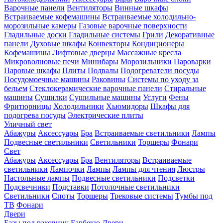
Варочные панели
Вентиляторы
Винные шкафы
Встраиваемые кофемашины
Встраиваемые холодильно-
морозильные камеры
Газовые варочные поверхности
Гладильные доски
Гладильные системы
Грили
Декоративные
панели
Духовые шкафы
Конвекторы
Кондиционеры
Кофемашины
Лифтовые дверцы
Массажные кресла
Микроволновые печи
Минибары
Морозильники
Пароварки
Паровые шкафы
Плиты
Подвалы
Подогреватели посуды
Посудомоечные машины
Раковины
Системы по уходу за
бельем
Стеклокерамические варочные панели
Стиральные
машины
Сушилки
Сушильные машины
Услуги
Фены
Фритюрницы
Холодильники
Хьюмидоры
Шкафы для
подогрева посуды
Электрические плиты
Уличный свет
Абажуры
Аксессуары
Бра
Встраиваемые светильники
Лампы
Подвесные светильники
Светильники
Торшеры
Фонари
Свет
Абажуры
Аксессуары
Бра
Вентиляторы
Встраиваемые
светильники
Лампочки
Лампы
Лампы для чтения
Люстры
Настольные лампы
Подвесные светильники
Подсветки
Подсвечники
Подставки
Потолочные светильники
Светильники
Споты
Торшеры
Трековые системы
Тумбы под
ТВ
Фонари
Двери
Базы под раковину
Барбекю
Двери