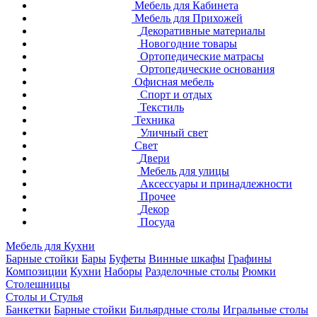
Мебель для Кабинета
Мебель для Прихожей
Декоративные материалы
Новогодние товары
Ортопедические матрасы
Ортопедические основания
Офисная мебель
Спорт и отдых
Текстиль
Техника
Уличный свет
Свет
Двери
Мебель для улицы
Аксессуары и принадлежности
Прочее
Декор
Посуда
Мебель для Кухни
Барные стойки
Бары
Буфеты
Винные шкафы
Графины
Композиции
Кухни
Наборы
Разделочные столы
Рюмки
Столешницы
Столы и Стулья
Банкетки
Барные стойки
Бильярдные столы
Игральные столы