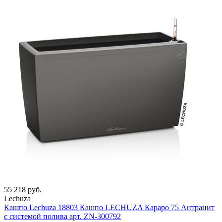
55 218 руб.
Lechuza
Кашпо Lechuza 18803 Кашпо LECHUZA Караро 75 Антрацит
с системой полива арт. ZN-300792