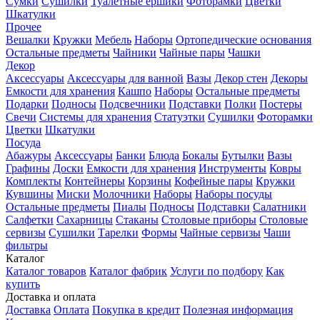
Сумки
Сушилки
Туалетные ершики
Фоторамки
Цветки
Шкатулки
Прочее
Вешалки
Кружки
Мебель
Наборы
Ортопедические основания
Остальные предметы
Чайники
Чайные пары
Чашки
Декор
Аксессуары
Аксессуары для ванной
Вазы
Декор стен
Декоры
Емкости для хранения
Кашпо
Наборы
Остальные предметы
Подарки
Подносы
Подсвечники
Подставки
Полки
Постеры
Свечи
Системы для хранения
Статуэтки
Сушилки
Фоторамки
Цветки
Шкатулки
Посуда
Абажуры
Аксессуары
Банки
Блюда
Бокалы
Бутылки
Вазы
Графины
Доски
Емкости для хранения
Инструменты
Ковры
Комплекты
Контейнеры
Корзины
Кофейные пары
Кружки
Кувшины
Миски
Молочники
Наборы
Наборы посуды
Остальные предметы
Пиалы
Подносы
Подставки
Салатники
Салфетки
Сахарницы
Стаканы
Столовые приборы
Столовые
сервизы
Сушилки
Тарелки
Формы
Чайные сервизы
Чаши
фильтры
Каталог
Каталог товаров
Каталог фабрик
Услуги по подбору
Как
купить
Доставка и оплата
Доставка
Оплата
Покупка в кредит
Полезная информация