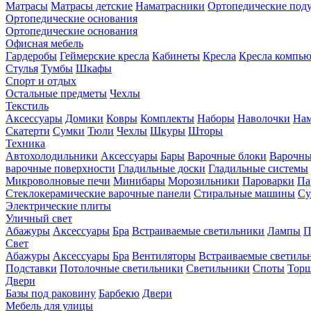
Матрасы
Матрасы детские
Наматрасники
Ортопедические под
Ортопедические основания
Ортопедические основания
Офисная мебель
Гардеробы
Геймерские кресла
Кабинеты
Кресла
Кресла компь
Стулья
Тумбы
Шкафы
Спорт и отдых
Остальные предметы
Чехлы
Текстиль
Аксессуары
Домики
Ковры
Комплекты
Наборы
Наволочки
Нам
Скатерти
Сумки
Тюли
Чехлы
Шкуры
Шторы
Техника
Автохолодильники
Аксессуары
Бары
Варочные блоки
Варочны
варочные поверхности
Гладильные доски
Гладильные системы
Микроволновые печи
Минибары
Морозильники
Пароварки
Па
Стеклокерамические варочные панели
Стиральные машины
Су
Электрические плиты
Уличный свет
Абажуры
Аксессуары
Бра
Встраиваемые светильники
Лампы
П
Свет
Абажуры
Аксессуары
Бра
Вентиляторы
Встраиваемые светиль
Подставки
Потолочные светильники
Светильники
Споты
Тор
Двери
Базы под раковину
Барбекю
Двери
Мебель для улицы