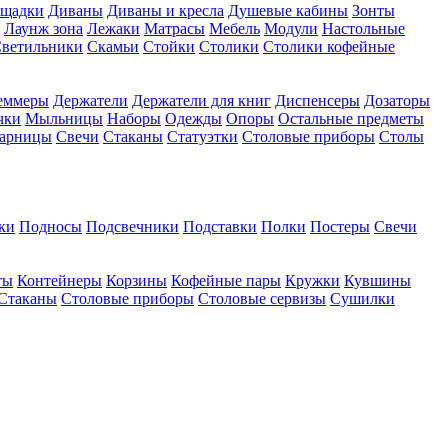
ощадки
Диваны
Диваны и кресла
Душевые кабины
Зонты
Лаунж зона
Лежаки
Матрасы
Мебель
Модули
Настольные
ветильники
Скамьи
Стойки
Столики
Столики кофейные
еммеры
Держатели
Держатели для книг
Диспенсеры
Дозаторы
чки
Мыльницы
Наборы
Одежды
Опоры
Остальные предметы
арницы
Свечи
Стаканы
Статуэтки
Столовые приборы
Столы
ки
Подносы
Подсвечники
Подставки
Полки
Постеры
Свечи
ты
Контейнеры
Корзины
Кофейные пары
Кружки
Кувшины
Стаканы
Столовые приборы
Столовые сервизы
Сушилки