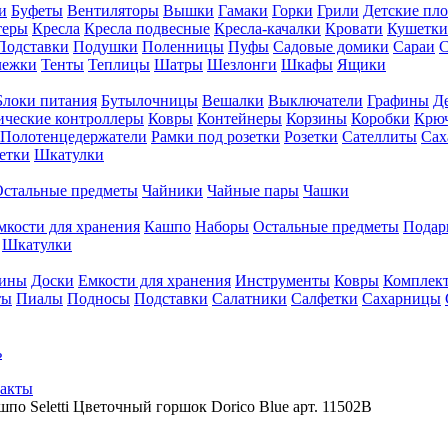
и
Буфеты
Вентиляторы
Вышки
Гамаки
Горки
Грили
Детские пл
теры
Кресла
Кресла подвесные
Кресла-качалки
Кровати
Кушетки
Подставки
Подушки
Поленницы
Пуфы
Садовые домики
Сараи
С
лежки
Тенты
Теплицы
Шатры
Шезлонги
Шкафы
Ящики
Блоки питания
Бутылочницы
Вешалки
Выключатели
Графины
Д
ческие контроллеры
Ковры
Контейнеры
Корзины
Коробки
Крю
Полотенцедержатели
Рамки под розетки
Розетки
Сателлиты
Сах
етки
Шкатулки
Остальные предметы
Чайники
Чайные пары
Чашки
мкости для хранения
Кашпо
Наборы
Остальные предметы
Подар
Шкатулки
фины
Доски
Емкости для хранения
Инструменты
Ковры
Комплек
ты
Пиалы
Подносы
Подставки
Салатники
Салфетки
Сахарницы
ь
акты
шпо Seletti Цветочный горшок Dorico Blue арт. 11502B