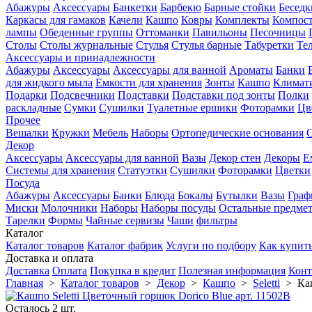
Абажуры
Аксессуары
Банкетки
Барбекю
Барные стойки
Беседк
Каркасы для гамаков
Качели
Кашпо
Ковры
Комплекты
Компос
лампы
Обеденные группы
Оттоманки
Павильоны
Песочницы
Столы
Столы журнальные
Стулья
Стулья барные
Табуретки
Те
Аксессуары и принадлежности
Абажуры
Аксессуары
Аксессуары для ванной
Ароматы
Банки
для жидкого мыла
Емкости для хранения
Зонты
Кашпо
Климати
Подарки
Подсвечники
Подставки
Подставки под зонты
Полки
раскладные
Сумки
Сушилки
Туалетные ершики
Фоторамки
Цв
Прочее
Вешалки
Кружки
Мебель
Наборы
Ортопедические основания
Декор
Аксессуары
Аксессуары для ванной
Вазы
Декор стен
Декоры
Е
Системы для хранения
Статуэтки
Сушилки
Фоторамки
Цветки
Посуда
Абажуры
Аксессуары
Банки
Блюда
Бокалы
Бутылки
Вазы
Гра
Миски
Молочники
Наборы
Наборы посуды
Остальные предме
Тарелки
Формы
Чайные сервизы
Чаши
фильтры
Каталог
Каталог товаров
Каталог фабрик
Услуги по подбору
Как купит
Доставка и оплата
Доставка
Оплата
Покупка в кредит
Полезная информация
Конт
Главная
>
Каталог товаров
>
Декор
>
Кашпо
>
Seletti
>
Ка
Осталось 2 шт.