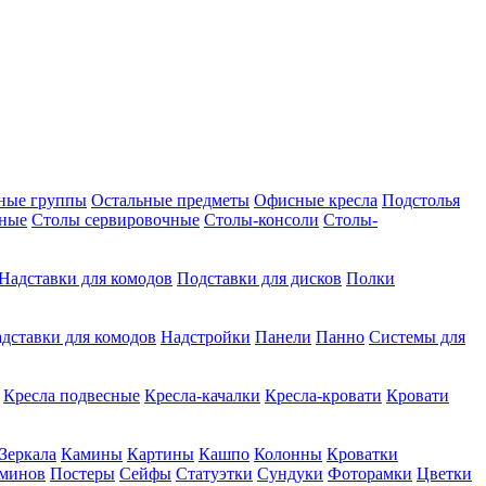
ные группы
Остальные предметы
Офисные кресла
Подстолья
дные
Столы сервировочные
Столы-консоли
Столы-
Надставки для комодов
Подставки для дисков
Полки
дставки для комодов
Надстройки
Панели
Панно
Системы для
Кресла подвесные
Кресла-качалки
Кресла-кровати
Кровати
Зеркала
Камины
Картины
Кашпо
Колонны
Кроватки
аминов
Постеры
Сейфы
Статуэтки
Сундуки
Фоторамки
Цветки