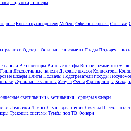
ушки
Подушки
Топперы
ютерные
Кресла руководителя
Мебель
Офисные кресла
Стелажи
атрасники
Одежды
Остальные предметы
Пледы
Пододеяльники
е панели
Вентиляторы
Винные шкафы
Встраиваемые кофемаш
Грили
Декоративные панели
Духовые шкафы
Конвекторы
Конд
ровые шкафы
Плиты
Подвалы
Подогреватели посуды
Посудомо
шилки
Сушильные машины
Услуги
Фены
Фритюрницы
Холоди
одвесные светильники
Светильники
Торшеры
Фонари
ники
Лампочки
Лампы
Лампы для чтения
Люстры
Настольные л
шеры
Трековые системы
Тумбы под ТВ
Фонари