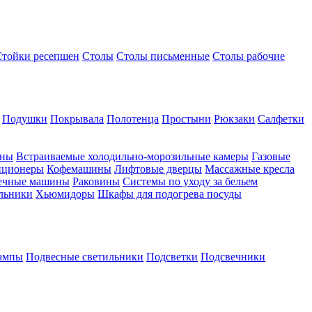
Стойки ресепшен
Столы
Столы письменные
Столы рабочие
Подушки
Покрывала
Полотенца
Простыни
Рюкзаки
Салфетки
ины
Встраиваемые холодильно-морозильные камеры
Газовые
иционеры
Кофемашины
Лифтовые дверцы
Массажные кресла
ечные машины
Раковины
Системы по уходу за бельем
льники
Хьюмидоры
Шкафы для подогрева посуды
ампы
Подвесные светильники
Подсветки
Подсвечники