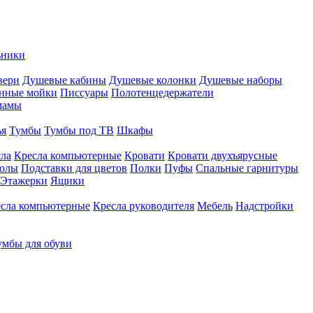
ьники
вери
Душевые кабины
Душевые колонки
Душевые наборы
нные мойки
Писсуары
Полотенцедержатели
мамы
ья
Тумбы
Тумбы под ТВ
Шкафы
ла
Кресла компьютерные
Кровати
Кровати двухъярусные
толы
Подставки для цветов
Полки
Пуфы
Спальные гарнитуры
Этажерки
Ящики
сла компьютерные
Кресла руководителя
Мебель
Надстройки
умбы для обуви