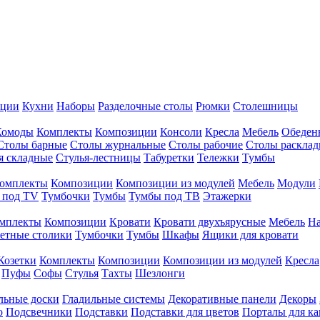
иции
Кухни
Наборы
Разделочные столы
Рюмки
Столешницы
Комоды
Комплекты
Композиции
Консоли
Кресла
Мебель
Обеден
Столы барные
Столы журнальные
Столы рабочие
Столы раскла
я складные
Стулья-лестницы
Табуретки
Тележки
Тумбы
омплекты
Композиции
Композиции из модулей
Мебель
Модули
 под TV
Тумбочки
Тумбы
Тумбы под ТВ
Этажерки
мплекты
Композиции
Кровати
Кровати двухъярусные
Мебель
На
етные столики
Тумбочки
Тумбы
Шкафы
Ящики для кровати
Козетки
Комплекты
Композиции
Композиции из модулей
Кресла
Пуфы
Софы
Стулья
Тахты
Шезлонги
льные доски
Гладильные системы
Декоративные панели
Декоры
о
Подсвечники
Подставки
Подставки для цветов
Порталы для к