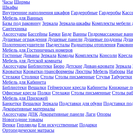
Часы
Ширмы
Шкафы
Внутренние наполнения шкафов
Гардеробные
Гардеробы
Касс
Мебель для Ванных
Базы под раковину
Зеркала
Зеркала-шкафы
Комплекты мебели 
Сантехника
Аксессуары
Бассейны
Бачки
Биде
Ванны
Гидромассажные ван
Душевые ограждения
Душевые панели
Душевые поддоны
Душ
Полотенцесушители
Пьедесталы
Радиаторы отопления
Ракови
Мебель для Гостиничных номеров
Гостиные
Диваны
Зеркала
Комоды
Комплекты
Консоли
Кресла
Мебель для Детской комнаты
Аксессуары
Библиотеки
Бюро
Детские
Диван-кровати
Зеркала
Кроватки
Кроватки-трансформеры
Люстры
Мебель
Наборы
На
Стелажи
Столики
Столы
Столы письменные
Стулья
Табуретки
Мебель для Кабинета
Библиотеки
Вешалки
Геймерские кресла
Кабинеты
Книжные п
Офисные кресла
Полки
Стелажи
Столы письменные
Столы ра
Мебель для Прихожей
Банкетки
Вешалки
Зеркала
Подставки для обуви
Подставки по
Декоративные материалы
Аксессуары
ДПК
Декоративные панели
Лаги
Опоры
Новогодние товары
Венки
Гирлянды
Ели искусственные
Подарки
Ортопедические матрасы