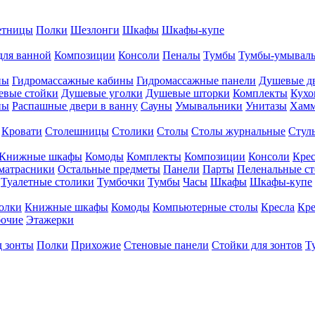
етницы
Полки
Шезлонги
Шкафы
Шкафы-купе
для ванной
Композиции
Консоли
Пеналы
Тумбы
Тумбы-умывал
ны
Гидромассажные кабины
Гидромассажные панели
Душевые д
евые стойки
Душевые уголки
Душевые шторки
Комплекты
Кухо
ны
Распашные двери в ванну
Сауны
Умывальники
Унитазы
Хам
Кровати
Столешницы
Столики
Столы
Столы журнальные
Стул
Книжные шкафы
Комоды
Комплекты
Композиции
Консоли
Крес
матрасники
Остальные предметы
Панели
Парты
Пеленальные с
Туалетные столики
Тумбочки
Тумбы
Часы
Шкафы
Шкафы-купе
олки
Книжные шкафы
Комоды
Компьютерные столы
Кресла
Кре
бочие
Этажерки
д зонты
Полки
Прихожие
Стеновые панели
Стойки для зонтов
Т