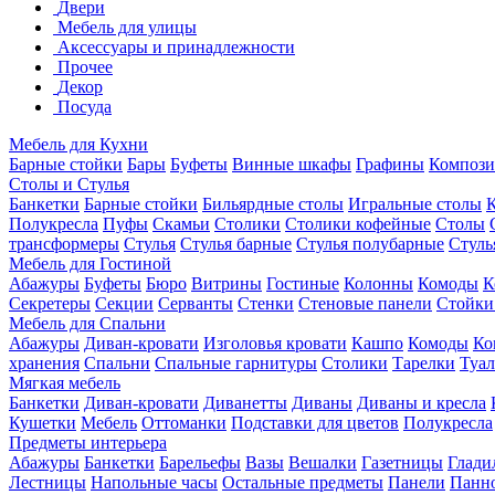
Двери
Мебель для улицы
Аксессуары и принадлежности
Прочее
Декор
Посуда
Мебель для Кухни
Барные стойки
Бары
Буфеты
Винные шкафы
Графины
Композ
Столы и Стулья
Банкетки
Барные стойки
Бильярдные столы
Игральные столы
Полукресла
Пуфы
Скамьи
Столики
Столики кофейные
Столы
трансформеры
Стулья
Стулья барные
Стулья полубарные
Стуль
Мебель для Гостиной
Абажуры
Буфеты
Бюро
Витрины
Гостиные
Колонны
Комоды
К
Секретеры
Секции
Серванты
Стенки
Стеновые панели
Стойки
Мебель для Спальни
Абажуры
Диван-кровати
Изголовья кровати
Кашпо
Комоды
Ко
хранения
Спальни
Спальные гарнитуры
Столики
Тарелки
Туал
Мягкая мебель
Банкетки
Диван-кровати
Диванетты
Диваны
Диваны и кресла
Кушетки
Мебель
Оттоманки
Подставки для цветов
Полукресла
Предметы интерьера
Абажуры
Банкетки
Барельефы
Вазы
Вешалки
Газетницы
Глади
Лестницы
Напольные часы
Остальные предметы
Панели
Панн