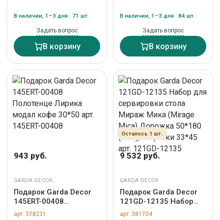
хлопок крем 100*150
модал серое 70*140
арт. 181AB-18402
арт. 145ERT-00802
В наличии, 1–3 дня · 71 шт.
В наличии, 1–3 дня · 84 шт.
Задать вопрос
Задать вопрос
В корзину
В корзину
Осталось 1 шт.
943 руб.
9 532 руб.
GARDA DECOR
GARDA DECOR
Подарок Garda Decor
Подарок Garda Decor
145ERT-00408
121GD-12135 Набор
Полотенце Лирика
для сервировки стола
арт. 378231
арт. 381704