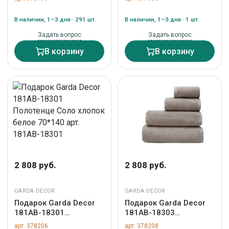
хлопок зеленое 30*50
(Cascata) Фортуна
арт. 181AB-18104
260*260 со стежкой
В наличии, 1–3 дня · 291 шт.
В наличии, 1–3 дня · 1 шт.
арт. 121GD-14613
Задать вопрос
Задать вопрос
В корзину
В корзину
2 808 руб.
2 808 руб.
GARDA DECOR
GARDA DECOR
Подарок Garda Decor
Подарок Garda Decor
181AB-18301
181AB-18303
Полотенце Соло
Полотенце Соло
арт. 378206
арт. 378208