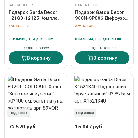
GARDA DECOR
GARDA DECOR
Подарок Garda Decor
Подарок Garda Decor
121GD-12125 Комплект
96CN-SP006 Диффузор
Эмоция (Emotion)
Летний розовый
арт. 365557
арт. 411435
бежевый ( покрывало
(Summer Posy pink),
260*260 и 2 наволочки
спрей Живая вода (Eau
В наличии, 1–3 дня · 6 шт.
В наличии, 1–3 дня · 44 шт.
50*70) арт. 121GD-
de vie) 2*5 мл арт.
12125
96CN-SP006
Задать вопрос
Задать вопрос
В корзину
В корзину
Под заказ
Под заказ
72 570 руб.
15 047 руб.