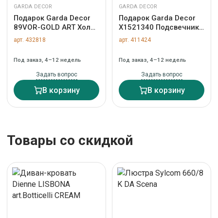
GARDA DECOR
GARDA DECOR
Подарок Garda Decor
Подарок Garda Decor
89VOR-GOLD ART Холст
X1521340 Подсвечник
"Золотое искусство"
"хрустальный"
арт. 432818
арт. 411424
70*100 см, багет
9*7*25см арт.
латунь, зол.поталь арт.
X1521340
Под заказ, 4–12 недель
Под заказ, 4–12 недель
89VOR-GOLD ART
Задать вопрос
Задать вопрос
В корзину
В корзину
Товары со скидкой