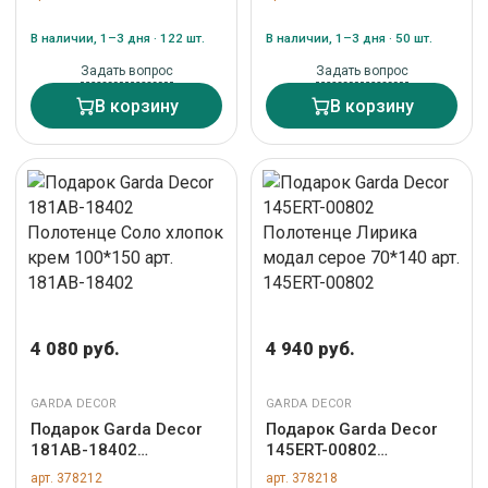
хлопок белое 70*140
хлопок бежевое
арт. 181AB-18301
70*140 арт. 181AB-
В наличии, 1–3 дня · 122 шт.
В наличии, 1–3 дня · 50 шт.
18303
Задать вопрос
Задать вопрос
В корзину
В корзину
4 080 руб.
4 940 руб.
GARDA DECOR
GARDA DECOR
Подарок Garda Decor
Подарок Garda Decor
181AB-18402
145ERT-00802
Полотенце Соло
Полотенце Лирика
арт. 378212
арт. 378218