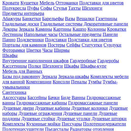
Кровати
Кушетки
Мебель
Оттоманки
Подставки для цветов
Полукресла
Пуфы
Софы
Стулья
Тахты
Шезлонги
Предметы интерьера
Абажуры
Банкетки
Барельефы
Вазы
Вешалки
Газетницы
Гладильные доски
Гладильные системы
Декоративные панели
Декоры
Зеркала
Камины
Картины
Кашпо
Колонны
Кроватки
Лестницы
Напольные часы
Остальные предметы
Панели
Панно
Подсвечники
Подставки
Подставки для цветов
Порталы для каминов
Постеры
Сейфы
Статуэтки
Сундуки
Фоторамки
Цветки
Часы
Ширмы
Шкафы
Внутренние наполнения шкафов
Гардеробные
Гардеробы
Кассетницы
Полки
Шезлонги
Шкафы
Шкафы-купе
Мебель для Ванных
Базы под раковину
Зеркала
Зеркала-шкафы
Комплекты мебели
для ванной
Композиции
Консоли
Пеналы
Тумбы
Тумбы-
умывальники
Сантехника
Аксессуары
Бассейны
Бачки
Биде
Ванны
Гидромассажные
ванны
Гидромассажные кабины
Гидромассажные панели
Душевые двери
Душевые кабины
Душевые колонки
Душевые
наборы
Душевые ограждения
Душевые панели
Душевые
поддоны
Душевые стойки
Душевые уголки
Душевые шторки
Комплекты
Кухонные мойки
Писсуары
Полотенцедержатели
Полотенцесушители
Пьедесталы
Радиаторы отопления