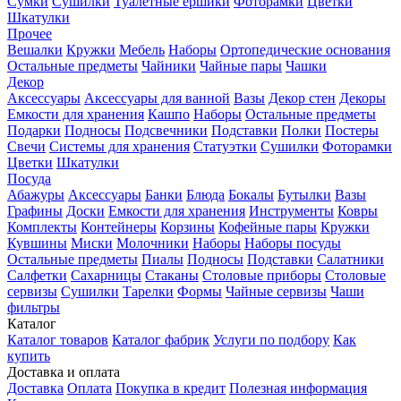
Сумки
Сушилки
Туалетные ершики
Фоторамки
Цветки
Шкатулки
Прочее
Вешалки
Кружки
Мебель
Наборы
Ортопедические основания
Остальные предметы
Чайники
Чайные пары
Чашки
Декор
Аксессуары
Аксессуары для ванной
Вазы
Декор стен
Декоры
Емкости для хранения
Кашпо
Наборы
Остальные предметы
Подарки
Подносы
Подсвечники
Подставки
Полки
Постеры
Свечи
Системы для хранения
Статуэтки
Сушилки
Фоторамки
Цветки
Шкатулки
Посуда
Абажуры
Аксессуары
Банки
Блюда
Бокалы
Бутылки
Вазы
Графины
Доски
Емкости для хранения
Инструменты
Ковры
Комплекты
Контейнеры
Корзины
Кофейные пары
Кружки
Кувшины
Миски
Молочники
Наборы
Наборы посуды
Остальные предметы
Пиалы
Подносы
Подставки
Салатники
Салфетки
Сахарницы
Стаканы
Столовые приборы
Столовые
сервизы
Сушилки
Тарелки
Формы
Чайные сервизы
Чаши
фильтры
Каталог
Каталог товаров
Каталог фабрик
Услуги по подбору
Как
купить
Доставка и оплата
Доставка
Оплата
Покупка в кредит
Полезная информация