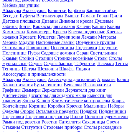
Мебель для улицы
Абажуры
Аксессуары
Банкетки
Барбекю
Барные стойки
Беседки
Буфеты
Вентиляторы
Вышки
Гамаки
Горки
Грили
Детские площадки
Диваны
Диваны и кресла
Душевые
кабины
Зонты
Каркасы для гамаков
Качели
Кашпо
Ковры
Комплекты
Компостеры
Кресла
Кресла подвесные
Кресла-
качалки
Кровати
Кушетки
Лаунж зона
Лежаки
Матрасы
Мебель
Модули
Настольные лампы
Обеденные группы
Оттоманки
Павильоны
Песочницы
Подставки
Подушки
Поленницы
Пуфы
Садовые домики
Сараи
Светильники
Скамьи
Стойки
Столики
Столики кофейные
Столы
Столы
журнальные
Стулья
Стулья барные
Табуретки
Тележки
Тенты
Теплицы
Шатры
Шезлонги
Шкафы
Ящики
Аксессуары и принадлежности
Абажуры
Аксессуары
Аксессуары для ванной
Ароматы
Банки
Блоки питания
Бутылочницы
Вешалки
Выключатели
Графины
Деммеры
Держатели
Держатели для книг
Диспенсеры
Дозаторы для жидкого мыла
Емкости для
хранения
Зонты
Кашпо
Климатические контроллеры
Ковры
Контейнеры
Корзины
Коробки
Крючки
Мыльницы
Наборы
Одежды
Опоры
Остальные предметы
Подарки
Подсвечники
Подставки
Подставки под зонты
Полки
Полотенцедержатели
Рамки под розетки
Розетки
Сателлиты
Сахарницы
Свечи
Стаканы
Статуэтки
Столовые приборы
Столы раскладные