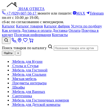
ЗНАК ОТВЕТА
+7 (929) 607-50-17
звоните или пишите:
MAX
Telegram
пн-пт с 10-00 до 19-00,
сб-вс по согласованию с менеджером.
Каталог
Каталог товаров
Каталог фабрик
Услуги по подбору
Как купить
Доставка и оплата
Доставка
Оплата
Покупка в
кредит
Полезная информация
Контакты
Поиск товаров по каталогу
Найти
×
Мебель для Кухни
Столы и Стулья
Мебель для Гостиной
Мебель для Спальни
Мягкая мебель
Предметы интерьера
Шкафы
Мебель для Ванных
Сантехника
Мебель для Гостиничных номеров
Мебель для Детской комнаты