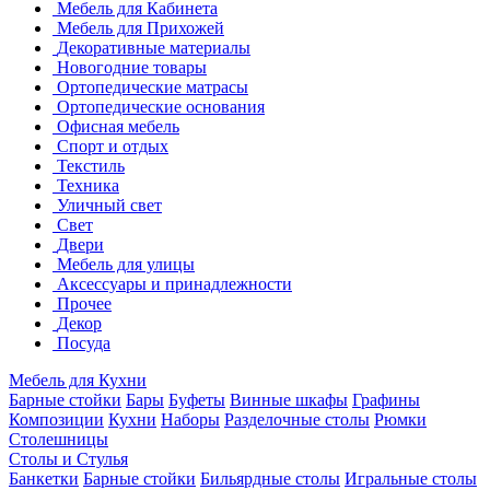
Мебель для Кабинета
Мебель для Прихожей
Декоративные материалы
Новогодние товары
Ортопедические матрасы
Ортопедические основания
Офисная мебель
Спорт и отдых
Текстиль
Техника
Уличный свет
Свет
Двери
Мебель для улицы
Аксессуары и принадлежности
Прочее
Декор
Посуда
Мебель для Кухни
Барные стойки
Бары
Буфеты
Винные шкафы
Графины
Композиции
Кухни
Наборы
Разделочные столы
Рюмки
Столешницы
Столы и Стулья
Банкетки
Барные стойки
Бильярдные столы
Игральные столы