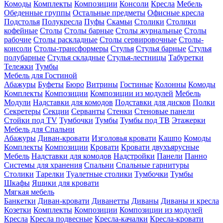
Комоды
Комплекты
Композиции
Консоли
Кресла
Мебель
Обеденные группы
Остальные предметы
Офисные кресла
Подстолья
Полукресла
Пуфы
Скамьи
Столики
Столики
кофейные
Столы
Столы барные
Столы журнальные
Столы
рабочие
Столы раскладные
Столы сервировочные
Столы-
консоли
Столы-трансформеры
Стулья
Стулья барные
Стулья
полубарные
Стулья складные
Стулья-лестницы
Табуретки
Тележки
Тумбы
Мебель для Гостиной
Абажуры
Буфеты
Бюро
Витрины
Гостиные
Колонны
Комоды
Комплекты
Композиции
Композиции из модулей
Мебель
Модули
Надставки для комодов
Подставки для дисков
Полки
Секретеры
Секции
Серванты
Стенки
Стеновые панели
Стойки под TV
Тумбочки
Тумбы
Тумбы под ТВ
Этажерки
Мебель для Спальни
Абажуры
Диван-кровати
Изголовья кровати
Кашпо
Комоды
Комплекты
Композиции
Кровати
Кровати двухъярусные
Мебель
Надставки для комодов
Надстройки
Панели
Панно
Системы для хранения
Спальни
Спальные гарнитуры
Столики
Тарелки
Туалетные столики
Тумбочки
Тумбы
Шкафы
Ящики для кровати
Мягкая мебель
Банкетки
Диван-кровати
Диванетты
Диваны
Диваны и кресла
Козетки
Комплекты
Композиции
Композиции из модулей
Кресла
Кресла подвесные
Кресла-качалки
Кресла-кровати