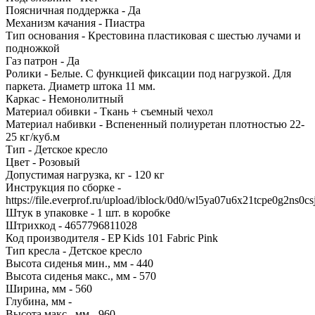
Поясничная поддержка - Да
Механизм качания - Пиастра
Тип основания - Крестовина пластиковая с шестью лучами и
подножкой
Газ патрон - Да
Ролики - Белые. С функцией фиксации под нагрузкой. Для
паркета. Диаметр штока 11 мм.
Каркас - Немонолитный
Материал обивки - Ткань + съемный чехол
Материал набивки - Вспененный полиуретан плотностью 22-
25 кг/куб.м
Тип - Детское кресло
Цвет - Розовый
Допустимая нагрузка, кг - 120 кг
Инструкция по сборке -
https://file.everprof.ru/upload/iblock/0d0/wl5ya07u6x21tcpe0g2ns0cs
Штук в упаковке - 1 шт. в коробке
Штрихкод - 4657796811028
Код производителя - EP Kids 101 Fabric Pink
Тип кресла - Детское кресло
Высота сиденья мин., мм - 440
Высота сиденья макс., мм - 570
Ширина, мм - 560
Глубина, мм -
Высота макс., мм - 960