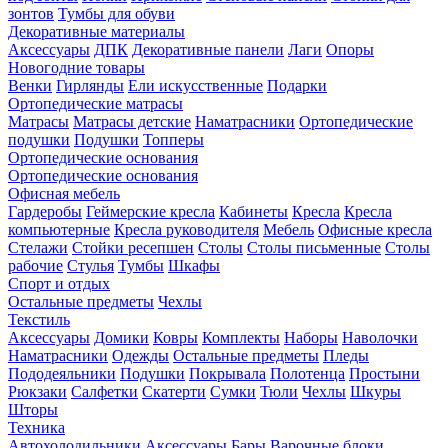
зонтов
Тумбы для обуви
Декоративные материалы
Аксессуары
ДПК
Декоративные панели
Лаги
Опоры
Новогодние товары
Венки
Гирлянды
Ели искусственные
Подарки
Ортопедические матрасы
Матрасы
Матрасы детские
Наматрасники
Ортопедические
подушки
Подушки
Топперы
Ортопедические основания
Ортопедические основания
Офисная мебель
Гардеробы
Геймерские кресла
Кабинеты
Кресла
Кресла
компьютерные
Кресла руководителя
Мебель
Офисные кресла
Стелажи
Стойки ресепшен
Столы
Столы письменные
Столы
рабочие
Стулья
Тумбы
Шкафы
Спорт и отдых
Остальные предметы
Чехлы
Текстиль
Аксессуары
Домики
Ковры
Комплекты
Наборы
Наволочки
Наматрасники
Одежды
Остальные предметы
Пледы
Пододеяльники
Подушки
Покрывала
Полотенца
Простыни
Рюкзаки
Салфетки
Скатерти
Сумки
Тюли
Чехлы
Шкуры
Шторы
Техника
Автохолодильники
Аксессуары
Бары
Варочные блоки