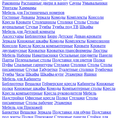
Раковины
Распашные двери в ванну
Сауны
Умывальники
Унитазы
Хаммамы
Мебель для Гостиничных номеров
Гостиные
Диваны
Зеркала
Комоды
Комплекты
Консоли
Кресла
Кровати
Столешницы
Столики
Столы
Столы
журнальные
Стулья
Тумбы
Тумбы под ТВ
Шкафы
Мебель для Детской комнаты
Аксессуары
Библиотеки
Бюро
Детские
Диван-кровати
Зеркала
Книжные шкафы
Комоды
Комплекты
Композиции
Консоли
Кресла
Кресла компьютерные
Кровати
Кровати
двухъярусные
Кроватки
Кроватки-трансформеры
Люстры
Мебель
Наборы
Наматрасники
Остальные предметы
Панели
Парты
Пеленальные столы
Подставки для цветов
Полки
Пуфы
Спальные гарнитуры
Стелажи
Столики
Столы
Столы
письменные
Стулья
Табуретки
Туалетные столики
Тумбочки
Тумбы
Часы
Шкафы
Шкафы-купе
Этажерки
Ящики
Мебель для Кабинета
Библиотеки
Вешалки
Геймерские кресла
Кабинеты
Книжные
полки
Книжные шкафы
Комоды
Компьютерные столы
Кресла
Кресла компьютерные
Кресла руководителя
Мебель
Надстройки
Офисные кресла
Полки
Стелажи
Столы
письменные
Столы рабочие
Этажерки
Мебель для Прихожей
Банкетки
Вешалки
Зеркала
Подставки для обуви
Подставки
под зонты
Полки
Прихожие
Стеновые панели
Стойки для