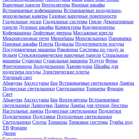
Варочные панели
Вентиляторы
Винные шкафы
Встраиваемые кофемашины
Встраиваемые холодильно-
морозильные камеры
Газовые варочные поверхности
Гладильные доски
Гладильные системы
Грили
Декоративные
панели
Духовые шкафы
Конвекторы
Кондиционеры
Кофемашины
Лифтовые дверцы
Массажные кресла
Микроволновые печи
Минибары
Морозильники
Пароварки
Паровые шкафы
Плиты
Подвалы
Подогреватели посуды
Посудомоечные машины
Раковины
Системы по уходу за
бельем
Стеклокерамические варочные панели
Стиральные
машины
Сушилки
Сушильные машины
Услуги
Фены
Фритюрницы
Холодильники
Хьюмидоры
Шкафы для
подогрева посуды
Электрические плиты
Уличный свет
Абажуры
Аксессуары
Бра
Встраиваемые светильники
Лампы
Подвесные светильники
Светильники
Торшеры
Фонари
Свет
Абажуры
Аксессуары
Бра
Вентиляторы
Встраиваемые
светильники
Лампочки
Лампы
Лампы для чтения
Люстры
Настольные лампы
Подвесные светильники
Подсветки
Подсвечники
Подставки
Потолочные светильники
Светильники
Споты
Торшеры
Трековые системы
Тумбы под
ТВ
Фонари
Двери
Базы под раковину
Барбекю
Двери