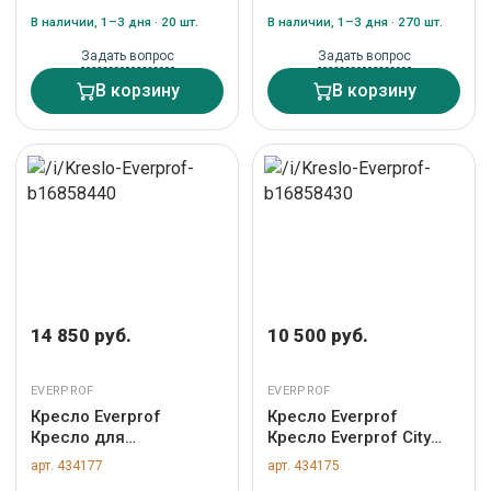
434184
В наличии, 1–3 дня · 20 шт.
В наличии, 1–3 дня · 270 шт.
Задать вопрос
Задать вопрос
В корзину
В корзину
14 850 руб.
10 500 руб.
EVERPROF
EVERPROF
Кресло Everprof
Кресло Everprof
Кресло для
Кресло Everprof City
посетителей Everprof
(Сити) Экокожа Серый
арт. 434177
арт. 434175
Kent (Кент) CF Экокожа
арт. ZN-434175