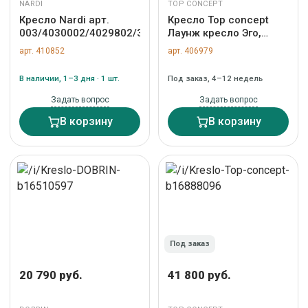
NARDI
TOP CONCEPT
Кресло Nardi арт.
Кресло Top concept
003/4030002/4029802/3630001163
Лаунж кресло Эго,
микромех темный арт.
арт. 410852
арт. 406979
24568
В наличии, 1–3 дня · 1 шт.
Под заказ, 4–12 недель
Задать вопрос
Задать вопрос
В корзину
В корзину
Под заказ
20 790 руб.
41 800 руб.