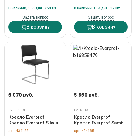
434196
434189
В наличии, 1–3 дня · 258 шт.
В наличии, 1–3 дня · 12 шт.
Задать вопрос
Задать вопрос
В корзину
В корзину
5 070 руб.
5 850 руб.
EVERPROF
EVERPROF
Кресло Everprof
Кресло Everprof
Кресло Everprof Silwia
Кресло Everprof Samba
(Сильвия) Экокожа
(Самба) CF Экокожа
арт. 434188
арт. 434185
Черный арт. ZN-
Бежевый арт. ZN-