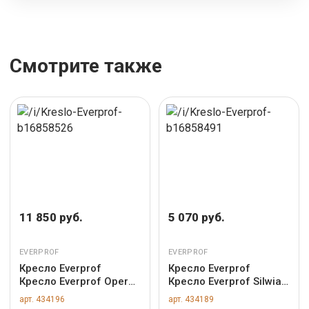
Смотрите также
11 850 руб.
5 070 руб.
EVERPROF
EVERPROF
Кресло Everprof
Кресло Everprof
Кресло Everprof Opera
Кресло Everprof Silwia
(Опера Блэк) CF Сетка
(Сильвия) Экокожа
арт. 434196
арт. 434189
Черный арт. ZN-
Бежевый арт. ZN-