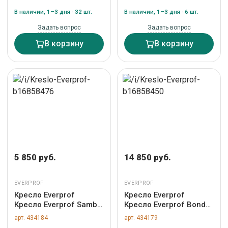
434188
434185
В наличии, 1–3 дня · 32 шт.
В наличии, 1–3 дня · 6 шт.
Задать вопрос
Задать вопрос
В корзину
В корзину
5 850 руб.
14 850 руб.
EVERPROF
EVERPROF
Кресло Everprof
Кресло Everprof
Кресло Everprof Samba
Кресло Everprof Bond
(Самба) CF Экокожа
(Бонд) CF Ткань Серый
арт. 434184
арт. 434179
Черный арт. ZN-
арт. ZN-434179