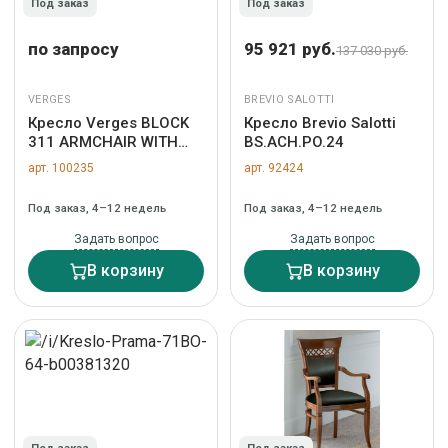
Под заказ
Под заказ
по запросу
95 921 руб.
137 030 руб.
VERGES
BREVIO SALOTTI
Кресло Verges BLOCK
Кресло Brevio Salotti
311 ARMCHAIR WITH
BS.ACH.PO.24
WOODEN ARMRESTS
арт. 100235
арт. 92424
Под заказ, 4–12 недель
Под заказ, 4–12 недель
Задать вопрос
Задать вопрос
В корзину
В корзину