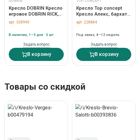
DOBRIN
TOP CONCEPT
Кресло DOBRIN Кресло
Кресло Top concept
игровое DOBRIN RICK,
Кресло Алекс, бархат
черно-желтая ткань
синий 29 арт. 18678
арт. 328990
арт. 228884
арт. LMR-132B_P_TT-
black-yellow
В наличии, 1–3 дня · 5 шт.
Под заказ, 4–12 недель
Задать вопрос
Задать вопрос
В корзину
В корзину
Товары со скидкой