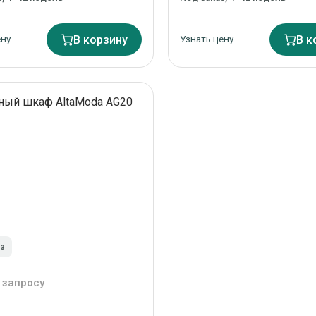
ену
В корзину
Узнать цену
В к
аз
 запросу