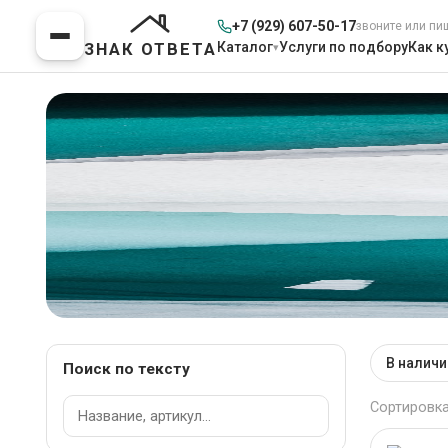
+7 (929) 607-50-17
звоните или пи
Каталог
Услуги по подбору
Как к
ЗНАК ОТВЕТА
Мебель для Кабинет
В наличи
Поиск по тексту
Главная
>
Каталог товаров
Сортировка