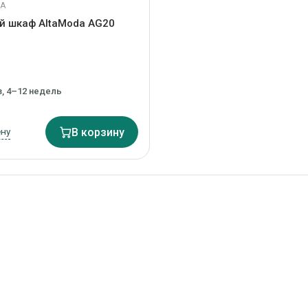
DA
й шкаф AltaModa AG20
з, 4–12 недель
ену
В корзину