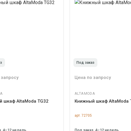
аз
Под заказ
 запросу
Цена по запросу
DA
ALTAMODA
й шкаф AltaModa TG32
Книжный шкаф AltaModa 
арт. 72705
з, 4–12 недель
Под заказ, 4–12 недель