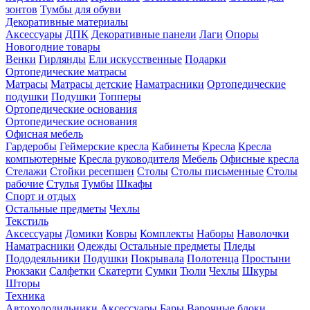
зонтов
Тумбы для обуви
Декоративные материалы
Аксессуары
ДПК
Декоративные панели
Лаги
Опоры
Новогодние товары
Венки
Гирлянды
Ели искусственные
Подарки
Ортопедические матрасы
Матрасы
Матрасы детские
Наматрасники
Ортопедические
подушки
Подушки
Топперы
Ортопедические основания
Ортопедические основания
Офисная мебель
Гардеробы
Геймерские кресла
Кабинеты
Кресла
Кресла
компьютерные
Кресла руководителя
Мебель
Офисные кресла
Стелажи
Стойки ресепшен
Столы
Столы письменные
Столы
рабочие
Стулья
Тумбы
Шкафы
Спорт и отдых
Остальные предметы
Чехлы
Текстиль
Аксессуары
Домики
Ковры
Комплекты
Наборы
Наволочки
Наматрасники
Одежды
Остальные предметы
Пледы
Пододеяльники
Подушки
Покрывала
Полотенца
Простыни
Рюкзаки
Салфетки
Скатерти
Сумки
Тюли
Чехлы
Шкуры
Шторы
Техника
Автохолодильники
Аксессуары
Бары
Варочные блоки