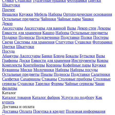
Сумки
Сушилки
Туалетные ершики
Фоторамки
Цветки
Шкатулки
Прочее
Вешалки
Кружки
Мебель
Наборы
Ортопедические основания
Остальные предметы
Чайники
Чайные пары
Чашки
Декор
Аксессуары
Аксессуары для ванной
Вазы
Декор стен
Декоры
Емкости для хранения
Кашпо
Наборы
Остальные предметы
Подарки
Подносы
Подсвечники
Подставки
Полки
Постеры
Свечи
Системы для хранения
Статуэтки
Сушилки
Фоторамки
Цветки
Шкатулки
Посуда
Абажуры
Аксессуары
Банки
Блюда
Бокалы
Бутылки
Вазы
Графины
Доски
Емкости для хранения
Инструменты
Ковры
Комплекты
Контейнеры
Корзины
Кофейные пары
Кружки
Кувшины
Миски
Молочники
Наборы
Наборы посуды
Остальные предметы
Пиалы
Подносы
Подставки
Салатники
Салфетки
Сахарницы
Стаканы
Столовые приборы
Столовые
сервизы
Сушилки
Тарелки
Формы
Чайные сервизы
Чаши
фильтры
Каталог
Каталог товаров
Каталог фабрик
Услуги по подбору
Как
купить
Доставка и оплата
Доставка
Оплата
Покупка в кредит
Полезная информация