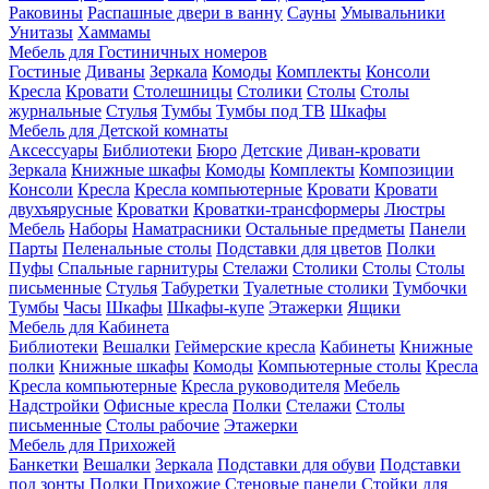
Раковины
Распашные двери в ванну
Сауны
Умывальники
Унитазы
Хаммамы
Мебель для Гостиничных номеров
Гостиные
Диваны
Зеркала
Комоды
Комплекты
Консоли
Кресла
Кровати
Столешницы
Столики
Столы
Столы
журнальные
Стулья
Тумбы
Тумбы под ТВ
Шкафы
Мебель для Детской комнаты
Аксессуары
Библиотеки
Бюро
Детские
Диван-кровати
Зеркала
Книжные шкафы
Комоды
Комплекты
Композиции
Консоли
Кресла
Кресла компьютерные
Кровати
Кровати
двухъярусные
Кроватки
Кроватки-трансформеры
Люстры
Мебель
Наборы
Наматрасники
Остальные предметы
Панели
Парты
Пеленальные столы
Подставки для цветов
Полки
Пуфы
Спальные гарнитуры
Стелажи
Столики
Столы
Столы
письменные
Стулья
Табуретки
Туалетные столики
Тумбочки
Тумбы
Часы
Шкафы
Шкафы-купе
Этажерки
Ящики
Мебель для Кабинета
Библиотеки
Вешалки
Геймерские кресла
Кабинеты
Книжные
полки
Книжные шкафы
Комоды
Компьютерные столы
Кресла
Кресла компьютерные
Кресла руководителя
Мебель
Надстройки
Офисные кресла
Полки
Стелажи
Столы
письменные
Столы рабочие
Этажерки
Мебель для Прихожей
Банкетки
Вешалки
Зеркала
Подставки для обуви
Подставки
под зонты
Полки
Прихожие
Стеновые панели
Стойки для