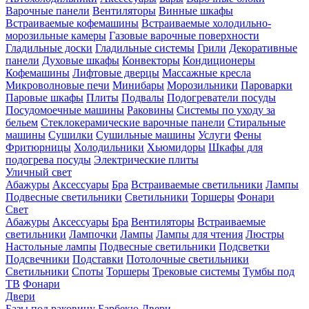
Варочные панели
Вентиляторы
Винные шкафы
Встраиваемые кофемашины
Встраиваемые холодильно-
морозильные камеры
Газовые варочные поверхности
Гладильные доски
Гладильные системы
Грили
Декоративные
панели
Духовые шкафы
Конвекторы
Кондиционеры
Кофемашины
Лифтовые дверцы
Массажные кресла
Микроволновые печи
Минибары
Морозильники
Пароварки
Паровые шкафы
Плиты
Подвалы
Подогреватели посуды
Посудомоечные машины
Раковины
Системы по уходу за
бельем
Стеклокерамические варочные панели
Стиральные
машины
Сушилки
Сушильные машины
Услуги
Фены
Фритюрницы
Холодильники
Хьюмидоры
Шкафы для
подогрева посуды
Электрические плиты
Уличный свет
Абажуры
Аксессуары
Бра
Встраиваемые светильники
Лампы
Подвесные светильники
Светильники
Торшеры
Фонари
Свет
Абажуры
Аксессуары
Бра
Вентиляторы
Встраиваемые
светильники
Лампочки
Лампы
Лампы для чтения
Люстры
Настольные лампы
Подвесные светильники
Подсветки
Подсвечники
Подставки
Потолочные светильники
Светильники
Споты
Торшеры
Трековые системы
Тумбы под
ТВ
Фонари
Двери
Базы под раковину
Барбекю
Двери