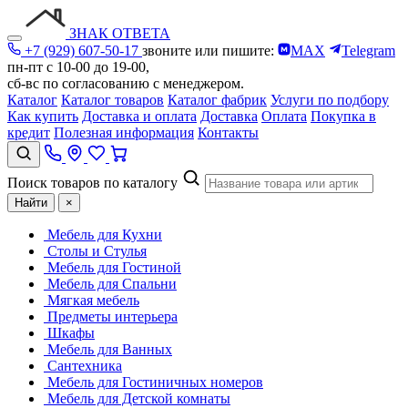
ЗНАК ОТВЕТА
+7 (929) 607-50-17
звоните или пишите:
MAX
Telegram
пн-пт с 10-00 до 19-00,
сб-вс по согласованию с менеджером.
Каталог
Каталог товаров
Каталог фабрик
Услуги по подбору
Как купить
Доставка и оплата
Доставка
Оплата
Покупка в
кредит
Полезная информация
Контакты
Поиск товаров по каталогу
Найти
×
Мебель для Кухни
Столы и Стулья
Мебель для Гостиной
Мебель для Спальни
Мягкая мебель
Предметы интерьера
Шкафы
Мебель для Ванных
Сантехника
Мебель для Гостиничных номеров
Мебель для Детской комнаты