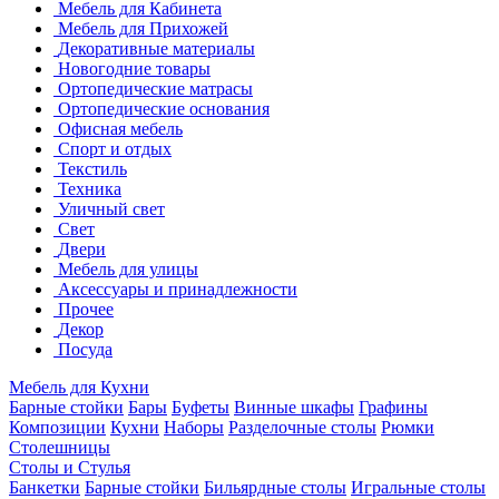
Мебель для Кабинета
Мебель для Прихожей
Декоративные материалы
Новогодние товары
Ортопедические матрасы
Ортопедические основания
Офисная мебель
Спорт и отдых
Текстиль
Техника
Уличный свет
Свет
Двери
Мебель для улицы
Аксессуары и принадлежности
Прочее
Декор
Посуда
Мебель для Кухни
Барные стойки
Бары
Буфеты
Винные шкафы
Графины
Композиции
Кухни
Наборы
Разделочные столы
Рюмки
Столешницы
Столы и Стулья
Банкетки
Барные стойки
Бильярдные столы
Игральные столы