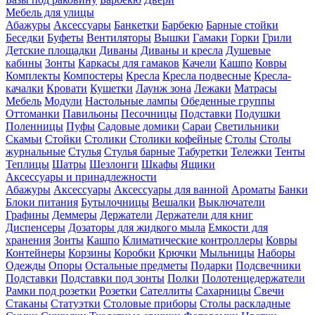
Мебель для улицы
Абажуры
Аксессуары
Банкетки
Барбекю
Барные стойки
Беседки
Буфеты
Вентиляторы
Вышки
Гамаки
Горки
Грили
Детские площадки
Диваны
Диваны и кресла
Душевые
кабины
Зонты
Каркасы для гамаков
Качели
Кашпо
Ковры
Комплекты
Компостеры
Кресла
Кресла подвесные
Кресла-
качалки
Кровати
Кушетки
Лаунж зона
Лежаки
Матрасы
Мебель
Модули
Настольные лампы
Обеденные группы
Оттоманки
Павильоны
Песочницы
Подставки
Подушки
Поленницы
Пуфы
Садовые домики
Сараи
Светильники
Скамьи
Стойки
Столики
Столики кофейные
Столы
Столы
журнальные
Стулья
Стулья барные
Табуретки
Тележки
Тенты
Теплицы
Шатры
Шезлонги
Шкафы
Ящики
Аксессуары и принадлежности
Абажуры
Аксессуары
Аксессуары для ванной
Ароматы
Банки
Блоки питания
Бутылочницы
Вешалки
Выключатели
Графины
Деммеры
Держатели
Держатели для книг
Диспенсеры
Дозаторы для жидкого мыла
Емкости для
хранения
Зонты
Кашпо
Климатические контроллеры
Ковры
Контейнеры
Корзины
Коробки
Крючки
Мыльницы
Наборы
Одежды
Опоры
Остальные предметы
Подарки
Подсвечники
Подставки
Подставки под зонты
Полки
Полотенцедержатели
Рамки под розетки
Розетки
Сателлиты
Сахарницы
Свечи
Стаканы
Статуэтки
Столовые приборы
Столы раскладные