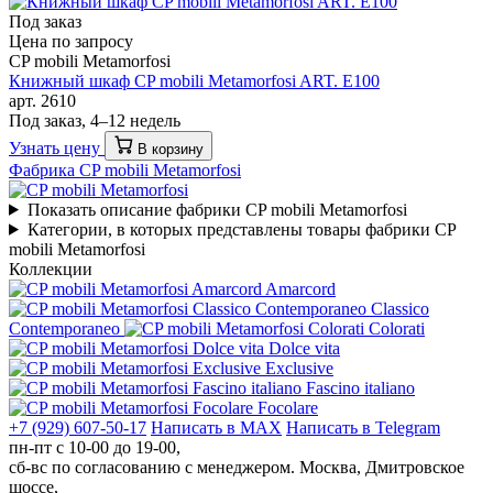
Под заказ
Цена по запросу
CP mobili Metamorfosi
Книжный шкаф CP mobili Metamorfosi ART. E100
арт. 2610
Под заказ, 4–12 недель
Узнать цену
В корзину
Фабрика CP mobili Metamorfosi
Показать описание фабрики CP mobili Metamorfosi
Категории, в которых представлены товары фабрики CP
mobili Metamorfosi
Коллекции
Amarcord
Classico
Contemporaneo
Colorati
Dolce vita
Exclusive
Fascino italiano
Focolare
+7 (929) 607-50-17
Написать в MAX
Написать в Telegram
пн-пт с 10-00 до 19-00,
сб-вс по согласованию с менеджером.
Москва, Дмитровское
шоссе,