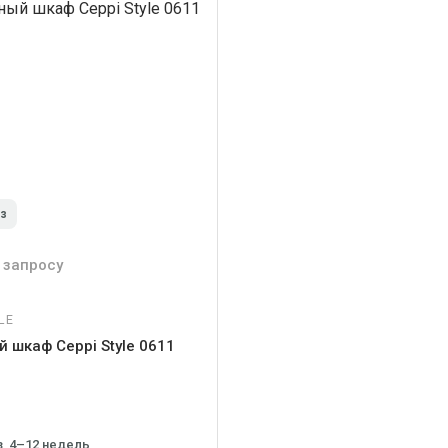
аз
 запросу
LE
 шкаф Ceppi Style 0611
з, 4–12 недель