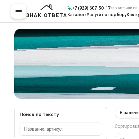
+7 (929) 607-50-17
звоните или пи
Каталог
Услуги по подбору
Как к
ЗНАК ОТВЕТА
Мебель для Кабинет
В наличи
Поиск по тексту
Главная
>
Каталог товаров
Сортировка