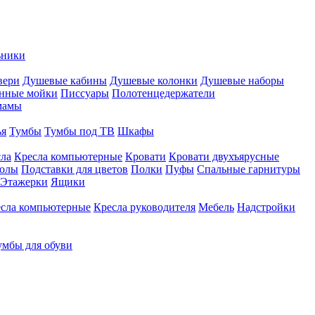
ьники
вери
Душевые кабины
Душевые колонки
Душевые наборы
нные мойки
Писсуары
Полотенцедержатели
мамы
ья
Тумбы
Тумбы под ТВ
Шкафы
ла
Кресла компьютерные
Кровати
Кровати двухъярусные
толы
Подставки для цветов
Полки
Пуфы
Спальные гарнитуры
Этажерки
Ящики
сла компьютерные
Кресла руководителя
Мебель
Надстройки
умбы для обуви