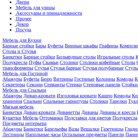
Двери
Мебель для улицы
Аксессуары и принадлежности
Прочее
Декор
Посуда
Мебель для Кухни
Барные стойки
Бары
Буфеты
Винные шкафы
Графины
Композ
Столы и Стулья
Банкетки
Барные стойки
Бильярдные столы
Игральные столы
Полукресла
Пуфы
Скамьи
Столики
Столики кофейные
Столы
трансформеры
Стулья
Стулья барные
Стулья полубарные
Стуль
Мебель для Гостиной
Абажуры
Буфеты
Бюро
Витрины
Гостиные
Колонны
Комоды
К
Секретеры
Секции
Серванты
Стенки
Стеновые панели
Стойки
Мебель для Спальни
Абажуры
Диван-кровати
Изголовья кровати
Кашпо
Комоды
Ко
хранения
Спальни
Спальные гарнитуры
Столики
Тарелки
Туал
Мягкая мебель
Банкетки
Диван-кровати
Диванетты
Диваны
Диваны и кресла
Кушетки
Мебель
Оттоманки
Подставки для цветов
Полукресла
Предметы интерьера
Абажуры
Банкетки
Барельефы
Вазы
Вешалки
Газетницы
Глади
Лестницы
Напольные часы
Остальные предметы
Панели
Панн