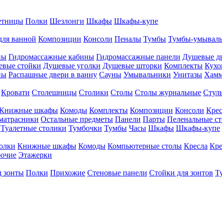
етницы
Полки
Шезлонги
Шкафы
Шкафы-купе
для ванной
Композиции
Консоли
Пеналы
Тумбы
Тумбы-умывал
ны
Гидромассажные кабины
Гидромассажные панели
Душевые д
евые стойки
Душевые уголки
Душевые шторки
Комплекты
Кухо
ны
Распашные двери в ванну
Сауны
Умывальники
Унитазы
Хам
Кровати
Столешницы
Столики
Столы
Столы журнальные
Стул
Книжные шкафы
Комоды
Комплекты
Композиции
Консоли
Крес
матрасники
Остальные предметы
Панели
Парты
Пеленальные с
Туалетные столики
Тумбочки
Тумбы
Часы
Шкафы
Шкафы-купе
олки
Книжные шкафы
Комоды
Компьютерные столы
Кресла
Кре
бочие
Этажерки
д зонты
Полки
Прихожие
Стеновые панели
Стойки для зонтов
Т