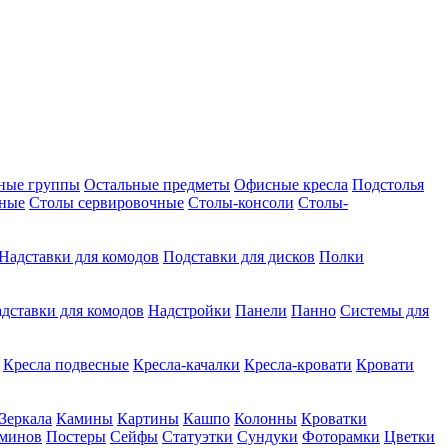
ные группы
Остальные предметы
Офисные кресла
Подстолья
дные
Столы сервировочные
Столы-консоли
Столы-
Надставки для комодов
Подставки для дисков
Полки
дставки для комодов
Надстройки
Панели
Панно
Системы для
Кресла подвесные
Кресла-качалки
Кресла-кровати
Кровати
Зеркала
Камины
Картины
Кашпо
Колонны
Кроватки
аминов
Постеры
Сейфы
Статуэтки
Сундуки
Фоторамки
Цветки