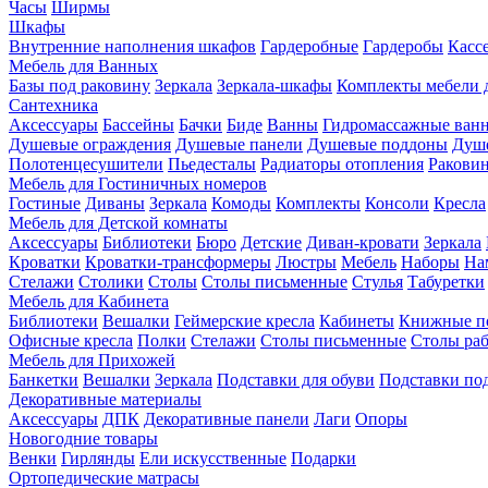
Часы
Ширмы
Шкафы
Внутренние наполнения шкафов
Гардеробные
Гардеробы
Касс
Мебель для Ванных
Базы под раковину
Зеркала
Зеркала-шкафы
Комплекты мебели 
Сантехника
Аксессуары
Бассейны
Бачки
Биде
Ванны
Гидромассажные ван
Душевые ограждения
Душевые панели
Душевые поддоны
Душ
Полотенцесушители
Пьедесталы
Радиаторы отопления
Ракови
Мебель для Гостиничных номеров
Гостиные
Диваны
Зеркала
Комоды
Комплекты
Консоли
Кресла
Мебель для Детской комнаты
Аксессуары
Библиотеки
Бюро
Детские
Диван-кровати
Зеркала
Кроватки
Кроватки-трансформеры
Люстры
Мебель
Наборы
На
Стелажи
Столики
Столы
Столы письменные
Стулья
Табуретки
Мебель для Кабинета
Библиотеки
Вешалки
Геймерские кресла
Кабинеты
Книжные п
Офисные кресла
Полки
Стелажи
Столы письменные
Столы ра
Мебель для Прихожей
Банкетки
Вешалки
Зеркала
Подставки для обуви
Подставки по
Декоративные материалы
Аксессуары
ДПК
Декоративные панели
Лаги
Опоры
Новогодние товары
Венки
Гирлянды
Ели искусственные
Подарки
Ортопедические матрасы