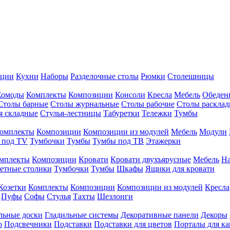
иции
Кухни
Наборы
Разделочные столы
Рюмки
Столешницы
Комоды
Комплекты
Композиции
Консоли
Кресла
Мебель
Обеден
Столы барные
Столы журнальные
Столы рабочие
Столы раскла
я складные
Стулья-лестницы
Табуретки
Тележки
Тумбы
омплекты
Композиции
Композиции из модулей
Мебель
Модули
 под TV
Тумбочки
Тумбы
Тумбы под ТВ
Этажерки
мплекты
Композиции
Кровати
Кровати двухъярусные
Мебель
На
етные столики
Тумбочки
Тумбы
Шкафы
Ящики для кровати
Козетки
Комплекты
Композиции
Композиции из модулей
Кресла
Пуфы
Софы
Стулья
Тахты
Шезлонги
льные доски
Гладильные системы
Декоративные панели
Декоры
о
Подсвечники
Подставки
Подставки для цветов
Порталы для к