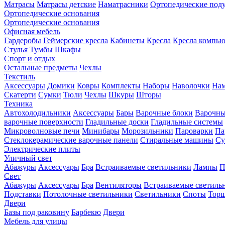
Матрасы
Матрасы детские
Наматрасники
Ортопедические под
Ортопедические основания
Ортопедические основания
Офисная мебель
Гардеробы
Геймерские кресла
Кабинеты
Кресла
Кресла компь
Стулья
Тумбы
Шкафы
Спорт и отдых
Остальные предметы
Чехлы
Текстиль
Аксессуары
Домики
Ковры
Комплекты
Наборы
Наволочки
Нам
Скатерти
Сумки
Тюли
Чехлы
Шкуры
Шторы
Техника
Автохолодильники
Аксессуары
Бары
Варочные блоки
Варочны
варочные поверхности
Гладильные доски
Гладильные системы
Микроволновые печи
Минибары
Морозильники
Пароварки
Па
Стеклокерамические варочные панели
Стиральные машины
Су
Электрические плиты
Уличный свет
Абажуры
Аксессуары
Бра
Встраиваемые светильники
Лампы
П
Свет
Абажуры
Аксессуары
Бра
Вентиляторы
Встраиваемые светиль
Подставки
Потолочные светильники
Светильники
Споты
Тор
Двери
Базы под раковину
Барбекю
Двери
Мебель для улицы