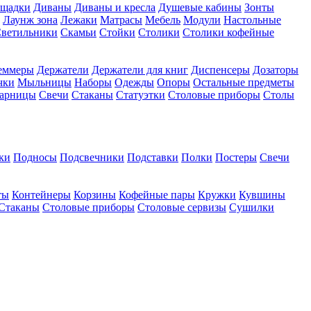
ощадки
Диваны
Диваны и кресла
Душевые кабины
Зонты
Лаунж зона
Лежаки
Матрасы
Мебель
Модули
Настольные
ветильники
Скамьи
Стойки
Столики
Столики кофейные
еммеры
Держатели
Держатели для книг
Диспенсеры
Дозаторы
чки
Мыльницы
Наборы
Одежды
Опоры
Остальные предметы
арницы
Свечи
Стаканы
Статуэтки
Столовые приборы
Столы
ки
Подносы
Подсвечники
Подставки
Полки
Постеры
Свечи
ты
Контейнеры
Корзины
Кофейные пары
Кружки
Кувшины
Стаканы
Столовые приборы
Столовые сервизы
Сушилки