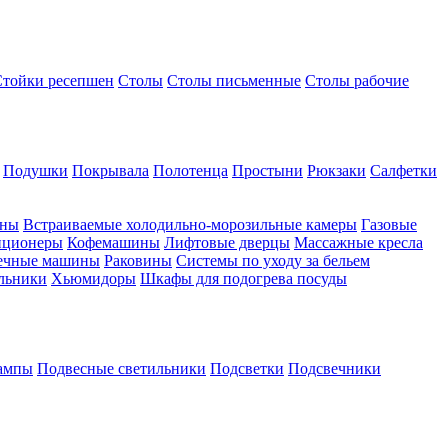
Стойки ресепшен
Столы
Столы письменные
Столы рабочие
Подушки
Покрывала
Полотенца
Простыни
Рюкзаки
Салфетки
ины
Встраиваемые холодильно-морозильные камеры
Газовые
иционеры
Кофемашины
Лифтовые дверцы
Массажные кресла
ечные машины
Раковины
Системы по уходу за бельем
льники
Хьюмидоры
Шкафы для подогрева посуды
ампы
Подвесные светильники
Подсветки
Подсвечники