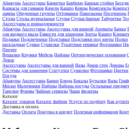
Абажуры
Аксессуары
Банкетки
Барбекю
Барные стойки
Беседк
Каркасы для гамаков
Качели
Кашпо
Ковры
Комплекты
Компос
лампы
Обеденные группы
Оттоманки
Павильоны
Песочницы
Столы
Столы журнальные
Стулья
Стулья барные
Табуретки
Те
Аксессуары и принадлежности
Абажуры
Аксессуары
Аксессуары для ванной
Ароматы
Банки
для жидкого мыла
Емкости для хранения
Зонты
Кашпо
Климати
Подарки
Подсвечники
Подставки
Подставки под зонты
Полки
раскладные
Сумки
Сушилки
Туалетные ершики
Фоторамки
Цв
Прочее
Вешалки
Кружки
Мебель
Наборы
Ортопедические основания
Декор
Аксессуары
Аксессуары для ванной
Вазы
Декор стен
Декоры
Е
Системы для хранения
Статуэтки
Сушилки
Фоторамки
Цветки
Посуда
Абажуры
Аксессуары
Банки
Блюда
Бокалы
Бутылки
Вазы
Гра
Миски
Молочники
Наборы
Наборы посуды
Остальные предме
Тарелки
Формы
Чайные сервизы
Чаши
фильтры
Каталог
Каталог товаров
Каталог фабрик
Услуги по подбору
Как купит
Доставка и оплата
Доставка
Оплата
Покупка в кредит
Полезная информация
Конт