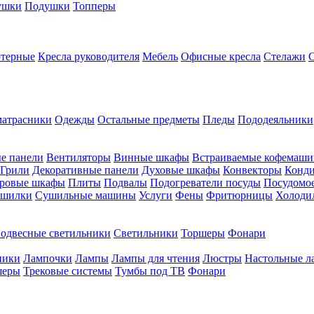
ушки
Подушки
Топперы
ютерные
Кресла руководителя
Мебель
Офисные кресла
Стелажи
атрасники
Одежды
Остальные предметы
Пледы
Пододеяльники
е панели
Вентиляторы
Винные шкафы
Встраиваемые кофемаш
Грили
Декоративные панели
Духовые шкафы
Конвекторы
Конд
ровые шкафы
Плиты
Подвалы
Подогреватели посуды
Посудомо
шилки
Сушильные машины
Услуги
Фены
Фритюрницы
Холоди
одвесные светильники
Светильники
Торшеры
Фонари
ники
Лампочки
Лампы
Лампы для чтения
Люстры
Настольные л
шеры
Трековые системы
Тумбы под ТВ
Фонари