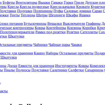
и
Буфеты
Вентиляторы
Вышки
Гамаки
Горки
Грили
Детские пл
теры
Кресла
Кресла подвесные
Кресла-качалки
Кровати
Кушетки
Подставки
Подушки
Поленницы
Пуфы
Садовые домики
Сараи
С
лежки
Тенты
Теплицы
Шатры
Шезлонги
Шкафы
Ящики
Блоки питания
Бутылочницы
Вешалки
Выключатели
Графины
Д
ческие контроллеры
Ковры
Контейнеры
Корзины
Коробки
Крю
Полотенцедержатели
Рамки под розетки
Розетки
Сателлиты
Сах
етки
Шкатулки
Остальные предметы
Чайники
Чайные пары
Чашки
мкости для хранения
Кашпо
Наборы
Остальные предметы
Подар
Шкатулки
фины
Доски
Емкости для хранения
Инструменты
Ковры
Комплек
ты
Пиалы
Подносы
Подставки
Салатники
Салфетки
Сахарницы
ь
акты