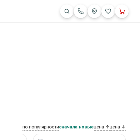
по популярности
сначала новые
цена ↑
цена ↓