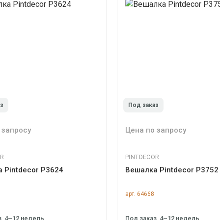
аз
Под заказ
 запросу
Цена по запросу
OR
PINTDECOR
 Pintdecor P3624
Вешалка Pintdecor P3752
арт. 64668
з, 4–12 недель
Под заказ, 4–12 недель