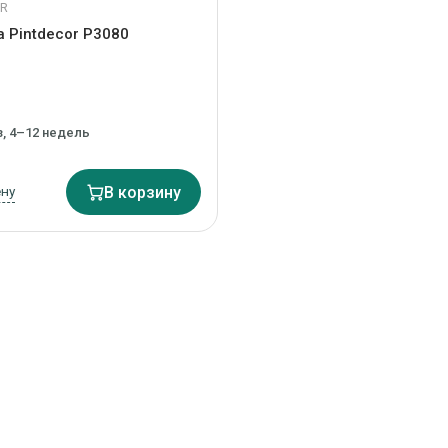
OR
 Pintdecor P3080
з, 4–12 недель
ену
В корзину