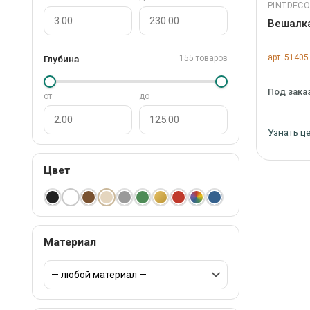
PINTDEC
Вешалка
арт. 51405
Глубина
155 товаров
Под зака
от
до
Узнать ц
Цвет
Материал