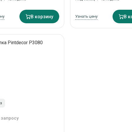
ену
В корзину
Узнать цену
В к
аз
 запросу