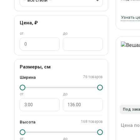
Узнать ц
Цена, ₽
от
до
Размеры, см
Ширина
76 товаров
от
до
Под зак
Высота
168 товаров
Цена по
от
до