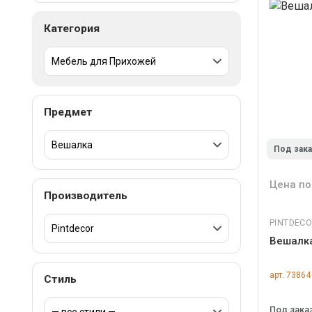
Категория
Предмет
Под зак
Цена по
Производитель
PINTDEC
Вешалка
арт. 73864
Стиль
Под зака