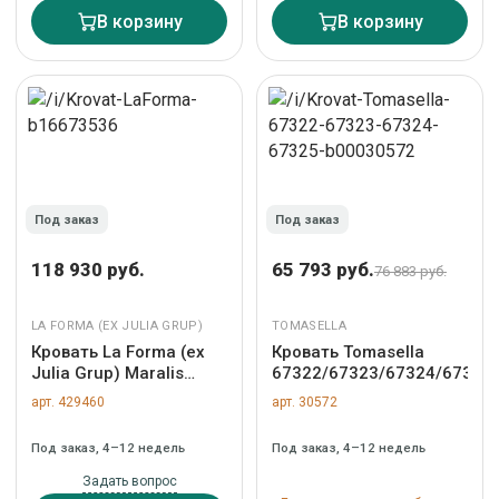
В корзину
В корзину
Под заказ
Под заказ
118 930 руб.
65 793 руб.
76 883 руб.
LA FORMA (ЕХ JULIA GRUP)
TOMASELLA
Кровать La Forma (ех
Кровать Tomasella
Julia Grup) Maralis
67322/67323/67324/67325
Кровать-вигвам из
арт. 429460
арт. 30572
массива бука с белой
отделкой 70 x 140 см
Под заказ, 4–12 недель
Под заказ, 4–12 недель
арт. 146036
Задать вопрос