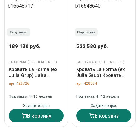
Под заказ
Под заказ
189 130 руб.
522 580 руб.
LA FORMA (ЕХ JULIA GRUP)
LA FORMA (ЕХ JULIA GRUP)
Кровать La Forma (ех
Кровать La Forma (ех
Julia Grup) Jaira
Julia Grup) Кровать
Основание кровати
Alguema из дубового
арт. 428726
арт. 428804
антрацитового цвета
шпона с натуральной
со съемным чехлом
отделкой для матраса
Под заказ, 4–12 недель
Под заказ, 4–12 недель
для матраса 90 х 200
160 x 200 арт. 205219
см арт. 216688
Задать вопрос
Задать вопрос
В корзину
В корзину