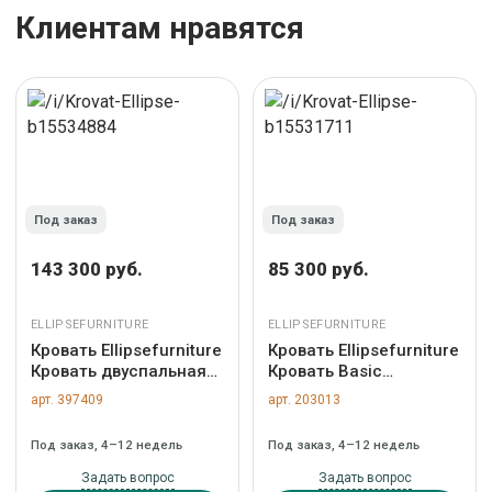
Клиентам нравятся
Под заказ
Под заказ
143 300 руб.
85 300 руб.
ELLIPSEFURNITURE
ELLIPSEFURNITURE
Кровать Ellipsefurniture
Кровать Ellipsefurniture
Кровать двуспальная
Кровать Basic
Classic 200 см
спальное место
арт. 397409
арт. 203013
(молочный, рогожка)
90*200 см
арт. СF01152500205
(коричневый, рогожка)
Под заказ, 4–12 недель
Под заказ, 4–12 недель
арт. BS010103010101
Задать вопрос
Задать вопрос