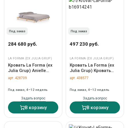
Под заказ
Под заказ
284 680 руб.
497 230 руб.
LA FORMA (ЕХ JULIA GRUP)
LA FORMA (ЕХ JULIA GRUP)
Кровать La Forma (ех
Кровать La Forma (ех
Julia Grup) Anielle
Julia Grup) Кровать
Кровать из массива
Jaira из белого
арт. 428709
арт. 438577
ясеня для матраса 180
шенилла со съемным
x 200 см арт. 163739
чехлом для матраса
Под заказ, 4–12 недель
Под заказ, 4–12 недель
160x200 см арт.
447725
Задать вопрос
Задать вопрос
В корзину
В корзину