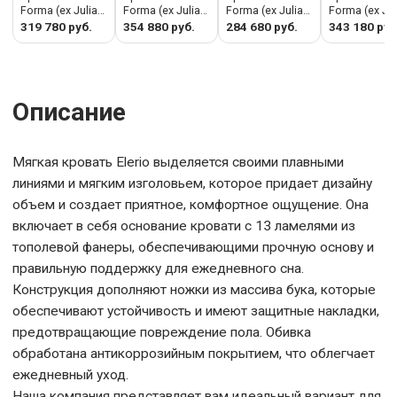
Forma (ех Julia
Forma (ех Julia
Forma (ех Julia
Forma (ех Jul
Grup) Кровать
Grup) Кровать
Grup) Кровать
Grup) Крова
319 780 руб.
354 880 руб.
284 680 руб.
343 180 руб
Elero из мягкого
Elero из
Elero из
Elero из мяг
медного
шенилла цвета
шенилла цвета
медного
шенилла для
экрю для
экрю для
шенилла дл
матраса 150 x
матраса 180 x
матраса 90 x
матраса 160 
200 см арт.
200 см арт.
200 см арт.
200 см арт.
Описание
505211
505207
505201
505213
Мягкая кровать Elerio выделяется своими плавными
линиями и мягким изголовьем, которое придает дизайну
объем и создает приятное, комфортное ощущение. Она
включает в себя основание кровати с 13 ламелями из
тополевой фанеры, обеспечивающими прочную основу и
правильную поддержку для ежедневного сна.
Конструкция дополняют ножки из массива бука, которые
обеспечивают устойчивость и имеют защитные накладки,
предотвращающие повреждение пола. Обивка
обработана антикоррозийным покрытием, что облегчает
ежедневный уход.
Наша компания представляет вам идеальный вариант для