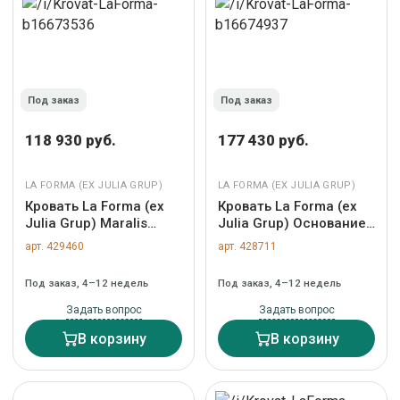
Под заказ
Под заказ
118 930 руб.
177 430 руб.
LA FORMA (ЕХ JULIA GRUP)
LA FORMA (ЕХ JULIA GRUP)
Кровать La Forma (ех
Кровать La Forma (ех
Julia Grup) Maralis
Julia Grup) Основание
Кровать-вигвам из
кровати Ofelia со
арт. 429460
арт. 428711
массива бука с белой
съемным чехлом
отделкой 70 x 140 см
бежевого цвета 90 x
Под заказ, 4–12 недель
Под заказ, 4–12 недель
арт. 146036
200 см арт. 191965
Задать вопрос
Задать вопрос
В корзину
В корзину