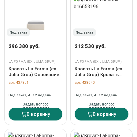
Под заказ
Под заказ
296 380 руб.
212 530 руб.
LA FORMA (ЕХ JULIA GRUP)
LA FORMA (ЕХ JULIA GRUP)
Кровать La Forma (ех
Кровать La Forma (ех
Julia Grup) Основание
Julia Grup) Кровать
кровати Nelzi из
Anielle из массива
арт. 437851
арт. 428640
шенилла цвета экрю
ясеня 90 x 200 см арт.
для матраса 90 x 200
116619
Под заказ, 4–12 недель
Под заказ, 4–12 недель
см арт. 463747
Задать вопрос
Задать вопрос
В корзину
В корзину