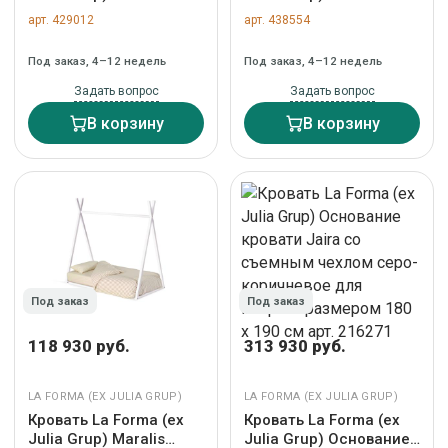
Кровать бежевая со
кровати Jaira со
арт. 429012
арт. 438554
съемными чехлами
съемным чехлом из
для матраса 160 х 200
белого шенилла для
Под заказ, 4–12 недель
Под заказ, 4–12 недель
см арт. 216673
матраса 160 х 200 см
арт. 447741
Задать вопрос
Задать вопрос
В корзину
В корзину
Под заказ
Под заказ
118 930 руб.
313 930 руб.
LA FORMA (ЕХ JULIA GRUP)
LA FORMA (ЕХ JULIA GRUP)
Кровать La Forma (ех
Кровать La Forma (ех
Julia Grup) Maralis
Julia Grup) Основание