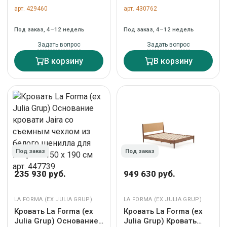
Кровать-вигвам из
кровати Jaira со
арт. 429460
арт. 430762
массива бука с белой
съемным чехлом серо-
отделкой 70 x 140 см
коричневое для
Под заказ, 4–12 недель
Под заказ, 4–12 недель
арт. 146036
матраса размером 180
х 190 см арт. 216271
Задать вопрос
Задать вопрос
В корзину
В корзину
Под заказ
Под заказ
235 930 руб.
949 630 руб.
LA FORMA (ЕХ JULIA GRUP)
LA FORMA (ЕХ JULIA GRUP)
Кровать La Forma (ех
Кровать La Forma (ех
Julia Grup) Основание
Julia Grup) Кровать