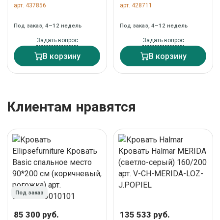
кровати Nelzi с
кровати Ofelia со
арт. 437856
арт. 428711
боковым открыванием
съемным чехлом
из шенилла цвета экрю
бежевого цвета 90 x
Под заказ, 4–12 недель
Под заказ, 4–12 недель
для матраса 90 x 200
200 см арт. 191965
см арт. 463755
Задать вопрос
Задать вопрос
В корзину
В корзину
Клиентам нравятся
Под заказ
85 300 руб.
135 533 руб.