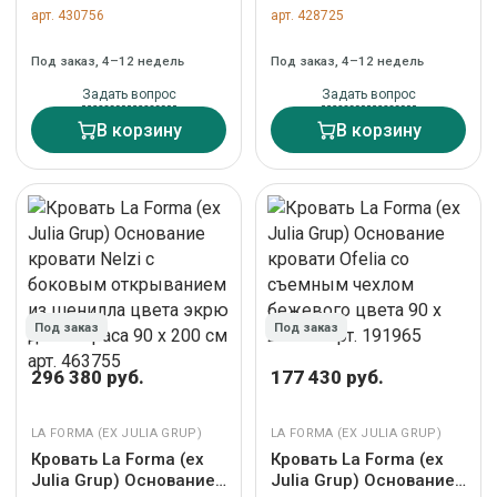
кровати Jaira со
Elan из шпона и
арт. 430756
арт. 428725
съемным чехлом из
массива ореха со
белого шенилла для
шнуром 180 x 200 арт.
Под заказ, 4–12 недель
Под заказ, 4–12 недель
матраса 150 х 190 см
201224
арт. 447739
Задать вопрос
Задать вопрос
В корзину
В корзину
Под заказ
Под заказ
296 380 руб.
177 430 руб.
LA FORMA (ЕХ JULIA GRUP)
LA FORMA (ЕХ JULIA GRUP)
Кровать La Forma (ех
Кровать La Forma (ех
Julia Grup) Основание
Julia Grup) Основание