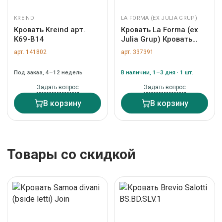
KREIND
LA FORMA (ЕХ JULIA GRUP)
Кровать Kreind арт.
Кровать La Forma (ех
K69-B14
Julia Grup) Кровать
Blok бежевая со
арт. 141802
арт. 337391
съемными чехлами
под матрас 90 х 200 см
Под заказ, 4–12 недель
В наличии, 1–3 дня · 1 шт.
арт. 218706
Задать вопрос
Задать вопрос
В корзину
В корзину
Товары со скидкой