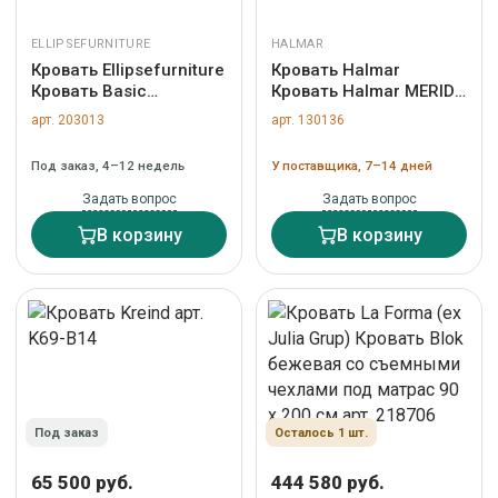
ELLIPSEFURNITURE
HALMAR
Кровать Ellipsefurniture
Кровать Halmar
Кровать Basic
Кровать Halmar MERIDA
спальное место
(светло-серый)
арт. 203013
арт. 130136
90*200 см
160/200 арт. V-CH-
(коричневый, рогожка)
MERIDA-LOZ-J.POPIEL
Под заказ, 4–12 недель
У поставщика, 7–14 дней
арт. BS010103010101
Задать вопрос
Задать вопрос
В корзину
В корзину
Под заказ
Осталось 1 шт.
65 500 руб.
444 580 руб.