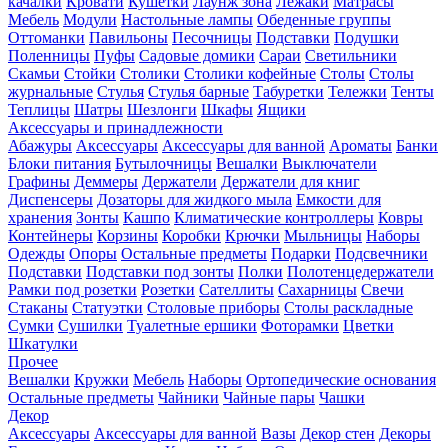
качалки
Кровати
Кушетки
Лаунж зона
Лежаки
Матрасы
Мебель
Модули
Настольные лампы
Обеденные группы
Оттоманки
Павильоны
Песочницы
Подставки
Подушки
Поленницы
Пуфы
Садовые домики
Сараи
Светильники
Скамьи
Стойки
Столики
Столики кофейные
Столы
Столы
журнальные
Стулья
Стулья барные
Табуретки
Тележки
Тенты
Теплицы
Шатры
Шезлонги
Шкафы
Ящики
Аксессуары и принадлежности
Абажуры
Аксессуары
Аксессуары для ванной
Ароматы
Банки
Блоки питания
Бутылочницы
Вешалки
Выключатели
Графины
Деммеры
Держатели
Держатели для книг
Диспенсеры
Дозаторы для жидкого мыла
Емкости для
хранения
Зонты
Кашпо
Климатические контроллеры
Ковры
Контейнеры
Корзины
Коробки
Крючки
Мыльницы
Наборы
Одежды
Опоры
Остальные предметы
Подарки
Подсвечники
Подставки
Подставки под зонты
Полки
Полотенцедержатели
Рамки под розетки
Розетки
Сателлиты
Сахарницы
Свечи
Стаканы
Статуэтки
Столовые приборы
Столы раскладные
Сумки
Сушилки
Туалетные ершики
Фоторамки
Цветки
Шкатулки
Прочее
Вешалки
Кружки
Мебель
Наборы
Ортопедические основания
Остальные предметы
Чайники
Чайные пары
Чашки
Декор
Аксессуары
Аксессуары для ванной
Вазы
Декор стен
Декоры