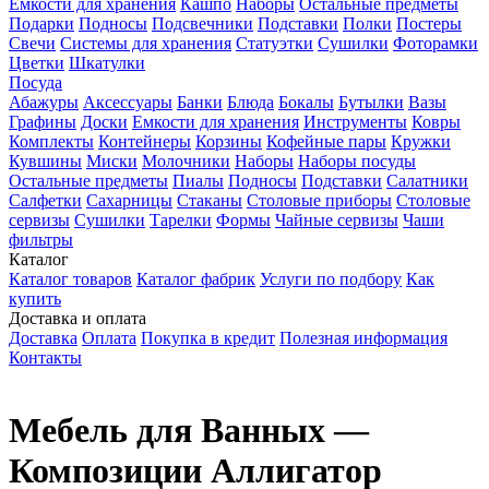
Емкости для хранения
Кашпо
Наборы
Остальные предметы
Подарки
Подносы
Подсвечники
Подставки
Полки
Постеры
Свечи
Системы для хранения
Статуэтки
Сушилки
Фоторамки
Цветки
Шкатулки
Посуда
Абажуры
Аксессуары
Банки
Блюда
Бокалы
Бутылки
Вазы
Графины
Доски
Емкости для хранения
Инструменты
Ковры
Комплекты
Контейнеры
Корзины
Кофейные пары
Кружки
Кувшины
Миски
Молочники
Наборы
Наборы посуды
Остальные предметы
Пиалы
Подносы
Подставки
Салатники
Салфетки
Сахарницы
Стаканы
Столовые приборы
Столовые
сервизы
Сушилки
Тарелки
Формы
Чайные сервизы
Чаши
фильтры
Каталог
Каталог товаров
Каталог фабрик
Услуги по подбору
Как
купить
Доставка и оплата
Доставка
Оплата
Покупка в кредит
Полезная информация
Контакты
Мебель для Ванных —
Композиции Аллигатор