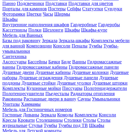
Панно
Подсвечники
Подставки
Подставки для цветов
Порталы для каминов
Постеры
Сейфы
Статуэтки
Сундуки
Фоторамки
Цветки
Часы
Ширмы
Шкафы
Внутренние наполнения шкафов
Гардеробные
Гардеробы
Кассетницы
Полки
Шезлонги
Шкафы
Шкафы-купе
Мебель для Ванных
Базы под раковину
Зеркала
Зеркала-шкафы
Комплекты мебели
для ванной
Композиции
Консоли
Пеналы
Тумбы
Тумбы-
умывальники
Сантехника
Аксессуары
Бассейны
Бачки
Биде
Ванны
Гидромассажные
ванны
Гидромассажные кабины
Гидромассажные панели
Душевые двери
Душевые кабины
Душевые колонки
Душевые
наборы
Душевые ограждения
Душевые панели
Душевые
поддоны
Душевые стойки
Душевые уголки
Душевые шторки
Комплекты
Кухонные мойки
Писсуары
Полотенцедержатели
Полотенцесушители
Пьедесталы
Радиаторы отопления
Раковины
Распашные двери в ванну
Сауны
Умывальники
Унитазы
Хаммамы
Мебель для Гостиничных номеров
Гостиные
Диваны
Зеркала
Комоды
Комплекты
Консоли
Кресла
Кровати
Столешницы
Столики
Столы
Столы
журнальные
Стулья
Тумбы
Тумбы под ТВ
Шкафы
Мебель для Детской комнаты