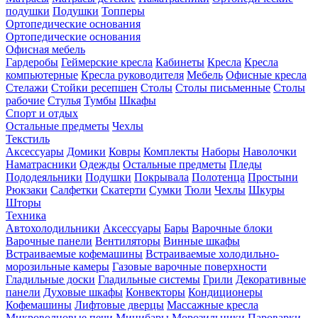
подушки
Подушки
Топперы
Ортопедические основания
Ортопедические основания
Офисная мебель
Гардеробы
Геймерские кресла
Кабинеты
Кресла
Кресла
компьютерные
Кресла руководителя
Мебель
Офисные кресла
Стелажи
Стойки ресепшен
Столы
Столы письменные
Столы
рабочие
Стулья
Тумбы
Шкафы
Спорт и отдых
Остальные предметы
Чехлы
Текстиль
Аксессуары
Домики
Ковры
Комплекты
Наборы
Наволочки
Наматрасники
Одежды
Остальные предметы
Пледы
Пододеяльники
Подушки
Покрывала
Полотенца
Простыни
Рюкзаки
Салфетки
Скатерти
Сумки
Тюли
Чехлы
Шкуры
Шторы
Техника
Автохолодильники
Аксессуары
Бары
Варочные блоки
Варочные панели
Вентиляторы
Винные шкафы
Встраиваемые кофемашины
Встраиваемые холодильно-
морозильные камеры
Газовые варочные поверхности
Гладильные доски
Гладильные системы
Грили
Декоративные
панели
Духовые шкафы
Конвекторы
Кондиционеры
Кофемашины
Лифтовые дверцы
Массажные кресла
Микроволновые печи
Минибары
Морозильники
Пароварки