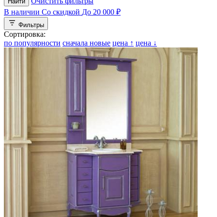
Очистить фильтры
Найти
В наличии
Со скидкой
До 20 000 ₽
Фильтры
Сортировка:
по популярности
сначала новые
цена ↑
цена ↓