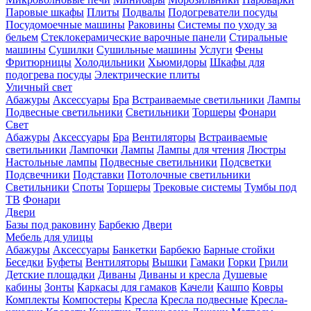
Паровые шкафы
Плиты
Подвалы
Подогреватели посуды
Посудомоечные машины
Раковины
Системы по уходу за
бельем
Стеклокерамические варочные панели
Стиральные
машины
Сушилки
Сушильные машины
Услуги
Фены
Фритюрницы
Холодильники
Хьюмидоры
Шкафы для
подогрева посуды
Электрические плиты
Уличный свет
Абажуры
Аксессуары
Бра
Встраиваемые светильники
Лампы
Подвесные светильники
Светильники
Торшеры
Фонари
Свет
Абажуры
Аксессуары
Бра
Вентиляторы
Встраиваемые
светильники
Лампочки
Лампы
Лампы для чтения
Люстры
Настольные лампы
Подвесные светильники
Подсветки
Подсвечники
Подставки
Потолочные светильники
Светильники
Споты
Торшеры
Трековые системы
Тумбы под
ТВ
Фонари
Двери
Базы под раковину
Барбекю
Двери
Мебель для улицы
Абажуры
Аксессуары
Банкетки
Барбекю
Барные стойки
Беседки
Буфеты
Вентиляторы
Вышки
Гамаки
Горки
Грили
Детские площадки
Диваны
Диваны и кресла
Душевые
кабины
Зонты
Каркасы для гамаков
Качели
Кашпо
Ковры
Комплекты
Компостеры
Кресла
Кресла подвесные
Кресла-