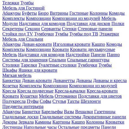
Тележки
Тумбы
Мебель для Гостиной
Абажуры
Буфеты
Бюро
Витрины
Гостиные
Колонны
Комоды
Комплекты
Композиции
Композиции из модулей
Мебель
Модули
Надставки для комодов
Подставки для дисков
Полки
Секретеры
Секции
Серванты
Стенки
Стеновые панели
Стойки под TV
Тумбочки
Тумбы
Тумбы под ТВ
Этажерки
Мебель для Спальни
Абажуры
Диван-кровати
Изголовья кровати
Кашпо
Комоды
Комплекты
Композиции
Кровати
Кровати двухъярусные
Мебель
Надставки для комодов
Надстройки
Панели
Панно
Системы для хранения
Спальни
Спальные гарнитуры
Столики
Тарелки
Туалетные столики
Тумбочки
Тумбы
Шкафы
Ящики для кровати
Мягкая мебель
Банкетки
Диван-кровати
Диванетты
Диваны
Диваны и кресла
Козетки
Комплекты
Композиции
Композиции из модулей
Кресла
Кресла подвесные
Кресла-качалки
Кресла-кровати
Кровати
Кушетки
Мебель
Оттоманки
Подставки для цветов
Полукресла
Пуфы
Софы
Стулья
Тахты
Шезлонги
Предметы интерьера
Абажуры
Банкетки
Барельефы
Вазы
Вешалки
Газетницы
Гладильные доски
Гладильные системы
Декоративные панели
Декоры
Зеркала
Камины
Картины
Кашпо
Колонны
Кроватки
Лестницы
Напольные часы
Остальные предметы
Панели