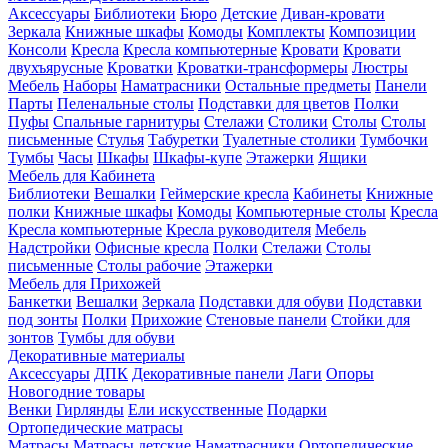
Аксессуары
Библиотеки
Бюро
Детские
Диван-кровати
Зеркала
Книжные шкафы
Комоды
Комплекты
Композиции
Консоли
Кресла
Кресла компьютерные
Кровати
Кровати
двухъярусные
Кроватки
Кроватки-трансформеры
Люстры
Мебель
Наборы
Наматрасники
Остальные предметы
Панели
Парты
Пеленальные столы
Подставки для цветов
Полки
Пуфы
Спальные гарнитуры
Стелажи
Столики
Столы
Столы
письменные
Стулья
Табуретки
Туалетные столики
Тумбочки
Тумбы
Часы
Шкафы
Шкафы-купе
Этажерки
Ящики
Мебель для Кабинета
Библиотеки
Вешалки
Геймерские кресла
Кабинеты
Книжные
полки
Книжные шкафы
Комоды
Компьютерные столы
Кресла
Кресла компьютерные
Кресла руководителя
Мебель
Надстройки
Офисные кресла
Полки
Стелажи
Столы
письменные
Столы рабочие
Этажерки
Мебель для Прихожей
Банкетки
Вешалки
Зеркала
Подставки для обуви
Подставки
под зонты
Полки
Прихожие
Стеновые панели
Стойки для
зонтов
Тумбы для обуви
Декоративные материалы
Аксессуары
ДПК
Декоративные панели
Лаги
Опоры
Новогодние товары
Венки
Гирлянды
Ели искусственные
Подарки
Ортопедические матрасы
Матрасы
Матрасы детские
Наматрасники
Ортопедические