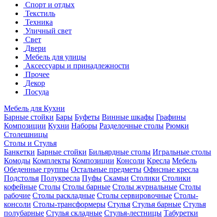
Спорт и отдых
Текстиль
Техника
Уличный свет
Свет
Двери
Мебель для улицы
Аксессуары и принадлежности
Прочее
Декор
Посуда
Мебель для Кухни
Барные стойки
Бары
Буфеты
Винные шкафы
Графины
Композиции
Кухни
Наборы
Разделочные столы
Рюмки
Столешницы
Столы и Стулья
Банкетки
Барные стойки
Бильярдные столы
Игральные столы
Комоды
Комплекты
Композиции
Консоли
Кресла
Мебель
Обеденные группы
Остальные предметы
Офисные кресла
Подстолья
Полукресла
Пуфы
Скамьи
Столики
Столики
кофейные
Столы
Столы барные
Столы журнальные
Столы
рабочие
Столы раскладные
Столы сервировочные
Столы-
консоли
Столы-трансформеры
Стулья
Стулья барные
Стулья
полубарные
Стулья складные
Стулья-лестницы
Табуретки