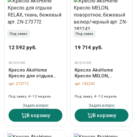
Под заказ
Под заказ
12 592 руб.
19 714 руб.
AKSHOME
AKSHOME
Кресло AksHome
Кресло AksHome
Кресло для отдыха
Кресло MELON,
RELAX, ткань, бежевый
поворотное, бежевый
арт. 273772
арт. 183243
арт. ZN-273772
велюр/черный арт. ZN-
183243
Под заказ, 4–12 недель
Под заказ, 4–12 недель
Задать вопрос
Задать вопрос
В корзину
В корзину