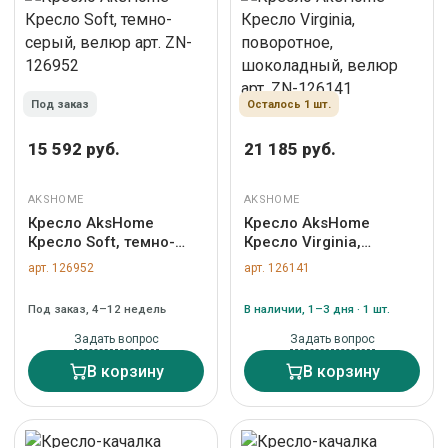
Под заказ
Осталось 1 шт.
15 592 руб.
21 185 руб.
AKSHOME
AKSHOME
Кресло AksHome
Кресло AksHome
Кресло Soft, темно-
Кресло Virginia,
серый, велюр арт. ZN-
поворотное,
арт. 126952
арт. 126141
126952
шоколадный, велюр
арт. ZN-126141
Под заказ, 4–12 недель
В наличии, 1–3 дня · 1 шт.
Задать вопрос
Задать вопрос
В корзину
В корзину