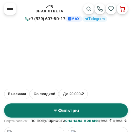
ЗНАК ОТВЕТА
+7 (929) 607-50-17
MAX
Telegram
Мягкая мебель AksHome
В наличии
Со скидкой
До 20 000 ₽
Главная
>
Каталог товаров
>
Мягкая мебель
>
AksHome
11 товаров
Фильтры
по популярности
сначала новые
цена ↑
цена ↓
Сортировка: