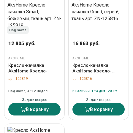
Под заказ
12 805 руб.
16 863 руб.
AKSHOME
AKSHOME
Кресло-качалка
Кресло-качалка
AksHome Кресло-
AksHome Кресло-
качалка Smart,
качалка Grand, серый,
арт. 125819
арт. 125816
бежевый, ткань арт.
ткань арт. ZN-125816
ZN-125819
Под заказ, 4–12 недель
В наличии, 1–3 дня · 20 шт.
Задать вопрос
Задать вопрос
В корзину
В корзину