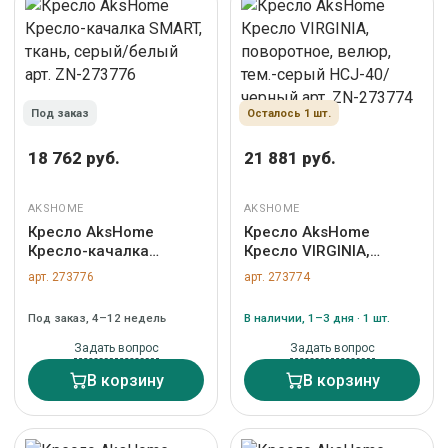
Под заказ
Осталось 1 шт.
18 762 руб.
21 881 руб.
AKSHOME
AKSHOME
Кресло AksHome
Кресло AksHome
Кресло-качалка
Кресло VIRGINIA,
SMART, ткань, серый/
поворотное, велюр,
арт. 273776
арт. 273774
белый арт. ZN-273776
тем.-серый HCJ-40/
черный арт. ZN-273774
Под заказ, 4–12 недель
В наличии, 1–3 дня · 1 шт.
Задать вопрос
Задать вопрос
В корзину
В корзину