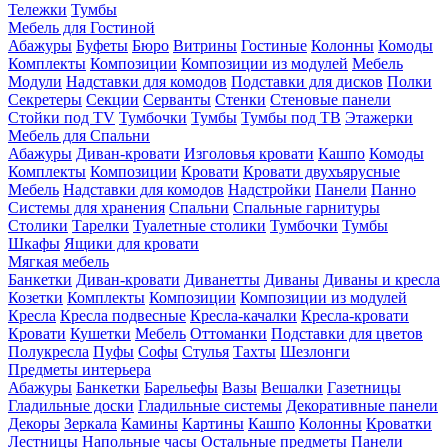
Тележки
Тумбы
Мебель для Гостиной
Абажуры
Буфеты
Бюро
Витрины
Гостиные
Колонны
Комоды
Комплекты
Композиции
Композиции из модулей
Мебель
Модули
Надставки для комодов
Подставки для дисков
Полки
Секретеры
Секции
Серванты
Стенки
Стеновые панели
Стойки под TV
Тумбочки
Тумбы
Тумбы под ТВ
Этажерки
Мебель для Спальни
Абажуры
Диван-кровати
Изголовья кровати
Кашпо
Комоды
Комплекты
Композиции
Кровати
Кровати двухъярусные
Мебель
Надставки для комодов
Надстройки
Панели
Панно
Системы для хранения
Спальни
Спальные гарнитуры
Столики
Тарелки
Туалетные столики
Тумбочки
Тумбы
Шкафы
Ящики для кровати
Мягкая мебель
Банкетки
Диван-кровати
Диванетты
Диваны
Диваны и кресла
Козетки
Комплекты
Композиции
Композиции из модулей
Кресла
Кресла подвесные
Кресла-качалки
Кресла-кровати
Кровати
Кушетки
Мебель
Оттоманки
Подставки для цветов
Полукресла
Пуфы
Софы
Стулья
Тахты
Шезлонги
Предметы интерьера
Абажуры
Банкетки
Барельефы
Вазы
Вешалки
Газетницы
Гладильные доски
Гладильные системы
Декоративные панели
Декоры
Зеркала
Камины
Картины
Кашпо
Колонны
Кроватки
Лестницы
Напольные часы
Остальные предметы
Панели