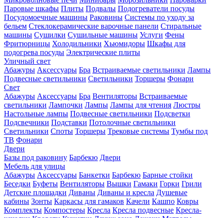
Паровые шкафы
Плиты
Подвалы
Подогреватели посуды
Посудомоечные машины
Раковины
Системы по уходу за
бельем
Стеклокерамические варочные панели
Стиральные
машины
Сушилки
Сушильные машины
Услуги
Фены
Фритюрницы
Холодильники
Хьюмидоры
Шкафы для
подогрева посуды
Электрические плиты
Уличный свет
Абажуры
Аксессуары
Бра
Встраиваемые светильники
Лампы
Подвесные светильники
Светильники
Торшеры
Фонари
Свет
Абажуры
Аксессуары
Бра
Вентиляторы
Встраиваемые
светильники
Лампочки
Лампы
Лампы для чтения
Люстры
Настольные лампы
Подвесные светильники
Подсветки
Подсвечники
Подставки
Потолочные светильники
Светильники
Споты
Торшеры
Трековые системы
Тумбы под
ТВ
Фонари
Двери
Базы под раковину
Барбекю
Двери
Мебель для улицы
Абажуры
Аксессуары
Банкетки
Барбекю
Барные стойки
Беседки
Буфеты
Вентиляторы
Вышки
Гамаки
Горки
Грили
Детские площадки
Диваны
Диваны и кресла
Душевые
кабины
Зонты
Каркасы для гамаков
Качели
Кашпо
Ковры
Комплекты
Компостеры
Кресла
Кресла подвесные
Кресла-