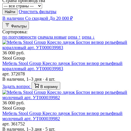
Страна производства
Очистить фильтры
Найти
В наличии
Со скидкой
До 20 000 ₽
Фильтры
Сортировка:
по популярности
сначала новые
цена ↑
цена ↓
36 000 руб.
Stool Group
Мебель Stool Group Кресло лаунж Бостон велюр рельефный
коралловый арт. УТ000039983
арт. 372078
В наличии, 1–3 дня · 4 шт.
Задать вопрос
В корзину
36 000 руб.
Stool Group
Мебель Stool Group Кресло лаунж Бостон велюр рельефный
молочный арт. УТ000039982
арт. 361752
В наличии, 1–3 дня · 5 шт.