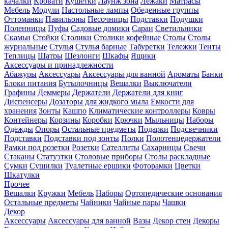
качалки
Кровати
Кушетки
Лаунж зона
Лежаки
Матрасы
Мебель
Модули
Настольные лампы
Обеденные группы
Оттоманки
Павильоны
Песочницы
Подставки
Подушки
Поленницы
Пуфы
Садовые домики
Сараи
Светильники
Скамьи
Стойки
Столики
Столики кофейные
Столы
Столы
журнальные
Стулья
Стулья барные
Табуретки
Тележки
Тенты
Теплицы
Шатры
Шезлонги
Шкафы
Ящики
Аксессуары и принадлежности
Абажуры
Аксессуары
Аксессуары для ванной
Ароматы
Банки
Блоки питания
Бутылочницы
Вешалки
Выключатели
Графины
Деммеры
Держатели
Держатели для книг
Диспенсеры
Дозаторы для жидкого мыла
Емкости для
хранения
Зонты
Кашпо
Климатические контроллеры
Ковры
Контейнеры
Корзины
Коробки
Крючки
Мыльницы
Наборы
Одежды
Опоры
Остальные предметы
Подарки
Подсвечники
Подставки
Подставки под зонты
Полки
Полотенцедержатели
Рамки под розетки
Розетки
Сателлиты
Сахарницы
Свечи
Стаканы
Статуэтки
Столовые приборы
Столы раскладные
Сумки
Сушилки
Туалетные ершики
Фоторамки
Цветки
Шкатулки
Прочее
Вешалки
Кружки
Мебель
Наборы
Ортопедические основания
Остальные предметы
Чайники
Чайные пары
Чашки
Декор
Аксессуары
Аксессуары для ванной
Вазы
Декор стен
Декоры