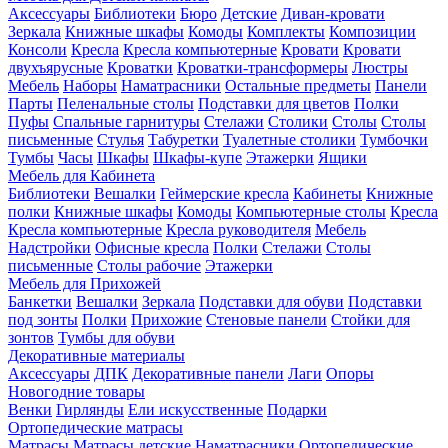
Аксессуары
Библиотеки
Бюро
Детские
Диван-кровати
Зеркала
Книжные шкафы
Комоды
Комплекты
Композиции
Консоли
Кресла
Кресла компьютерные
Кровати
Кровати
двухъярусные
Кроватки
Кроватки-трансформеры
Люстры
Мебель
Наборы
Наматрасники
Остальные предметы
Панели
Парты
Пеленальные столы
Подставки для цветов
Полки
Пуфы
Спальные гарнитуры
Стелажи
Столики
Столы
Столы
письменные
Стулья
Табуретки
Туалетные столики
Тумбочки
Тумбы
Часы
Шкафы
Шкафы-купе
Этажерки
Ящики
Мебель для Кабинета
Библиотеки
Вешалки
Геймерские кресла
Кабинеты
Книжные
полки
Книжные шкафы
Комоды
Компьютерные столы
Кресла
Кресла компьютерные
Кресла руководителя
Мебель
Надстройки
Офисные кресла
Полки
Стелажи
Столы
письменные
Столы рабочие
Этажерки
Мебель для Прихожей
Банкетки
Вешалки
Зеркала
Подставки для обуви
Подставки
под зонты
Полки
Прихожие
Стеновые панели
Стойки для
зонтов
Тумбы для обуви
Декоративные материалы
Аксессуары
ДПК
Декоративные панели
Лаги
Опоры
Новогодние товары
Венки
Гирлянды
Ели искусственные
Подарки
Ортопедические матрасы
Матрасы
Матрасы детские
Наматрасники
Ортопедические