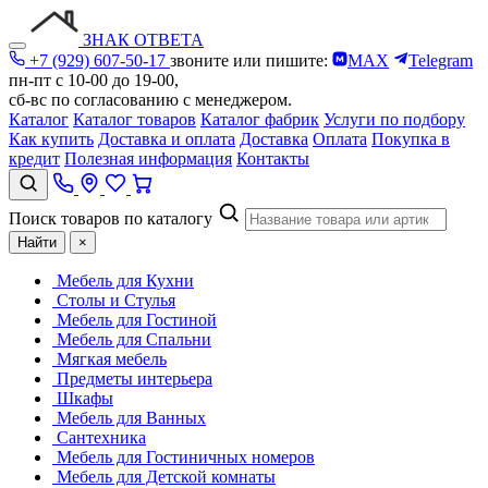
ЗНАК ОТВЕТА
+7 (929) 607-50-17
звоните или пишите:
MAX
Telegram
пн-пт с 10-00 до 19-00,
сб-вс по согласованию с менеджером.
Каталог
Каталог товаров
Каталог фабрик
Услуги по подбору
Как купить
Доставка и оплата
Доставка
Оплата
Покупка в
кредит
Полезная информация
Контакты
Поиск товаров по каталогу
Найти
×
Мебель для Кухни
Столы и Стулья
Мебель для Гостиной
Мебель для Спальни
Мягкая мебель
Предметы интерьера
Шкафы
Мебель для Ванных
Сантехника
Мебель для Гостиничных номеров
Мебель для Детской комнаты