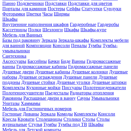
Панно
Подсвечники
Подставки
Подставки для цветов
Порталы для каминов
Постеры
Сейфы
Статуэтки
Сундуки
Фоторамки
Цветки
Часы
Ширмы
Шкафы
Внутренние наполнения шкафов
Гардеробные
Гардеробы
Кассетницы
Полки
Шезлонги
Шкафы
Шкафы-купе
Мебель для Ванных
Базы под раковину
Зеркала
Зеркала-шкафы
Комплекты мебели
для ванной
Композиции
Консоли
Пеналы
Тумбы
Тумбы-
умывальники
Сантехника
Аксессуары
Бассейны
Бачки
Биде
Ванны
Гидромассажные
ванны
Гидромассажные кабины
Гидромассажные панели
Душевые двери
Душевые кабины
Душевые колонки
Душевые
наборы
Душевые ограждения
Душевые панели
Душевые
поддоны
Душевые стойки
Душевые уголки
Душевые шторки
Комплекты
Кухонные мойки
Писсуары
Полотенцедержатели
Полотенцесушители
Пьедесталы
Радиаторы отопления
Раковины
Распашные двери в ванну
Сауны
Умывальники
Унитазы
Хаммамы
Мебель для Гостиничных номеров
Гостиные
Диваны
Зеркала
Комоды
Комплекты
Консоли
Кресла
Кровати
Столешницы
Столики
Столы
Столы
журнальные
Стулья
Тумбы
Тумбы под ТВ
Шкафы
Мебель для Детской комнаты