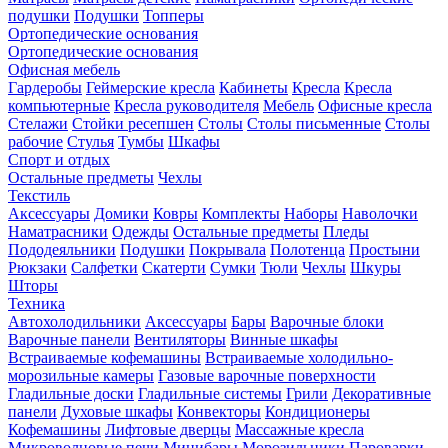
подушки
Подушки
Топперы
Ортопедические основания
Ортопедические основания
Офисная мебель
Гардеробы
Геймерские кресла
Кабинеты
Кресла
Кресла
компьютерные
Кресла руководителя
Мебель
Офисные кресла
Стелажи
Стойки ресепшен
Столы
Столы письменные
Столы
рабочие
Стулья
Тумбы
Шкафы
Спорт и отдых
Остальные предметы
Чехлы
Текстиль
Аксессуары
Домики
Ковры
Комплекты
Наборы
Наволочки
Наматрасники
Одежды
Остальные предметы
Пледы
Пододеяльники
Подушки
Покрывала
Полотенца
Простыни
Рюкзаки
Салфетки
Скатерти
Сумки
Тюли
Чехлы
Шкуры
Шторы
Техника
Автохолодильники
Аксессуары
Бары
Варочные блоки
Варочные панели
Вентиляторы
Винные шкафы
Встраиваемые кофемашины
Встраиваемые холодильно-
морозильные камеры
Газовые варочные поверхности
Гладильные доски
Гладильные системы
Грили
Декоративные
панели
Духовые шкафы
Конвекторы
Кондиционеры
Кофемашины
Лифтовые дверцы
Массажные кресла
Микроволновые печи
Минибары
Морозильники
Пароварки