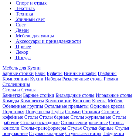
Спорт и отдых
Текстиль
Техника
Уличный свет
Свет
Двери
Мебель для улицы
Аксессуары и принадлежности
Прочее
Декор
Посуда
Мебель для Кухни
Барные стойки
Бары
Буфеты
Винные шкафы
Графины
Композиции
Кухни
Наборы
Разделочные столы
Рюмки
Столешницы
Столы и Стулья
Банкетки
Барные стойки
Бильярдные столы
Игральные столы
Комоды
Комплекты
Композиции
Консоли
Кресла
Мебель
Обеденные группы
Остальные предметы
Офисные кресла
Подстолья
Полукресла
Пуфы
Скамьи
Столики
Столики
кофейные
Столы
Столы барные
Столы журнальные
Столы
рабочие
Столы раскладные
Столы сервировочные
Столы-
консоли
Столы-трансформеры
Стулья
Стулья барные
Стулья
полубарные
Стулья складные
Стулья-лестницы
Табуретки