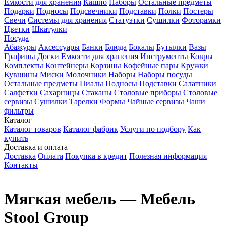
Емкости для хранения
Кашпо
Наборы
Остальные предметы
Подарки
Подносы
Подсвечники
Подставки
Полки
Постеры
Свечи
Системы для хранения
Статуэтки
Сушилки
Фоторамки
Цветки
Шкатулки
Посуда
Абажуры
Аксессуары
Банки
Блюда
Бокалы
Бутылки
Вазы
Графины
Доски
Емкости для хранения
Инструменты
Ковры
Комплекты
Контейнеры
Корзины
Кофейные пары
Кружки
Кувшины
Миски
Молочники
Наборы
Наборы посуды
Остальные предметы
Пиалы
Подносы
Подставки
Салатники
Салфетки
Сахарницы
Стаканы
Столовые приборы
Столовые
сервизы
Сушилки
Тарелки
Формы
Чайные сервизы
Чаши
фильтры
Каталог
Каталог товаров
Каталог фабрик
Услуги по подбору
Как
купить
Доставка и оплата
Доставка
Оплата
Покупка в кредит
Полезная информация
Контакты
Мягкая мебель — Мебель
Stool Group