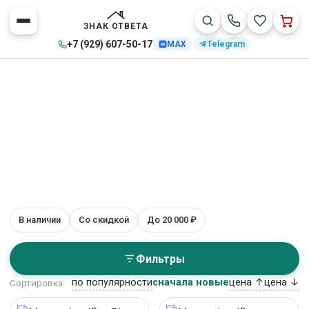
ЗНАК ОТВЕТА
+7 (929) 607-50-17
MAX
Telegram
Ортопедические матрасы
В наличии
Со скидкой
До 20 000 ₽
Lordflex
Главная
>
Каталог товаров
>
Ортопедические матрасы
>
Фильтры
Lordflex
12 товаров
по популярности
сначала новые
цена ↑
цена ↓
Сортировка: