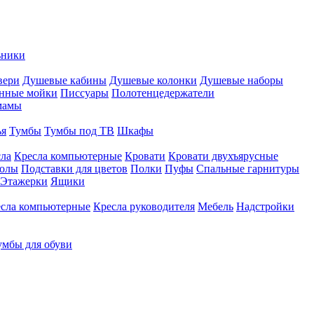
ьники
вери
Душевые кабины
Душевые колонки
Душевые наборы
нные мойки
Писсуары
Полотенцедержатели
мамы
ья
Тумбы
Тумбы под ТВ
Шкафы
ла
Кресла компьютерные
Кровати
Кровати двухъярусные
толы
Подставки для цветов
Полки
Пуфы
Спальные гарнитуры
Этажерки
Ящики
сла компьютерные
Кресла руководителя
Мебель
Надстройки
умбы для обуви