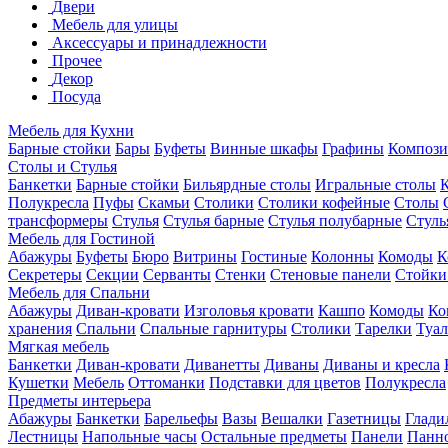
Двери
Мебель для улицы
Аксессуары и принадлежности
Прочее
Декор
Посуда
Мебель для Кухни
Барные стойки
Бары
Буфеты
Винные шкафы
Графины
Композ
Столы и Стулья
Банкетки
Барные стойки
Бильярдные столы
Игральные столы
Полукресла
Пуфы
Скамьи
Столики
Столики кофейные
Столы
трансформеры
Стулья
Стулья барные
Стулья полубарные
Стуль
Мебель для Гостиной
Абажуры
Буфеты
Бюро
Витрины
Гостиные
Колонны
Комоды
К
Секретеры
Секции
Серванты
Стенки
Стеновые панели
Стойки
Мебель для Спальни
Абажуры
Диван-кровати
Изголовья кровати
Кашпо
Комоды
Ко
хранения
Спальни
Спальные гарнитуры
Столики
Тарелки
Туал
Мягкая мебель
Банкетки
Диван-кровати
Диванетты
Диваны
Диваны и кресла
Кушетки
Мебель
Оттоманки
Подставки для цветов
Полукресла
Предметы интерьера
Абажуры
Банкетки
Барельефы
Вазы
Вешалки
Газетницы
Глади
Лестницы
Напольные часы
Остальные предметы
Панели
Панн