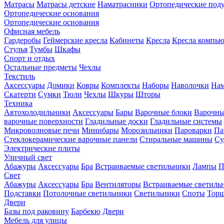
Матрасы
Матрасы детские
Наматрасники
Ортопедические под
Ортопедические основания
Ортопедические основания
Офисная мебель
Гардеробы
Геймерские кресла
Кабинеты
Кресла
Кресла компь
Стулья
Тумбы
Шкафы
Спорт и отдых
Остальные предметы
Чехлы
Текстиль
Аксессуары
Домики
Ковры
Комплекты
Наборы
Наволочки
Нам
Скатерти
Сумки
Тюли
Чехлы
Шкуры
Шторы
Техника
Автохолодильники
Аксессуары
Бары
Варочные блоки
Варочны
варочные поверхности
Гладильные доски
Гладильные системы
Микроволновые печи
Минибары
Морозильники
Пароварки
Па
Стеклокерамические варочные панели
Стиральные машины
Су
Электрические плиты
Уличный свет
Абажуры
Аксессуары
Бра
Встраиваемые светильники
Лампы
П
Свет
Абажуры
Аксессуары
Бра
Вентиляторы
Встраиваемые светиль
Подставки
Потолочные светильники
Светильники
Споты
Тор
Двери
Базы под раковину
Барбекю
Двери
Мебель для улицы