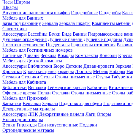
Часы
Ширмы
Шкафы
Внутренние наполнения шкафов
Гардеробные
Гардеробы
Касс
Мебель для Ванных
Базы под раковину
Зеркала
Зеркала-шкафы
Комплекты мебели 
Сантехника
Аксессуары
Бассейны
Бачки
Биде
Ванны
Гидромассажные ван
Душевые ограждения
Душевые панели
Душевые поддоны
Душ
Полотенцесушители
Пьедесталы
Радиаторы отопления
Ракови
Мебель для Гостиничных номеров
Гостиные
Диваны
Зеркала
Комоды
Комплекты
Консоли
Кресла
Мебель для Детской комнаты
Аксессуары
Библиотеки
Бюро
Детские
Диван-кровати
Зеркала
Кроватки
Кроватки-трансформеры
Люстры
Мебель
Наборы
На
Стелажи
Столики
Столы
Столы письменные
Стулья
Табуретки
Мебель для Кабинета
Библиотеки
Вешалки
Геймерские кресла
Кабинеты
Книжные п
Офисные кресла
Полки
Стелажи
Столы письменные
Столы ра
Мебель для Прихожей
Банкетки
Вешалки
Зеркала
Подставки для обуви
Подставки по
Декоративные материалы
Аксессуары
ДПК
Декоративные панели
Лаги
Опоры
Новогодние товары
Венки
Гирлянды
Ели искусственные
Подарки
Ортопедические матрасы