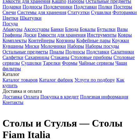
Емкости для хранения
Кашпо
Наборы
Остальные предметы
Подарки
Подносы
Подсвечники
Подставки
Полки
Постеры
Свечи
Системы для хранения
Статуэтки
Сушилки
Фоторамки
Цветки
Шкатулки
Посуда
Абажуры
Аксессуары
Банки
Блюда
Бокалы
Бутылки
Вазы
Графины
Доски
Емкости для хранения
Инструменты
Ковры
Комплекты
Контейнеры
Корзины
Кофейные пары
Кружки
Кувшины
Миски
Молочники
Наборы
Наборы посуды
Остальные предметы
Пиалы
Подносы
Подставки
Салатники
Салфетки
Сахарницы
Стаканы
Столовые приборы
Столовые
сервизы
Сушилки
Тарелки
Формы
Чайные сервизы
Чаши
фильтры
Каталог
Каталог товаров
Каталог фабрик
Услуги по подбору
Как
купить
Доставка и оплата
Доставка
Оплата
Покупка в кредит
Полезная информация
Контакты
Столы и Стулья — Столы
Fiam Italia