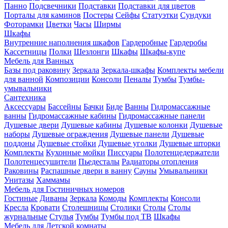
Панно
Подсвечники
Подставки
Подставки для цветов
Порталы для каминов
Постеры
Сейфы
Статуэтки
Сундуки
Фоторамки
Цветки
Часы
Ширмы
Шкафы
Внутренние наполнения шкафов
Гардеробные
Гардеробы
Кассетницы
Полки
Шезлонги
Шкафы
Шкафы-купе
Мебель для Ванных
Базы под раковину
Зеркала
Зеркала-шкафы
Комплекты мебели
для ванной
Композиции
Консоли
Пеналы
Тумбы
Тумбы-
умывальники
Сантехника
Аксессуары
Бассейны
Бачки
Биде
Ванны
Гидромассажные
ванны
Гидромассажные кабины
Гидромассажные панели
Душевые двери
Душевые кабины
Душевые колонки
Душевые
наборы
Душевые ограждения
Душевые панели
Душевые
поддоны
Душевые стойки
Душевые уголки
Душевые шторки
Комплекты
Кухонные мойки
Писсуары
Полотенцедержатели
Полотенцесушители
Пьедесталы
Радиаторы отопления
Раковины
Распашные двери в ванну
Сауны
Умывальники
Унитазы
Хаммамы
Мебель для Гостиничных номеров
Гостиные
Диваны
Зеркала
Комоды
Комплекты
Консоли
Кресла
Кровати
Столешницы
Столики
Столы
Столы
журнальные
Стулья
Тумбы
Тумбы под ТВ
Шкафы
Мебель для Детской комнаты