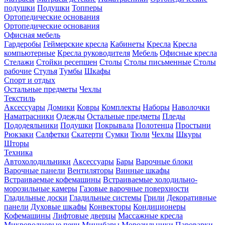
подушки
Подушки
Топперы
Ортопедические основания
Ортопедические основания
Офисная мебель
Гардеробы
Геймерские кресла
Кабинеты
Кресла
Кресла
компьютерные
Кресла руководителя
Мебель
Офисные кресла
Стелажи
Стойки ресепшен
Столы
Столы письменные
Столы
рабочие
Стулья
Тумбы
Шкафы
Спорт и отдых
Остальные предметы
Чехлы
Текстиль
Аксессуары
Домики
Ковры
Комплекты
Наборы
Наволочки
Наматрасники
Одежды
Остальные предметы
Пледы
Пододеяльники
Подушки
Покрывала
Полотенца
Простыни
Рюкзаки
Салфетки
Скатерти
Сумки
Тюли
Чехлы
Шкуры
Шторы
Техника
Автохолодильники
Аксессуары
Бары
Варочные блоки
Варочные панели
Вентиляторы
Винные шкафы
Встраиваемые кофемашины
Встраиваемые холодильно-
морозильные камеры
Газовые варочные поверхности
Гладильные доски
Гладильные системы
Грили
Декоративные
панели
Духовые шкафы
Конвекторы
Кондиционеры
Кофемашины
Лифтовые дверцы
Массажные кресла
Микроволновые печи
Минибары
Морозильники
Пароварки