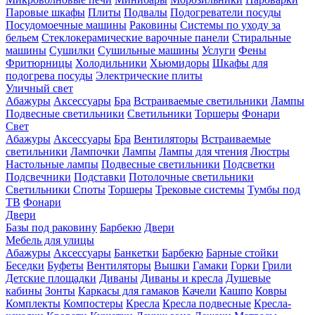
Паровые шкафы
Плиты
Подвалы
Подогреватели посуды
Посудомоечные машины
Раковины
Системы по уходу за
бельем
Стеклокерамические варочные панели
Стиральные
машины
Сушилки
Сушильные машины
Услуги
Фены
Фритюрницы
Холодильники
Хьюмидоры
Шкафы для
подогрева посуды
Электрические плиты
Уличный свет
Абажуры
Аксессуары
Бра
Встраиваемые светильники
Лампы
Подвесные светильники
Светильники
Торшеры
Фонари
Свет
Абажуры
Аксессуары
Бра
Вентиляторы
Встраиваемые
светильники
Лампочки
Лампы
Лампы для чтения
Люстры
Настольные лампы
Подвесные светильники
Подсветки
Подсвечники
Подставки
Потолочные светильники
Светильники
Споты
Торшеры
Трековые системы
Тумбы под
ТВ
Фонари
Двери
Базы под раковину
Барбекю
Двери
Мебель для улицы
Абажуры
Аксессуары
Банкетки
Барбекю
Барные стойки
Беседки
Буфеты
Вентиляторы
Вышки
Гамаки
Горки
Грили
Детские площадки
Диваны
Диваны и кресла
Душевые
кабины
Зонты
Каркасы для гамаков
Качели
Кашпо
Ковры
Комплекты
Компостеры
Кресла
Кресла подвесные
Кресла-