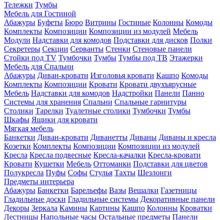
Тележки
Тумбы
Мебель для Гостиной
Абажуры
Буфеты
Бюро
Витрины
Гостиные
Колонны
Комоды
Комплекты
Композиции
Композиции из модулей
Мебель
Модули
Надставки для комодов
Подставки для дисков
Полки
Секретеры
Секции
Серванты
Стенки
Стеновые панели
Стойки под TV
Тумбочки
Тумбы
Тумбы под ТВ
Этажерки
Мебель для Спальни
Абажуры
Диван-кровати
Изголовья кровати
Кашпо
Комоды
Комплекты
Композиции
Кровати
Кровати двухъярусные
Мебель
Надставки для комодов
Надстройки
Панели
Панно
Системы для хранения
Спальни
Спальные гарнитуры
Столики
Тарелки
Туалетные столики
Тумбочки
Тумбы
Шкафы
Ящики для кровати
Мягкая мебель
Банкетки
Диван-кровати
Диванетты
Диваны
Диваны и кресла
Козетки
Комплекты
Композиции
Композиции из модулей
Кресла
Кресла подвесные
Кресла-качалки
Кресла-кровати
Кровати
Кушетки
Мебель
Оттоманки
Подставки для цветов
Полукресла
Пуфы
Софы
Стулья
Тахты
Шезлонги
Предметы интерьера
Абажуры
Банкетки
Барельефы
Вазы
Вешалки
Газетницы
Гладильные доски
Гладильные системы
Декоративные панели
Декоры
Зеркала
Камины
Картины
Кашпо
Колонны
Кроватки
Лестницы
Напольные часы
Остальные предметы
Панели