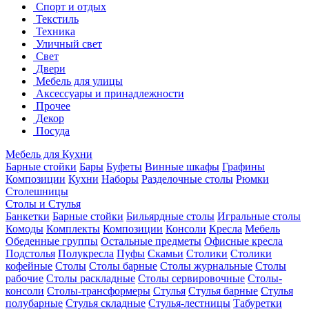
Спорт и отдых
Текстиль
Техника
Уличный свет
Свет
Двери
Мебель для улицы
Аксессуары и принадлежности
Прочее
Декор
Посуда
Мебель для Кухни
Барные стойки
Бары
Буфеты
Винные шкафы
Графины
Композиции
Кухни
Наборы
Разделочные столы
Рюмки
Столешницы
Столы и Стулья
Банкетки
Барные стойки
Бильярдные столы
Игральные столы
Комоды
Комплекты
Композиции
Консоли
Кресла
Мебель
Обеденные группы
Остальные предметы
Офисные кресла
Подстолья
Полукресла
Пуфы
Скамьи
Столики
Столики
кофейные
Столы
Столы барные
Столы журнальные
Столы
рабочие
Столы раскладные
Столы сервировочные
Столы-
консоли
Столы-трансформеры
Стулья
Стулья барные
Стулья
полубарные
Стулья складные
Стулья-лестницы
Табуретки