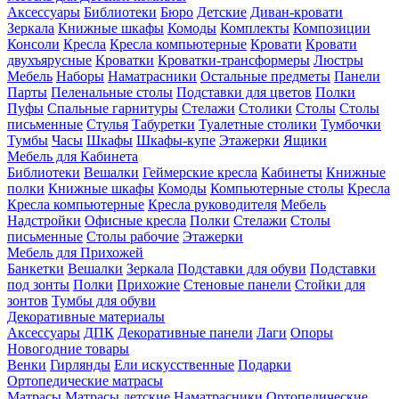
Аксессуары
Библиотеки
Бюро
Детские
Диван-кровати
Зеркала
Книжные шкафы
Комоды
Комплекты
Композиции
Консоли
Кресла
Кресла компьютерные
Кровати
Кровати
двухъярусные
Кроватки
Кроватки-трансформеры
Люстры
Мебель
Наборы
Наматрасники
Остальные предметы
Панели
Парты
Пеленальные столы
Подставки для цветов
Полки
Пуфы
Спальные гарнитуры
Стелажи
Столики
Столы
Столы
письменные
Стулья
Табуретки
Туалетные столики
Тумбочки
Тумбы
Часы
Шкафы
Шкафы-купе
Этажерки
Ящики
Мебель для Кабинета
Библиотеки
Вешалки
Геймерские кресла
Кабинеты
Книжные
полки
Книжные шкафы
Комоды
Компьютерные столы
Кресла
Кресла компьютерные
Кресла руководителя
Мебель
Надстройки
Офисные кресла
Полки
Стелажи
Столы
письменные
Столы рабочие
Этажерки
Мебель для Прихожей
Банкетки
Вешалки
Зеркала
Подставки для обуви
Подставки
под зонты
Полки
Прихожие
Стеновые панели
Стойки для
зонтов
Тумбы для обуви
Декоративные материалы
Аксессуары
ДПК
Декоративные панели
Лаги
Опоры
Новогодние товары
Венки
Гирлянды
Ели искусственные
Подарки
Ортопедические матрасы
Матрасы
Матрасы детские
Наматрасники
Ортопедические