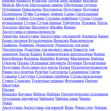
качалки
Кровати
Кушетки
Лаунж зона
Лежаки
Матрасы
Мебель
Модули
Настольные лампы
Обеденные группы
Оттоманки
Павильоны
Песочницы
Подставки
Подушки
Поленницы
Пуфы
Садовые домики
Сараи
Светильники
Скамьи
Стойки
Столики
Столики кофейные
Столы
Столы
журнальные
Стулья
Стулья барные
Табуретки
Тележки
Тенты
Теплицы
Шатры
Шезлонги
Шкафы
Ящики
Аксессуары и принадлежности
Абажуры
Аксессуары
Аксессуары для ванной
Ароматы
Банки
Блоки питания
Бутылочницы
Вешалки
Выключатели
Графины
Деммеры
Держатели
Держатели для книг
Диспенсеры
Дозаторы для жидкого мыла
Емкости для
хранения
Зонты
Кашпо
Климатические контроллеры
Ковры
Контейнеры
Корзины
Коробки
Крючки
Мыльницы
Наборы
Одежды
Опоры
Остальные предметы
Подарки
Подсвечники
Подставки
Подставки под зонты
Полки
Полотенцедержатели
Рамки под розетки
Розетки
Сателлиты
Сахарницы
Свечи
Стаканы
Статуэтки
Столовые приборы
Столы раскладные
Сумки
Сушилки
Туалетные ершики
Фоторамки
Цветки
Шкатулки
Прочее
Вешалки
Кружки
Мебель
Наборы
Ортопедические основания
Остальные предметы
Чайники
Чайные пары
Чашки
Декор
Аксессуары
Аксессуары для ванной
Вазы
Декор стен
Декоры