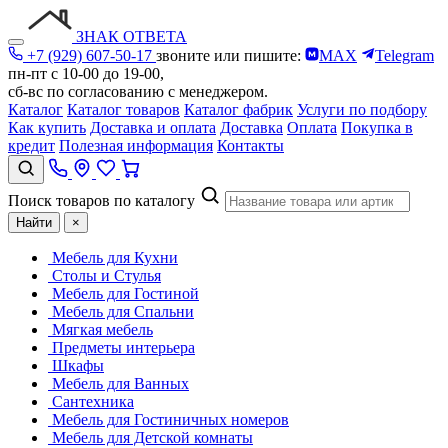
ЗНАК ОТВЕТА
+7 (929) 607-50-17
звоните или пишите:
MAX
Telegram
пн-пт с 10-00 до 19-00,
сб-вс по согласованию с менеджером.
Каталог
Каталог товаров
Каталог фабрик
Услуги по подбору
Как купить
Доставка и оплата
Доставка
Оплата
Покупка в
кредит
Полезная информация
Контакты
Поиск товаров по каталогу
Найти
×
Мебель для Кухни
Столы и Стулья
Мебель для Гостиной
Мебель для Спальни
Мягкая мебель
Предметы интерьера
Шкафы
Мебель для Ванных
Сантехника
Мебель для Гостиничных номеров
Мебель для Детской комнаты