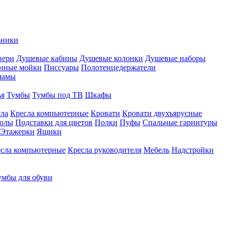
ьники
вери
Душевые кабины
Душевые колонки
Душевые наборы
нные мойки
Писсуары
Полотенцедержатели
мамы
ья
Тумбы
Тумбы под ТВ
Шкафы
ла
Кресла компьютерные
Кровати
Кровати двухъярусные
толы
Подставки для цветов
Полки
Пуфы
Спальные гарнитуры
Этажерки
Ящики
сла компьютерные
Кресла руководителя
Мебель
Надстройки
умбы для обуви