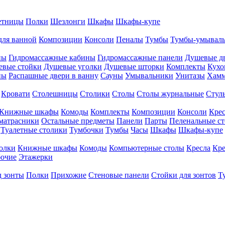
етницы
Полки
Шезлонги
Шкафы
Шкафы-купе
для ванной
Композиции
Консоли
Пеналы
Тумбы
Тумбы-умывал
ны
Гидромассажные кабины
Гидромассажные панели
Душевые д
евые стойки
Душевые уголки
Душевые шторки
Комплекты
Кухо
ны
Распашные двери в ванну
Сауны
Умывальники
Унитазы
Хам
Кровати
Столешницы
Столики
Столы
Столы журнальные
Стул
Книжные шкафы
Комоды
Комплекты
Композиции
Консоли
Крес
матрасники
Остальные предметы
Панели
Парты
Пеленальные с
Туалетные столики
Тумбочки
Тумбы
Часы
Шкафы
Шкафы-купе
олки
Книжные шкафы
Комоды
Компьютерные столы
Кресла
Кре
бочие
Этажерки
д зонты
Полки
Прихожие
Стеновые панели
Стойки для зонтов
Т