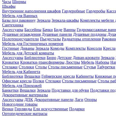
Часы
Ширмы
Шкафы
Внутренние наполнения шкафов
Гардеробные
Гардеробы
Касс
Мебель для Ванных
Базы под раковину
Зеркала
Зеркала-шкафы
Комплекты мебели 
Сантехника
Аксессуары
Бассейны
Бачки
Биде
Ванны
Гидромассажные ван
Душевые ограждения
Душевые панели
Душевые поддоны
Душ
Полотенцесушители
Пьедесталы
Радиаторы отопления
Ракови
Мебель для Гостиничных номеров
Гостиные
Диваны
Зеркала
Комоды
Комплекты
Консоли
Кресла
Мебель для Детской комнаты
Аксессуары
Библиотеки
Бюро
Детские
Диван-кровати
Зеркала
Кроватки
Кроватки-трансформеры
Люстры
Мебель
Наборы
На
Стелажи
Столики
Столы
Столы письменные
Стулья
Табуретки
Мебель для Кабинета
Библиотеки
Вешалки
Геймерские кресла
Кабинеты
Книжные п
Офисные кресла
Полки
Стелажи
Столы письменные
Столы ра
Мебель для Прихожей
Банкетки
Вешалки
Зеркала
Подставки для обуви
Подставки по
Декоративные материалы
Аксессуары
ДПК
Декоративные панели
Лаги
Опоры
Новогодние товары
Венки
Гирлянды
Ели искусственные
Подарки
Ортопедические матрасы