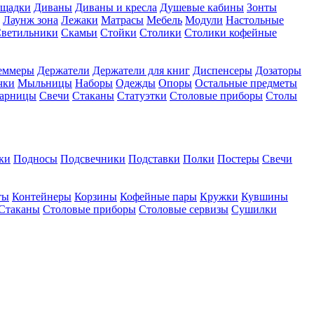
ощадки
Диваны
Диваны и кресла
Душевые кабины
Зонты
Лаунж зона
Лежаки
Матрасы
Мебель
Модули
Настольные
ветильники
Скамьи
Стойки
Столики
Столики кофейные
еммеры
Держатели
Держатели для книг
Диспенсеры
Дозаторы
чки
Мыльницы
Наборы
Одежды
Опоры
Остальные предметы
арницы
Свечи
Стаканы
Статуэтки
Столовые приборы
Столы
ки
Подносы
Подсвечники
Подставки
Полки
Постеры
Свечи
ты
Контейнеры
Корзины
Кофейные пары
Кружки
Кувшины
Стаканы
Столовые приборы
Столовые сервизы
Сушилки