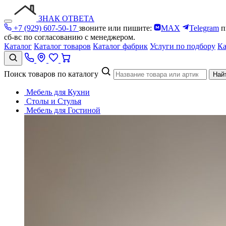
ЗНАК ОТВЕТА
+7 (929) 607-50-17
звоните или пишите:
MAX
Telegram
п
сб-вс по согласованию с менеджером.
Каталог
Каталог товаров
Каталог фабрик
Услуги по подбору
Ка
Поиск товаров по каталогу
Най
Мебель для Кухни
Столы и Стулья
Мебель для Гостиной