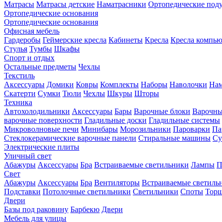
Матрасы
Матрасы детские
Наматрасники
Ортопедические под
Ортопедические основания
Ортопедические основания
Офисная мебель
Гардеробы
Геймерские кресла
Кабинеты
Кресла
Кресла компь
Стулья
Тумбы
Шкафы
Спорт и отдых
Остальные предметы
Чехлы
Текстиль
Аксессуары
Домики
Ковры
Комплекты
Наборы
Наволочки
Нам
Скатерти
Сумки
Тюли
Чехлы
Шкуры
Шторы
Техника
Автохолодильники
Аксессуары
Бары
Варочные блоки
Варочны
варочные поверхности
Гладильные доски
Гладильные системы
Микроволновые печи
Минибары
Морозильники
Пароварки
Па
Стеклокерамические варочные панели
Стиральные машины
Су
Электрические плиты
Уличный свет
Абажуры
Аксессуары
Бра
Встраиваемые светильники
Лампы
П
Свет
Абажуры
Аксессуары
Бра
Вентиляторы
Встраиваемые светиль
Подставки
Потолочные светильники
Светильники
Споты
Тор
Двери
Базы под раковину
Барбекю
Двери
Мебель для улицы