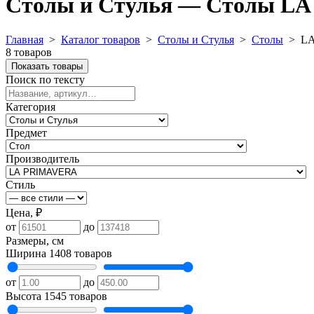
Столы и Стулья — Столы L
Главная
>
Каталог товаров
>
Столы и Стулья
>
Столы
>
L
8 товаров
Показать товары
Поиск по тексту
Категория
Предмет
Производитель
Стиль
Цена, ₽
от
до
Размеры, см
Ширина
1408 товаров
от
до
Высота
1545 товаров