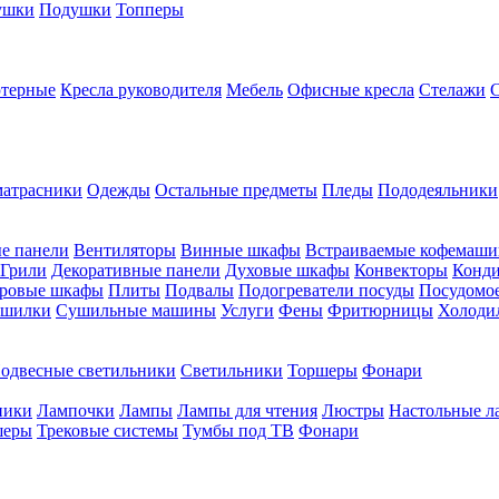
ушки
Подушки
Топперы
ютерные
Кресла руководителя
Мебель
Офисные кресла
Стелажи
атрасники
Одежды
Остальные предметы
Пледы
Пододеяльники
е панели
Вентиляторы
Винные шкафы
Встраиваемые кофемаш
Грили
Декоративные панели
Духовые шкафы
Конвекторы
Конд
ровые шкафы
Плиты
Подвалы
Подогреватели посуды
Посудомо
шилки
Сушильные машины
Услуги
Фены
Фритюрницы
Холоди
одвесные светильники
Светильники
Торшеры
Фонари
ники
Лампочки
Лампы
Лампы для чтения
Люстры
Настольные л
шеры
Трековые системы
Тумбы под ТВ
Фонари