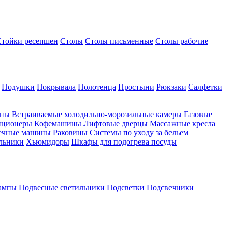
Стойки ресепшен
Столы
Столы письменные
Столы рабочие
Подушки
Покрывала
Полотенца
Простыни
Рюкзаки
Салфетки
ины
Встраиваемые холодильно-морозильные камеры
Газовые
иционеры
Кофемашины
Лифтовые дверцы
Массажные кресла
ечные машины
Раковины
Системы по уходу за бельем
льники
Хьюмидоры
Шкафы для подогрева посуды
ампы
Подвесные светильники
Подсветки
Подсвечники