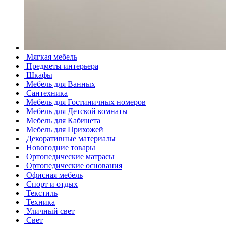
Мягкая мебель
Предметы интерьера
Шкафы
Мебель для Ванных
Сантехника
Мебель для Гостиничных номеров
Мебель для Детской комнаты
Мебель для Кабинета
Мебель для Прихожей
Декоративные материалы
Новогодние товары
Ортопедические матрасы
Ортопедические основания
Офисная мебель
Спорт и отдых
Текстиль
Техника
Уличный свет
Свет