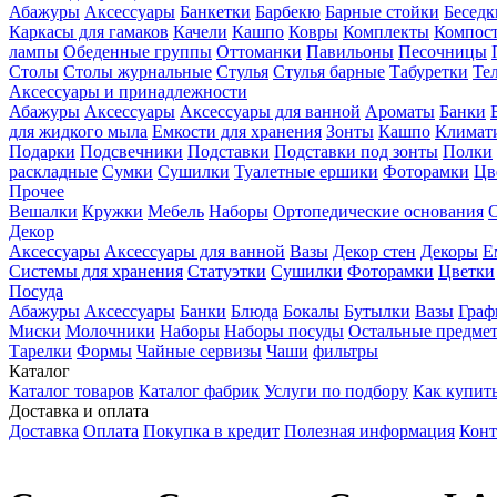
Абажуры
Аксессуары
Банкетки
Барбекю
Барные стойки
Беседк
Каркасы для гамаков
Качели
Кашпо
Ковры
Комплекты
Компос
лампы
Обеденные группы
Оттоманки
Павильоны
Песочницы
Столы
Столы журнальные
Стулья
Стулья барные
Табуретки
Те
Аксессуары и принадлежности
Абажуры
Аксессуары
Аксессуары для ванной
Ароматы
Банки
для жидкого мыла
Емкости для хранения
Зонты
Кашпо
Климати
Подарки
Подсвечники
Подставки
Подставки под зонты
Полки
раскладные
Сумки
Сушилки
Туалетные ершики
Фоторамки
Цв
Прочее
Вешалки
Кружки
Мебель
Наборы
Ортопедические основания
Декор
Аксессуары
Аксессуары для ванной
Вазы
Декор стен
Декоры
Е
Системы для хранения
Статуэтки
Сушилки
Фоторамки
Цветки
Посуда
Абажуры
Аксессуары
Банки
Блюда
Бокалы
Бутылки
Вазы
Гра
Миски
Молочники
Наборы
Наборы посуды
Остальные предме
Тарелки
Формы
Чайные сервизы
Чаши
фильтры
Каталог
Каталог товаров
Каталог фабрик
Услуги по подбору
Как купит
Доставка и оплата
Доставка
Оплата
Покупка в кредит
Полезная информация
Конт