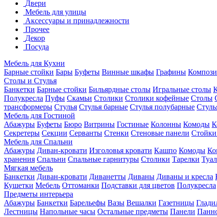
Двери
Мебель для улицы
Аксессуары и принадлежности
Прочее
Декор
Посуда
Мебель для Кухни
Барные стойки
Бары
Буфеты
Винные шкафы
Графины
Композ
Столы и Стулья
Банкетки
Барные стойки
Бильярдные столы
Игральные столы
Полукресла
Пуфы
Скамьи
Столики
Столики кофейные
Столы
трансформеры
Стулья
Стулья барные
Стулья полубарные
Стуль
Мебель для Гостиной
Абажуры
Буфеты
Бюро
Витрины
Гостиные
Колонны
Комоды
К
Секретеры
Секции
Серванты
Стенки
Стеновые панели
Стойки
Мебель для Спальни
Абажуры
Диван-кровати
Изголовья кровати
Кашпо
Комоды
Ко
хранения
Спальни
Спальные гарнитуры
Столики
Тарелки
Туал
Мягкая мебель
Банкетки
Диван-кровати
Диванетты
Диваны
Диваны и кресла
Кушетки
Мебель
Оттоманки
Подставки для цветов
Полукресла
Предметы интерьера
Абажуры
Банкетки
Барельефы
Вазы
Вешалки
Газетницы
Глади
Лестницы
Напольные часы
Остальные предметы
Панели
Панн