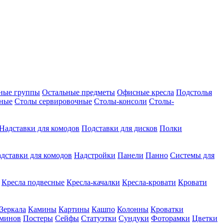
ные группы
Остальные предметы
Офисные кресла
Подстолья
дные
Столы сервировочные
Столы-консоли
Столы-
Надставки для комодов
Подставки для дисков
Полки
дставки для комодов
Надстройки
Панели
Панно
Системы для
Кресла подвесные
Кресла-качалки
Кресла-кровати
Кровати
Зеркала
Камины
Картины
Кашпо
Колонны
Кроватки
аминов
Постеры
Сейфы
Статуэтки
Сундуки
Фоторамки
Цветки