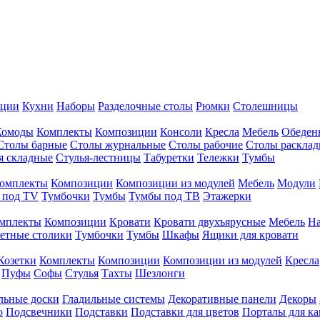
иции
Кухни
Наборы
Разделочные столы
Рюмки
Столешницы
Комоды
Комплекты
Композиции
Консоли
Кресла
Мебель
Обеден
Столы барные
Столы журнальные
Столы рабочие
Столы раскла
я складные
Стулья-лестницы
Табуретки
Тележки
Тумбы
омплекты
Композиции
Композиции из модулей
Мебель
Модули
 под TV
Тумбочки
Тумбы
Тумбы под ТВ
Этажерки
мплекты
Композиции
Кровати
Кровати двухъярусные
Мебель
На
етные столики
Тумбочки
Тумбы
Шкафы
Ящики для кровати
Козетки
Комплекты
Композиции
Композиции из модулей
Кресла
Пуфы
Софы
Стулья
Тахты
Шезлонги
льные доски
Гладильные системы
Декоративные панели
Декоры
о
Подсвечники
Подставки
Подставки для цветов
Порталы для к