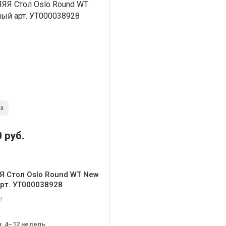
аз
 руб.
Я Стол Oslo Round WT New
рт. УТ000038928
2
з, 4–12 недель