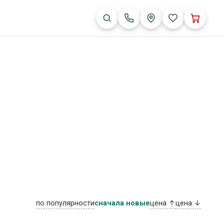
по популярности
сначала новые
цена ↑
цена ↓