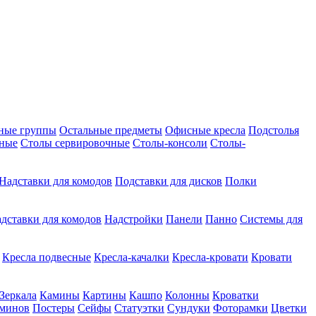
ные группы
Остальные предметы
Офисные кресла
Подстолья
дные
Столы сервировочные
Столы-консоли
Столы-
Надставки для комодов
Подставки для дисков
Полки
дставки для комодов
Надстройки
Панели
Панно
Системы для
Кресла подвесные
Кресла-качалки
Кресла-кровати
Кровати
Зеркала
Камины
Картины
Кашпо
Колонны
Кроватки
аминов
Постеры
Сейфы
Статуэтки
Сундуки
Фоторамки
Цветки