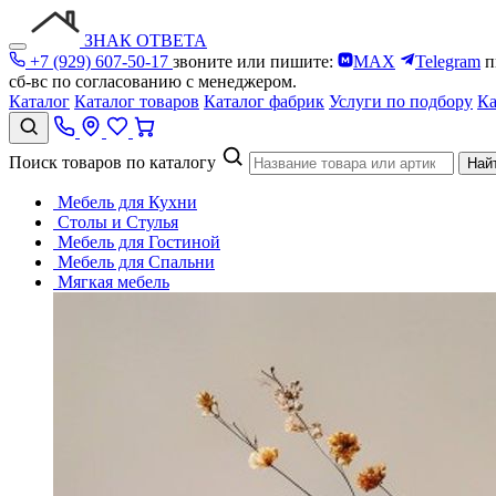
ЗНАК ОТВЕТА
+7 (929) 607-50-17
звоните или пишите:
MAX
Telegram
п
сб-вс по согласованию с менеджером.
Каталог
Каталог товаров
Каталог фабрик
Услуги по подбору
Ка
Поиск товаров по каталогу
Най
Мебель для Кухни
Столы и Стулья
Мебель для Гостиной
Мебель для Спальни
Мягкая мебель