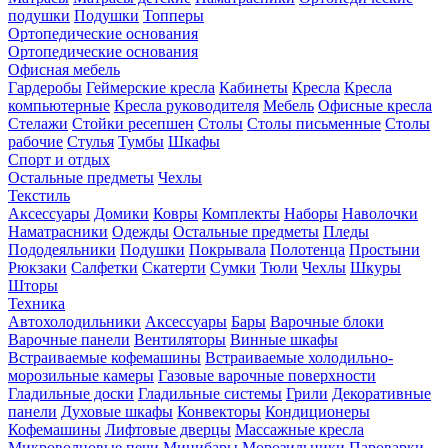
подушки
Подушки
Топперы
Ортопедические основания
Ортопедические основания
Офисная мебель
Гардеробы
Геймерские кресла
Кабинеты
Кресла
Кресла
компьютерные
Кресла руководителя
Мебель
Офисные кресла
Стелажи
Стойки ресепшен
Столы
Столы письменные
Столы
рабочие
Стулья
Тумбы
Шкафы
Спорт и отдых
Остальные предметы
Чехлы
Текстиль
Аксессуары
Домики
Ковры
Комплекты
Наборы
Наволочки
Наматрасники
Одежды
Остальные предметы
Пледы
Пододеяльники
Подушки
Покрывала
Полотенца
Простыни
Рюкзаки
Салфетки
Скатерти
Сумки
Тюли
Чехлы
Шкуры
Шторы
Техника
Автохолодильники
Аксессуары
Бары
Варочные блоки
Варочные панели
Вентиляторы
Винные шкафы
Встраиваемые кофемашины
Встраиваемые холодильно-
морозильные камеры
Газовые варочные поверхности
Гладильные доски
Гладильные системы
Грили
Декоративные
панели
Духовые шкафы
Конвекторы
Кондиционеры
Кофемашины
Лифтовые дверцы
Массажные кресла
Микроволновые печи
Минибары
Морозильники
Пароварки