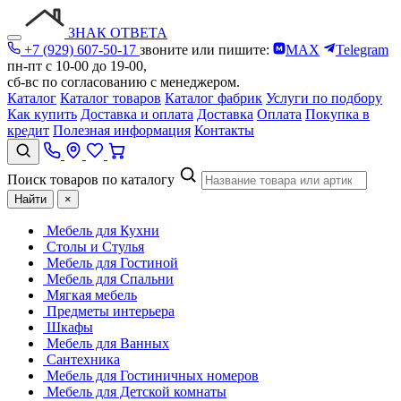
ЗНАК ОТВЕТА
+7 (929) 607-50-17
звоните или пишите:
MAX
Telegram
пн-пт с 10-00 до 19-00,
сб-вс по согласованию с менеджером.
Каталог
Каталог товаров
Каталог фабрик
Услуги по подбору
Как купить
Доставка и оплата
Доставка
Оплата
Покупка в
кредит
Полезная информация
Контакты
Поиск товаров по каталогу
Найти
×
Мебель для Кухни
Столы и Стулья
Мебель для Гостиной
Мебель для Спальни
Мягкая мебель
Предметы интерьера
Шкафы
Мебель для Ванных
Сантехника
Мебель для Гостиничных номеров
Мебель для Детской комнаты