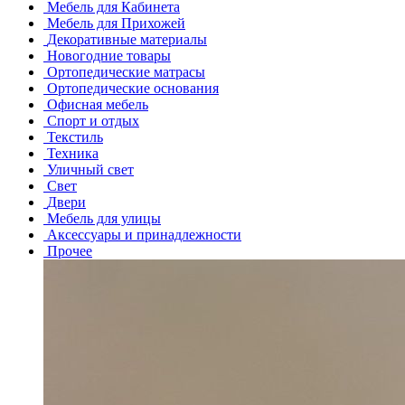
Мебель для Кабинета
Мебель для Прихожей
Декоративные материалы
Новогодние товары
Ортопедические матрасы
Ортопедические основания
Офисная мебель
Спорт и отдых
Текстиль
Техника
Уличный свет
Свет
Двери
Мебель для улицы
Аксессуары и принадлежности
Прочее