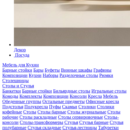
Декор
Посуда
Мебель для Кухни
Барные стойки
Бары
Буфеты
Винные шкафы
Графины
Композиции
Кухни
Наборы
Разделочные столы
Рюмки
Столешницы
Столы и Стулья
Банкетки
Барные стойки
Бильярдные столы
Игральные столы
Комоды
Комплекты
Композиции
Консоли
Кресла
Мебель
Обеденные группы
Остальные предметы
Офисные кресла
Подстолья
Полукресла
Пуфы
Скамьи
Столики
Столики
кофейные
Столы
Столы барные
Столы журнальные
Столы
рабочие
Столы раскладные
Столы сервировочные
Столы-
консоли
Столы-трансформеры
Стулья
Стулья барные
Стулья
полубарные
Стулья складные
Стулья-лестницы
Табуретки