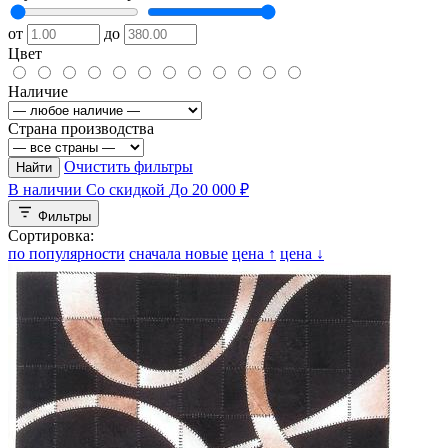
от
до
Цвет
Наличие
Страна производства
Очистить фильтры
Найти
В наличии
Со скидкой
До 20 000 ₽
Фильтры
Сортировка:
по популярности
сначала новые
цена ↑
цена ↓