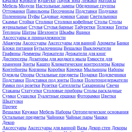
качалки
Кровати
Кушетки
Лаунж зона
Лежаки
Матрасы
Мебель
Модули
Настольные лампы
Обеденные группы
Оттоманки
Павильоны
Песочницы
Подставки
Подушки
Поленницы
Пуфы
Садовые домики
Сараи
Светильники
Скамьи
Стойки
Столики
Столики кофейные
Столы
Столы
журнальные
Стулья
Стулья барные
Табуретки
Тележки
Тенты
Теплицы
Шатры
Шезлонги
Шкафы
Ящики
Аксессуары и принадлежности
Абажуры
Аксессуары
Аксессуары для ванной
Ароматы
Банки
Блоки питания
Бутылочницы
Вешалки
Выключатели
Графины
Деммеры
Держатели
Держатели для книг
Диспенсеры
Дозаторы для жидкого мыла
Емкости для
хранения
Зонты
Кашпо
Климатические контроллеры
Ковры
Контейнеры
Корзины
Коробки
Крючки
Мыльницы
Наборы
Одежды
Опоры
Остальные предметы
Подарки
Подсвечники
Подставки
Подставки под зонты
Полки
Полотенцедержатели
Рамки под розетки
Розетки
Сателлиты
Сахарницы
Свечи
Стаканы
Статуэтки
Столовые приборы
Столы раскладные
Сумки
Сушилки
Туалетные ершики
Фоторамки
Цветки
Шкатулки
Прочее
Вешалки
Кружки
Мебель
Наборы
Ортопедические основания
Остальные предметы
Чайники
Чайные пары
Чашки
Декор
Аксессуары
Аксессуары для ванной
Вазы
Декор стен
Декоры