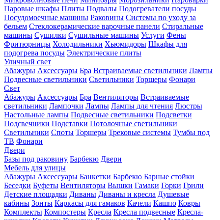
Паровые шкафы
Плиты
Подвалы
Подогреватели посуды
Посудомоечные машины
Раковины
Системы по уходу за
бельем
Стеклокерамические варочные панели
Стиральные
машины
Сушилки
Сушильные машины
Услуги
Фены
Фритюрницы
Холодильники
Хьюмидоры
Шкафы для
подогрева посуды
Электрические плиты
Уличный свет
Абажуры
Аксессуары
Бра
Встраиваемые светильники
Лампы
Подвесные светильники
Светильники
Торшеры
Фонари
Свет
Абажуры
Аксессуары
Бра
Вентиляторы
Встраиваемые
светильники
Лампочки
Лампы
Лампы для чтения
Люстры
Настольные лампы
Подвесные светильники
Подсветки
Подсвечники
Подставки
Потолочные светильники
Светильники
Споты
Торшеры
Трековые системы
Тумбы под
ТВ
Фонари
Двери
Базы под раковину
Барбекю
Двери
Мебель для улицы
Абажуры
Аксессуары
Банкетки
Барбекю
Барные стойки
Беседки
Буфеты
Вентиляторы
Вышки
Гамаки
Горки
Грили
Детские площадки
Диваны
Диваны и кресла
Душевые
кабины
Зонты
Каркасы для гамаков
Качели
Кашпо
Ковры
Комплекты
Компостеры
Кресла
Кресла подвесные
Кресла-