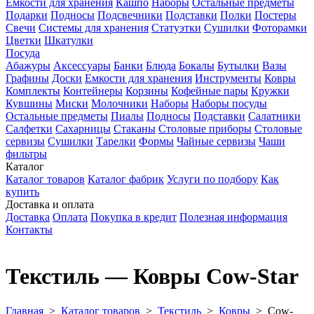
Емкости для хранения
Кашпо
Наборы
Остальные предметы
Подарки
Подносы
Подсвечники
Подставки
Полки
Постеры
Свечи
Системы для хранения
Статуэтки
Сушилки
Фоторамки
Цветки
Шкатулки
Посуда
Абажуры
Аксессуары
Банки
Блюда
Бокалы
Бутылки
Вазы
Графины
Доски
Емкости для хранения
Инструменты
Ковры
Комплекты
Контейнеры
Корзины
Кофейные пары
Кружки
Кувшины
Миски
Молочники
Наборы
Наборы посуды
Остальные предметы
Пиалы
Подносы
Подставки
Салатники
Салфетки
Сахарницы
Стаканы
Столовые приборы
Столовые
сервизы
Сушилки
Тарелки
Формы
Чайные сервизы
Чаши
фильтры
Каталог
Каталог товаров
Каталог фабрик
Услуги по подбору
Как
купить
Доставка и оплата
Доставка
Оплата
Покупка в кредит
Полезная информация
Контакты
Текстиль — Ковры Cow-Star
Главная
>
Каталог товаров
>
Текстиль
>
Ковры
>
Cow-