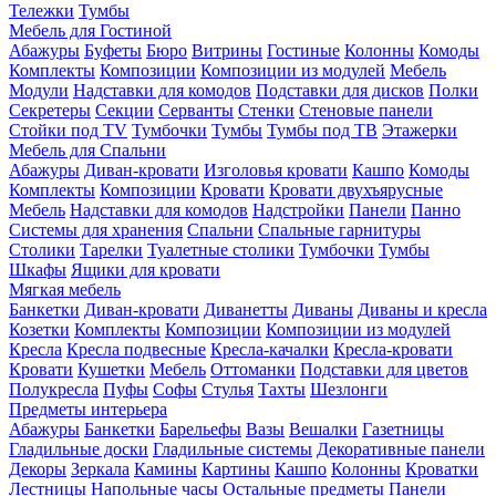
Тележки
Тумбы
Мебель для Гостиной
Абажуры
Буфеты
Бюро
Витрины
Гостиные
Колонны
Комоды
Комплекты
Композиции
Композиции из модулей
Мебель
Модули
Надставки для комодов
Подставки для дисков
Полки
Секретеры
Секции
Серванты
Стенки
Стеновые панели
Стойки под TV
Тумбочки
Тумбы
Тумбы под ТВ
Этажерки
Мебель для Спальни
Абажуры
Диван-кровати
Изголовья кровати
Кашпо
Комоды
Комплекты
Композиции
Кровати
Кровати двухъярусные
Мебель
Надставки для комодов
Надстройки
Панели
Панно
Системы для хранения
Спальни
Спальные гарнитуры
Столики
Тарелки
Туалетные столики
Тумбочки
Тумбы
Шкафы
Ящики для кровати
Мягкая мебель
Банкетки
Диван-кровати
Диванетты
Диваны
Диваны и кресла
Козетки
Комплекты
Композиции
Композиции из модулей
Кресла
Кресла подвесные
Кресла-качалки
Кресла-кровати
Кровати
Кушетки
Мебель
Оттоманки
Подставки для цветов
Полукресла
Пуфы
Софы
Стулья
Тахты
Шезлонги
Предметы интерьера
Абажуры
Банкетки
Барельефы
Вазы
Вешалки
Газетницы
Гладильные доски
Гладильные системы
Декоративные панели
Декоры
Зеркала
Камины
Картины
Кашпо
Колонны
Кроватки
Лестницы
Напольные часы
Остальные предметы
Панели