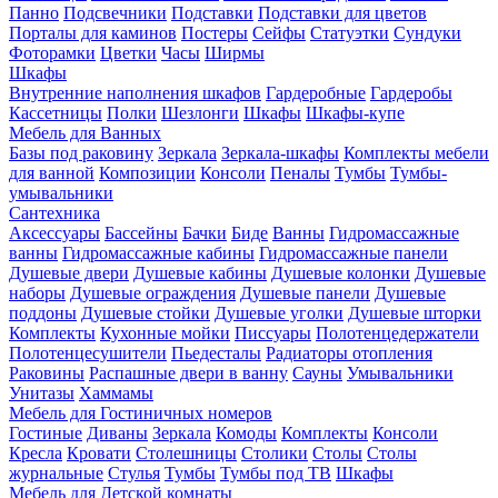
Панно
Подсвечники
Подставки
Подставки для цветов
Порталы для каминов
Постеры
Сейфы
Статуэтки
Сундуки
Фоторамки
Цветки
Часы
Ширмы
Шкафы
Внутренние наполнения шкафов
Гардеробные
Гардеробы
Кассетницы
Полки
Шезлонги
Шкафы
Шкафы-купе
Мебель для Ванных
Базы под раковину
Зеркала
Зеркала-шкафы
Комплекты мебели
для ванной
Композиции
Консоли
Пеналы
Тумбы
Тумбы-
умывальники
Сантехника
Аксессуары
Бассейны
Бачки
Биде
Ванны
Гидромассажные
ванны
Гидромассажные кабины
Гидромассажные панели
Душевые двери
Душевые кабины
Душевые колонки
Душевые
наборы
Душевые ограждения
Душевые панели
Душевые
поддоны
Душевые стойки
Душевые уголки
Душевые шторки
Комплекты
Кухонные мойки
Писсуары
Полотенцедержатели
Полотенцесушители
Пьедесталы
Радиаторы отопления
Раковины
Распашные двери в ванну
Сауны
Умывальники
Унитазы
Хаммамы
Мебель для Гостиничных номеров
Гостиные
Диваны
Зеркала
Комоды
Комплекты
Консоли
Кресла
Кровати
Столешницы
Столики
Столы
Столы
журнальные
Стулья
Тумбы
Тумбы под ТВ
Шкафы
Мебель для Детской комнаты