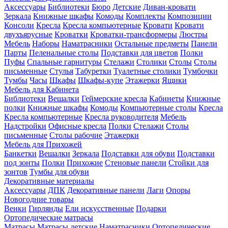
Аксессуары
Библиотеки
Бюро
Детские
Диван-кровати
Зеркала
Книжные шкафы
Комоды
Комплекты
Композиции
Консоли
Кресла
Кресла компьютерные
Кровати
Кровати
двухъярусные
Кроватки
Кроватки-трансформеры
Люстры
Мебель
Наборы
Наматрасники
Остальные предметы
Панели
Парты
Пеленальные столы
Подставки для цветов
Полки
Пуфы
Спальные гарнитуры
Стелажи
Столики
Столы
Столы
письменные
Стулья
Табуретки
Туалетные столики
Тумбочки
Тумбы
Часы
Шкафы
Шкафы-купе
Этажерки
Ящики
Мебель для Кабинета
Библиотеки
Вешалки
Геймерские кресла
Кабинеты
Книжные
полки
Книжные шкафы
Комоды
Компьютерные столы
Кресла
Кресла компьютерные
Кресла руководителя
Мебель
Надстройки
Офисные кресла
Полки
Стелажи
Столы
письменные
Столы рабочие
Этажерки
Мебель для Прихожей
Банкетки
Вешалки
Зеркала
Подставки для обуви
Подставки
под зонты
Полки
Прихожие
Стеновые панели
Стойки для
зонтов
Тумбы для обуви
Декоративные материалы
Аксессуары
ДПК
Декоративные панели
Лаги
Опоры
Новогодние товары
Венки
Гирлянды
Ели искусственные
Подарки
Ортопедические матрасы
Матрасы
Матрасы детские
Наматрасники
Ортопедические