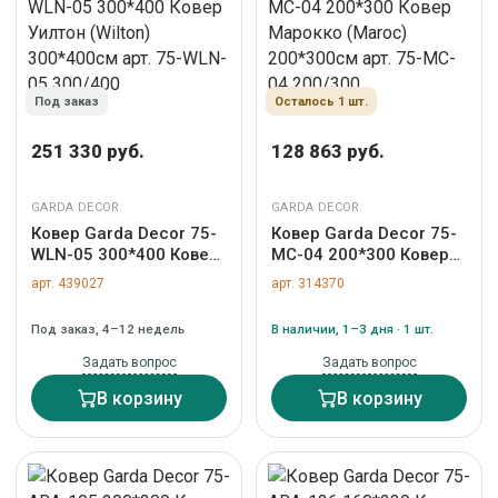
Под заказ
Осталось 1 шт.
251 330 руб.
128 863 руб.
GARDA DECOR
GARDA DECOR
Ковер Garda Decor 75-
Ковер Garda Decor 75-
WLN-05 300*400 Ковер
MC-04 200*300 Ковер
Уилтон (Wilton)
Марокко (Maroc)
арт. 439027
арт. 314370
300*400см арт. 75-
200*300см арт. 75-MC-
WLN-05 300/400
04 200/300
Под заказ, 4–12 недель
В наличии, 1–3 дня · 1 шт.
Задать вопрос
Задать вопрос
В корзину
В корзину