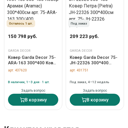
Осталось 1 шт.
Под заказ
150 798 руб.
209 223 руб.
GARDA DECOR
GARDA DECOR
Ковер Garda Decor 75-
Ковер Garda Decor 75-
ARA-163 300*400 Ковер
JH-22326 300*400
Арамак (Aramac)
Ковер Петра (Pietra)
арт. 437620
арт. 431751
300*400см арт. 75-
JH-22326 300*400см
ARA-163 300/400
арт. 75-JH-22326
В наличии, 1–3 дня · 1 шт.
Под заказ, 4–12 недель
300/400
Задать вопрос
Задать вопрос
В корзину
В корзину