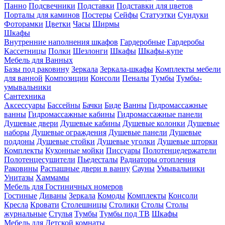
Панно
Подсвечники
Подставки
Подставки для цветов
Порталы для каминов
Постеры
Сейфы
Статуэтки
Сундуки
Фоторамки
Цветки
Часы
Ширмы
Шкафы
Внутренние наполнения шкафов
Гардеробные
Гардеробы
Кассетницы
Полки
Шезлонги
Шкафы
Шкафы-купе
Мебель для Ванных
Базы под раковину
Зеркала
Зеркала-шкафы
Комплекты мебели
для ванной
Композиции
Консоли
Пеналы
Тумбы
Тумбы-
умывальники
Сантехника
Аксессуары
Бассейны
Бачки
Биде
Ванны
Гидромассажные
ванны
Гидромассажные кабины
Гидромассажные панели
Душевые двери
Душевые кабины
Душевые колонки
Душевые
наборы
Душевые ограждения
Душевые панели
Душевые
поддоны
Душевые стойки
Душевые уголки
Душевые шторки
Комплекты
Кухонные мойки
Писсуары
Полотенцедержатели
Полотенцесушители
Пьедесталы
Радиаторы отопления
Раковины
Распашные двери в ванну
Сауны
Умывальники
Унитазы
Хаммамы
Мебель для Гостиничных номеров
Гостиные
Диваны
Зеркала
Комоды
Комплекты
Консоли
Кресла
Кровати
Столешницы
Столики
Столы
Столы
журнальные
Стулья
Тумбы
Тумбы под ТВ
Шкафы
Мебель для Детской комнаты