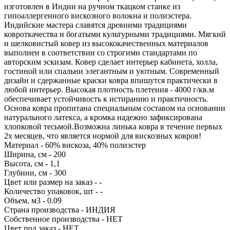
изготовлен в Индии на ручном ткацком станке из
гипоаллергенного вискозного волокна и полиэстера.
Индийские мастера славятся древними традициями
ковроткачества и богатыми культурными традициями. Мягкий
и шелковистый ковер из высококачественных материалов
выполнен в соответствии со строгими стандартами по
авторским эскизам. Ковер сделает интерьер кабинета, холла,
гостиной или спальни элегантным и уютным. Современный
дизайн и сдержанные краски ковра впишутся практически в
любой интерьер. Высокая плотность плетения - 4000 г/кв.м
обеспечивает устойчивость к истиранию и практичность.
Основа ковра пропитана специальным составом на основании
натурального латекса, а кромка надежно зафиксирована
хлопковой тесьмой.Возможна линька ковра в течение первых
2х месяцев, что является нормой для вискозных ковров!
Материал - 60% вискоза, 40% полиэстер
Ширина, см - 200
Высота, см - 1,1
Глубини, см - 300
Цвет или размер на заказ - -
Количество упаковок, шт - -
Объем, м3 - 0.09
Страна производства - ИНДИЯ
Собственное производства - НЕТ
Цвет под заказ - НЕТ