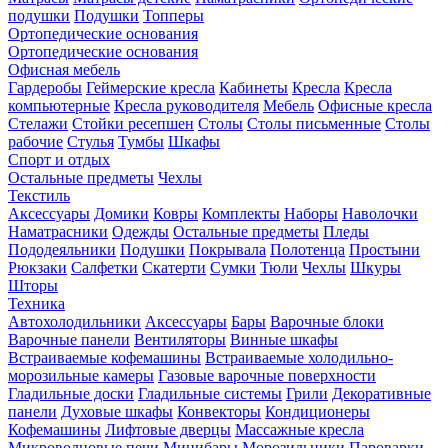
подушки
Подушки
Топперы
Ортопедические основания
Ортопедические основания
Офисная мебель
Гардеробы
Геймерские кресла
Кабинеты
Кресла
Кресла
компьютерные
Кресла руководителя
Мебель
Офисные кресла
Стелажи
Стойки ресепшен
Столы
Столы письменные
Столы
рабочие
Стулья
Тумбы
Шкафы
Спорт и отдых
Остальные предметы
Чехлы
Текстиль
Аксессуары
Домики
Ковры
Комплекты
Наборы
Наволочки
Наматрасники
Одежды
Остальные предметы
Пледы
Пододеяльники
Подушки
Покрывала
Полотенца
Простыни
Рюкзаки
Салфетки
Скатерти
Сумки
Тюли
Чехлы
Шкуры
Шторы
Техника
Автохолодильники
Аксессуары
Бары
Варочные блоки
Варочные панели
Вентиляторы
Винные шкафы
Встраиваемые кофемашины
Встраиваемые холодильно-
морозильные камеры
Газовые варочные поверхности
Гладильные доски
Гладильные системы
Грили
Декоративные
панели
Духовые шкафы
Конвекторы
Кондиционеры
Кофемашины
Лифтовые дверцы
Массажные кресла
Микроволновые печи
Минибары
Морозильники
Пароварки