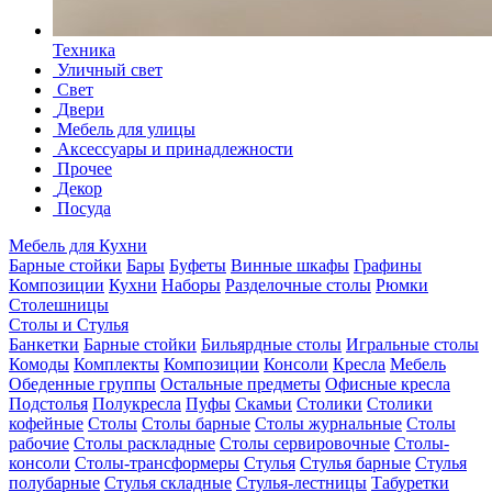
Техника
Уличный свет
Свет
Двери
Мебель для улицы
Аксессуары и принадлежности
Прочее
Декор
Посуда
Мебель для Кухни
Барные стойки
Бары
Буфеты
Винные шкафы
Графины
Композиции
Кухни
Наборы
Разделочные столы
Рюмки
Столешницы
Столы и Стулья
Банкетки
Барные стойки
Бильярдные столы
Игральные столы
Комоды
Комплекты
Композиции
Консоли
Кресла
Мебель
Обеденные группы
Остальные предметы
Офисные кресла
Подстолья
Полукресла
Пуфы
Скамьи
Столики
Столики
кофейные
Столы
Столы барные
Столы журнальные
Столы
рабочие
Столы раскладные
Столы сервировочные
Столы-
консоли
Столы-трансформеры
Стулья
Стулья барные
Стулья
полубарные
Стулья складные
Стулья-лестницы
Табуретки