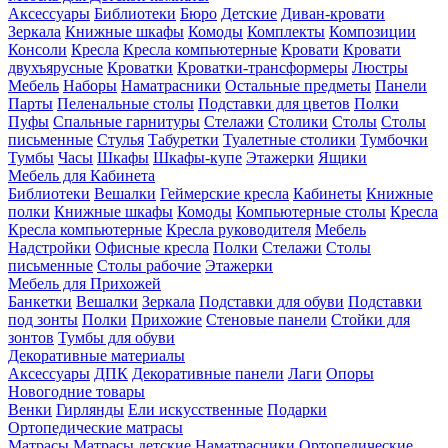
Аксессуары
Библиотеки
Бюро
Детские
Диван-кровати
Зеркала
Книжные шкафы
Комоды
Комплекты
Композиции
Консоли
Кресла
Кресла компьютерные
Кровати
Кровати
двухъярусные
Кроватки
Кроватки-трансформеры
Люстры
Мебель
Наборы
Наматрасники
Остальные предметы
Панели
Парты
Пеленальные столы
Подставки для цветов
Полки
Пуфы
Спальные гарнитуры
Стелажи
Столики
Столы
Столы
письменные
Стулья
Табуретки
Туалетные столики
Тумбочки
Тумбы
Часы
Шкафы
Шкафы-купе
Этажерки
Ящики
Мебель для Кабинета
Библиотеки
Вешалки
Геймерские кресла
Кабинеты
Книжные
полки
Книжные шкафы
Комоды
Компьютерные столы
Кресла
Кресла компьютерные
Кресла руководителя
Мебель
Надстройки
Офисные кресла
Полки
Стелажи
Столы
письменные
Столы рабочие
Этажерки
Мебель для Прихожей
Банкетки
Вешалки
Зеркала
Подставки для обуви
Подставки
под зонты
Полки
Прихожие
Стеновые панели
Стойки для
зонтов
Тумбы для обуви
Декоративные материалы
Аксессуары
ДПК
Декоративные панели
Лаги
Опоры
Новогодние товары
Венки
Гирлянды
Ели искусственные
Подарки
Ортопедические матрасы
Матрасы
Матрасы детские
Наматрасники
Ортопедические