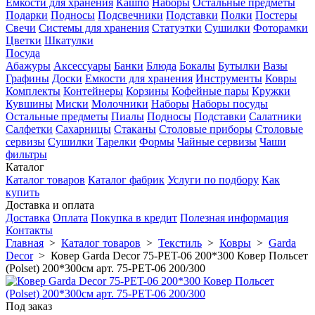
Емкости для хранения
Кашпо
Наборы
Остальные предметы
Подарки
Подносы
Подсвечники
Подставки
Полки
Постеры
Свечи
Системы для хранения
Статуэтки
Сушилки
Фоторамки
Цветки
Шкатулки
Посуда
Абажуры
Аксессуары
Банки
Блюда
Бокалы
Бутылки
Вазы
Графины
Доски
Емкости для хранения
Инструменты
Ковры
Комплекты
Контейнеры
Корзины
Кофейные пары
Кружки
Кувшины
Миски
Молочники
Наборы
Наборы посуды
Остальные предметы
Пиалы
Подносы
Подставки
Салатники
Салфетки
Сахарницы
Стаканы
Столовые приборы
Столовые
сервизы
Сушилки
Тарелки
Формы
Чайные сервизы
Чаши
фильтры
Каталог
Каталог товаров
Каталог фабрик
Услуги по подбору
Как
купить
Доставка и оплата
Доставка
Оплата
Покупка в кредит
Полезная информация
Контакты
Главная
>
Каталог товаров
>
Текстиль
>
Ковры
>
Garda
Decor
>
Ковер Garda Decor 75-PET-06 200*300 Ковер Польсет
(Polset) 200*300см арт. 75-PET-06 200/300
Под заказ