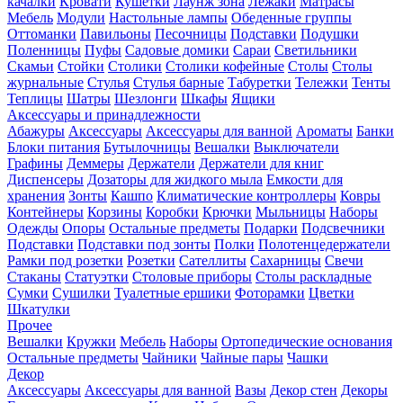
качалки
Кровати
Кушетки
Лаунж зона
Лежаки
Матрасы
Мебель
Модули
Настольные лампы
Обеденные группы
Оттоманки
Павильоны
Песочницы
Подставки
Подушки
Поленницы
Пуфы
Садовые домики
Сараи
Светильники
Скамьи
Стойки
Столики
Столики кофейные
Столы
Столы
журнальные
Стулья
Стулья барные
Табуретки
Тележки
Тенты
Теплицы
Шатры
Шезлонги
Шкафы
Ящики
Аксессуары и принадлежности
Абажуры
Аксессуары
Аксессуары для ванной
Ароматы
Банки
Блоки питания
Бутылочницы
Вешалки
Выключатели
Графины
Деммеры
Держатели
Держатели для книг
Диспенсеры
Дозаторы для жидкого мыла
Емкости для
хранения
Зонты
Кашпо
Климатические контроллеры
Ковры
Контейнеры
Корзины
Коробки
Крючки
Мыльницы
Наборы
Одежды
Опоры
Остальные предметы
Подарки
Подсвечники
Подставки
Подставки под зонты
Полки
Полотенцедержатели
Рамки под розетки
Розетки
Сателлиты
Сахарницы
Свечи
Стаканы
Статуэтки
Столовые приборы
Столы раскладные
Сумки
Сушилки
Туалетные ершики
Фоторамки
Цветки
Шкатулки
Прочее
Вешалки
Кружки
Мебель
Наборы
Ортопедические основания
Остальные предметы
Чайники
Чайные пары
Чашки
Декор
Аксессуары
Аксессуары для ванной
Вазы
Декор стен
Декоры