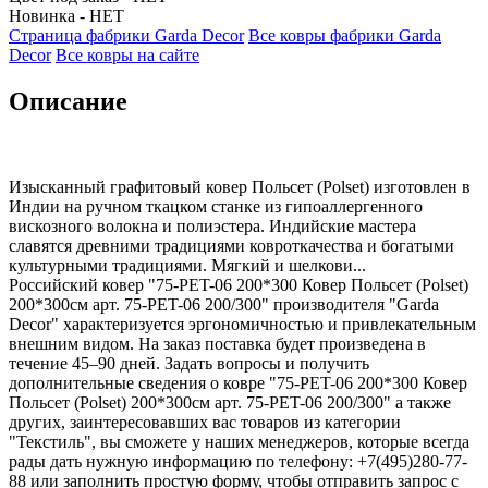
Новинка - НЕТ
Страница фабрики Garda Decor
Все ковры фабрики Garda
Decor
Все ковры на сайте
Описание
Изысканный графитовый ковер Польсет (Polset) изготовлен в
Индии на ручном ткацком станке из гипоаллергенного
вискозного волокна и полиэстера. Индийские мастера
славятся древними традициями ковроткачества и богатыми
культурными традициями. Мягкий и шелкови...
Российский ковер "75-PET-06 200*300 Ковер Польсет (Polset)
200*300см арт. 75-PET-06 200/300" производителя "Garda
Decor" характеризуется эргономичностью и привлекательным
внешним видом. На заказ поставка будет произведена в
течение 45–90 дней. Задать вопросы и получить
дополнительные сведения о ковре "75-PET-06 200*300 Ковер
Польсет (Polset) 200*300см арт. 75-PET-06 200/300" а также
других, заинтересовавших вас товаров из категории
"Текстиль", вы сможете у наших менеджеров, которые всегда
рады дать нужную информацию по телефону: +7(495)280-77-
88 или заполнить простую форму, чтобы отправить запрос с