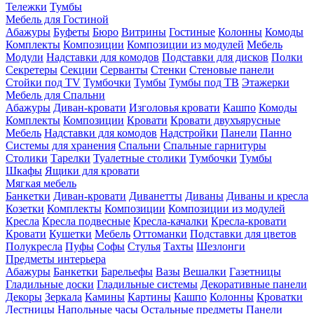
Тележки
Тумбы
Мебель для Гостиной
Абажуры
Буфеты
Бюро
Витрины
Гостиные
Колонны
Комоды
Комплекты
Композиции
Композиции из модулей
Мебель
Модули
Надставки для комодов
Подставки для дисков
Полки
Секретеры
Секции
Серванты
Стенки
Стеновые панели
Стойки под TV
Тумбочки
Тумбы
Тумбы под ТВ
Этажерки
Мебель для Спальни
Абажуры
Диван-кровати
Изголовья кровати
Кашпо
Комоды
Комплекты
Композиции
Кровати
Кровати двухъярусные
Мебель
Надставки для комодов
Надстройки
Панели
Панно
Системы для хранения
Спальни
Спальные гарнитуры
Столики
Тарелки
Туалетные столики
Тумбочки
Тумбы
Шкафы
Ящики для кровати
Мягкая мебель
Банкетки
Диван-кровати
Диванетты
Диваны
Диваны и кресла
Козетки
Комплекты
Композиции
Композиции из модулей
Кресла
Кресла подвесные
Кресла-качалки
Кресла-кровати
Кровати
Кушетки
Мебель
Оттоманки
Подставки для цветов
Полукресла
Пуфы
Софы
Стулья
Тахты
Шезлонги
Предметы интерьера
Абажуры
Банкетки
Барельефы
Вазы
Вешалки
Газетницы
Гладильные доски
Гладильные системы
Декоративные панели
Декоры
Зеркала
Камины
Картины
Кашпо
Колонны
Кроватки
Лестницы
Напольные часы
Остальные предметы
Панели