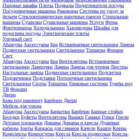
Паровые шкафы
Плиты
Подвалы
Подогреватели посуды
Посудомоечные машины
Раковины
Системы по уходу за
бельем
Стеклокерамические варочные панели
Стиральные
машины
Сушилки
Сушильные машины
Услуги
Фены
Фритюрницы
Холодильники
Хьюмидоры
Шкафы для
подогрева посуды
Электрические плиты
Уличный свет
Абажуры
Аксессуары
Бра
Встраиваемые светильники
Лампы
Подвесные светильники
Светильники
Торшеры
Фонари
Свет
Абажуры
Аксессуары
Бра
Вентиляторы
Встраиваемые
светильники
Лампочки
Лампы
Лампы для чтения
Люстры
Настольные лампы
Подвесные светильники
Подсветки
Подсвечники
Подставки
Потолочные светильники
Светильники
Споты
Торшеры
Трековые системы
Тумбы под
ТВ
Фонари
Двери
Базы под раковину
Барбекю
Двери
Мебель для улицы
Абажуры
Аксессуары
Банкетки
Барбекю
Барные стойки
Беседки
Буфеты
Вентиляторы
Вышки
Гамаки
Горки
Грили
Детские площадки
Диваны
Диваны и кресла
Душевые
кабины
Зонты
Каркасы для гамаков
Качели
Кашпо
Ковры
Комплекты
Компостеры
Кресла
Кресла подвесные
Кресла-