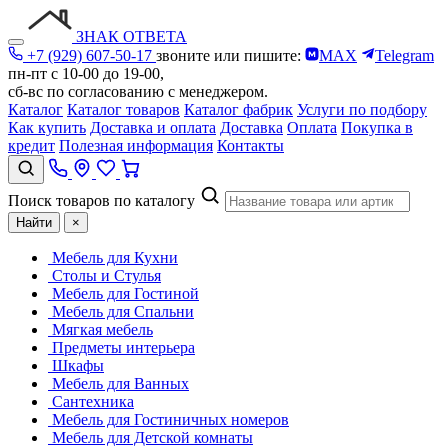
ЗНАК ОТВЕТА
+7 (929) 607-50-17
звоните или пишите:
MAX
Telegram
пн-пт с 10-00 до 19-00,
сб-вс по согласованию с менеджером.
Каталог
Каталог товаров
Каталог фабрик
Услуги по подбору
Как купить
Доставка и оплата
Доставка
Оплата
Покупка в
кредит
Полезная информация
Контакты
Поиск товаров по каталогу
Найти
×
Мебель для Кухни
Столы и Стулья
Мебель для Гостиной
Мебель для Спальни
Мягкая мебель
Предметы интерьера
Шкафы
Мебель для Ванных
Сантехника
Мебель для Гостиничных номеров
Мебель для Детской комнаты