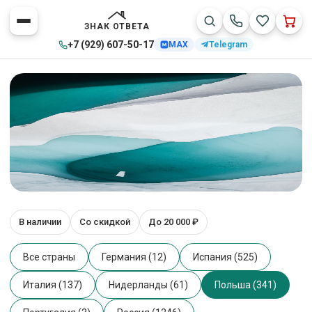
ЗНАК ОТВЕТА
+7 (929) 607-50-17
MAX
Telegram
Текстиль производства Польши
В наличии
Со скидкой
До 20 000 ₽
Главная
>
Каталог товаров
>
Текстиль
>
Польша
340 товаров
Все страны
Германия (12)
Испания (525)
Италия (137)
Нидерланды (61)
Польша (341)