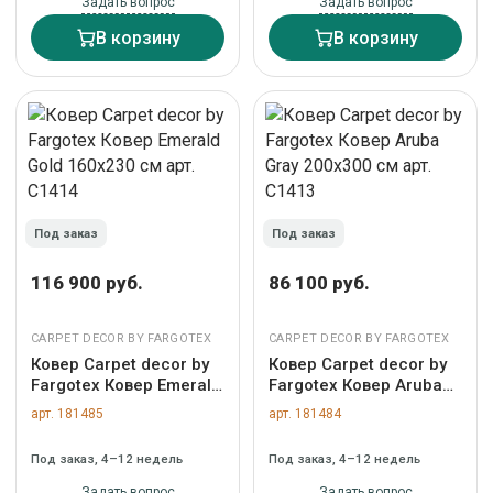
Задать вопрос
Задать вопрос
В корзину
В корзину
Под заказ
Под заказ
116 900 руб.
86 100 руб.
CARPET DECOR BY FARGOTEX
CARPET DECOR BY FARGOTEX
Ковер Carpet decor by
Ковер Carpet decor by
Fargotex Ковер Emerald
Fargotex Ковер Aruba
Gold 160х230 см арт.
Gray 200х300 см арт.
арт. 181485
арт. 181484
C1414
C1413
Под заказ, 4–12 недель
Под заказ, 4–12 недель
Задать вопрос
Задать вопрос