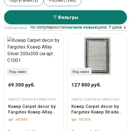
Португалия (3)
Россия (1246)
Фильтры
по популярности
сначала новые
цена ↑
цена ↓
Сортировка:
Под заказ
Под заказ
69 300 руб.
127 800 руб.
CARPET DECOR BY FARGOTEX
CARPET DECOR BY FARGOTEX
Ковер Carpet decor by
Ковер Carpet decor by
Fargotex Ковер Altay
Fargotex Ковер Strada
Silver 200х300 см арт.
Gray 200х300 см арт.
арт. 347684
арт. 181506
C1001
C1431