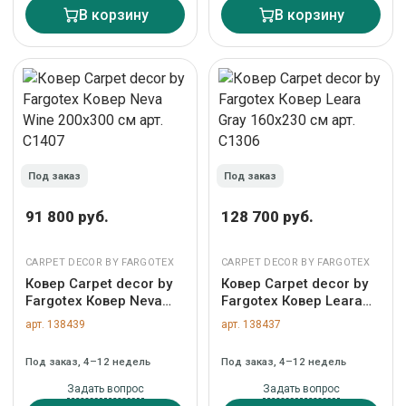
В корзину
В корзину
Под заказ
Под заказ
91 800 руб.
128 700 руб.
CARPET DECOR BY FARGOTEX
CARPET DECOR BY FARGOTEX
Ковер Carpet decor by
Ковер Carpet decor by
Fargotex Ковер Neva
Fargotex Ковер Leara
Wine 200х300 см арт.
Gray 160х230 см арт.
арт. 138439
арт. 138437
C1407
C1306
Под заказ, 4–12 недель
Под заказ, 4–12 недель
Задать вопрос
Задать вопрос