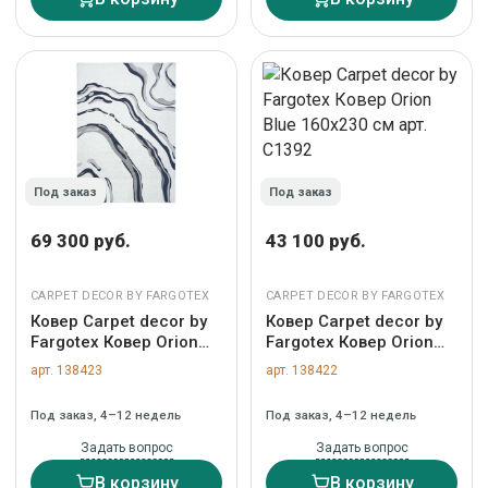
Под заказ
Под заказ
69 300 руб.
43 100 руб.
CARPET DECOR BY FARGOTEX
CARPET DECOR BY FARGOTEX
Ковер Carpet decor by
Ковер Carpet decor by
Fargotex Ковер Orion
Fargotex Ковер Orion
Blue 200х300 см арт.
Blue 160х230 см арт.
арт. 138423
арт. 138422
C1393
C1392
Под заказ, 4–12 недель
Под заказ, 4–12 недель
Задать вопрос
Задать вопрос
В корзину
В корзину