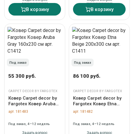
В корзину
В корзину
Под заказ
Под заказ
55 300 руб.
86 100 руб.
CARPET DECOR BY FARGOTEX
CARPET DECOR BY FARGOTEX
Ковер Carpet decor by
Ковер Carpet decor by
Fargotex Ковер Aruba
Fargotex Ковер Etna
Gray 160х230 см арт.
Beige 200х300 см арт.
арт. 181483
арт. 181482
C1412
C1411
Под заказ, 4–12 недель
Под заказ, 4–12 недель
Задать вопрос
Задать вопрос