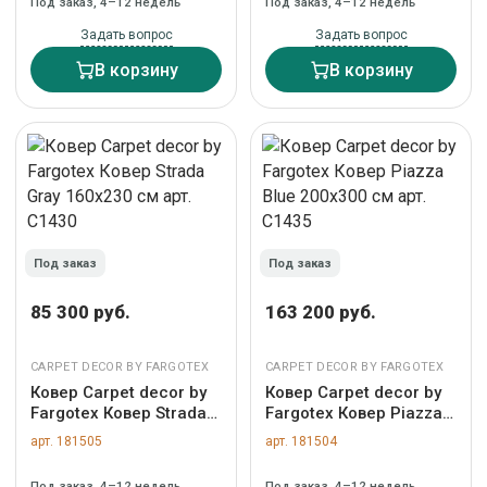
Под заказ, 4–12 недель
Под заказ, 4–12 недель
Задать вопрос
Задать вопрос
В корзину
В корзину
Под заказ
Под заказ
85 300 руб.
163 200 руб.
CARPET DECOR BY FARGOTEX
CARPET DECOR BY FARGOTEX
Ковер Carpet decor by
Ковер Carpet decor by
Fargotex Ковер Strada
Fargotex Ковер Piazza
Gray 160х230 см арт.
Blue 200х300 см арт.
арт. 181505
арт. 181504
C1430
C1435
Под заказ, 4–12 недель
Под заказ, 4–12 недель