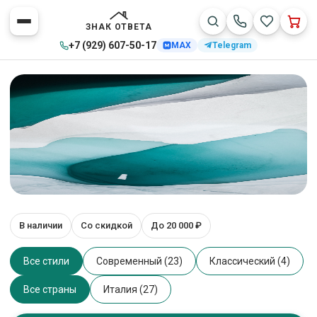
ЗНАК ОТВЕТА
+7 (929) 607-50-17
MAX
Telegram
Мебель YeY
В наличии
Со скидкой
До 20 000 ₽
Главная
>
Каталог товаров
>
YeY
27 товаров
Все стили
Современный (23)
Классический (4)
Все страны
Италия (27)