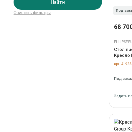
Найти
Под зак
Очистить фильтры
68 700
ELLIPSEF
Стол пи
Кресло E
антиван
арт. 41928
EB0160
Под зака
Задать в