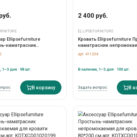
руб.
2 400 руб.
URNITURE
ELLIPSEFURNITURE
р Ellipsefurniture
Кровать Ellipsefurniture 
нь-наматрасник
наматрасник непромока
каемая для кроватки Elit,
кроватки KIDI Soft от 0 до
5
арт. 411204
69*138 см арт.
размер 63*133 см арт.
7800143
TX02227800142
 1–3 дня · 98 шт.
В наличии, 1–3 дня · 100 шт.
опрос
В корзину
Задать вопрос
В к