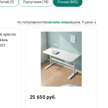
Китай (9)
Португалия (18)
Россия (845)
по популярности
сначала новые
цена ↑
цена ↓
25 650 руб.