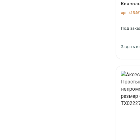
Консоль
(натура
арт. 41546
арт. BS
Под зака
Задать в