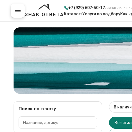
+7 (929) 607-50-17
звоните или пи
Каталог
Услуги по подбору
Как к
ЗНАК ОТВЕТА
Мебель для Детской
В наличи
Поиск по тексту
Главная
>
Каталог 
Все стил