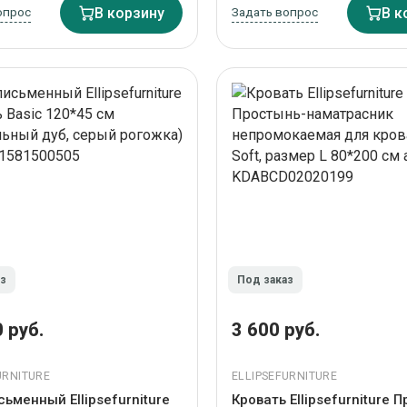
опрос
В корзину
Задать вопрос
В к
аз
Под заказ
 руб.
3 600 руб.
URNITURE
ELLIPSEFURNITURE
сьменный Ellipsefurniture
Кровать Ellipsefurniture 