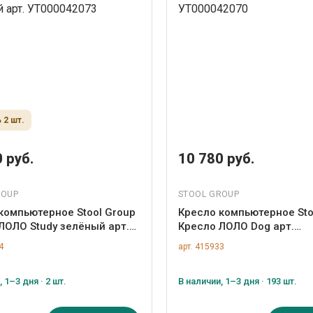
 2 шт.
 руб.
10 780 руб.
ROUP
STOOL GROUP
компьютерное Stool Group
Кресло компьютерное Sto
ЛОЛО Study зелёный арт.
Кресло ЛОЛО Dog арт.
42073
УТ000042070
4
арт. 415933
 1–3 дня · 2 шт.
В наличии, 1–3 дня · 193 шт.