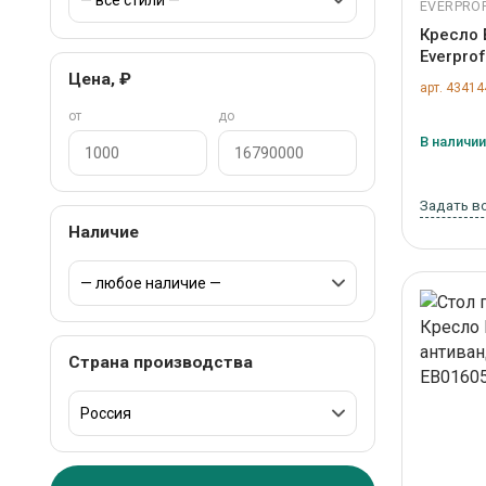
EVERPRO
Кресло 
Everprof
арт. ZN
Цена, ₽
арт. 43414
от
до
В наличии,
Задать в
Наличие
Страна производства