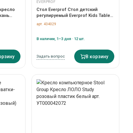
EVERPROF
 кресло
Стол Everprof Стол детский
Ткань
регулируемый Everprof Kids Table
4101
(Кидс Тейбл) 1 Белый арт. ZN-
арт. 434029
434029
В наличии, 1–3 дня · 12 шт.
орзину
Задать вопрос
В корзину