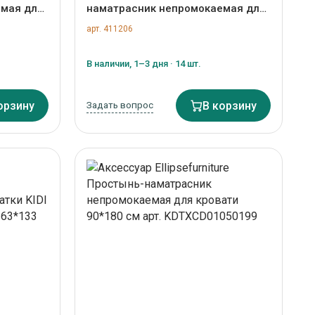
емая для
наматрасник непромокаемая для
 L 80*200
кровати KIDI Soft от 3 до 7 лет арт.
арт. 411206
KDABCD02020199
В наличии, 1–3 дня · 14 шт.
орзину
Задать вопрос
В корзину