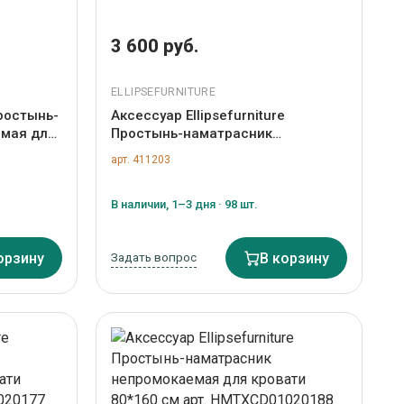
3 600 руб.
ELLIPSEFURNITURE
Простынь-
Аксессуар Ellipsefurniture
емая для
Простынь-наматрасник
 4 лет,
непромокаемая для кровати
арт. 411203
90*180 см арт. KDTXCD01050199
В наличии, 1–3 дня · 98 шт.
орзину
Задать вопрос
В корзину