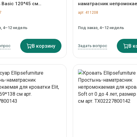
 Basic 120*45 см
наматрасник непромока
льный дуб, серый рогожка)
кровати KIDI Soft, размер
7
арт. 411208
01581500505
см арт. KDABCD02020199
з, 4–12 недель
Под заказ, 4–12 недель
опрос
В корзину
Задать вопрос
В к