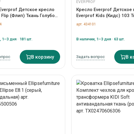
F
EVERPROF
Everprof Детское кресло
Кресло Everprof Детское
 Flip (Флип) Ткань Голубой
Everprof Kids (Кидс) 103 
-434144
Темно-серый арт. ZN-43
4
арт. 434101
 1–3 дня · 181 шт.
В наличии, 1–3 дня · 63 шт.
опрос
В корзину
Задать вопрос
В к