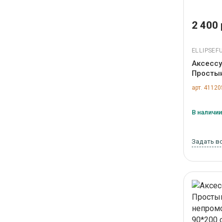
2 400 
ELLIPSEF
Аксессуа
Просты
непромо
арт. 41120
размер 
TX0222
В наличии,
Задать в