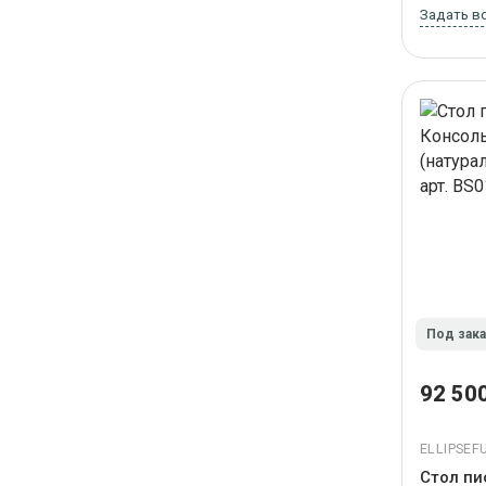
Задать в
Под зак
92 500
ELLIPSEF
Стол пи