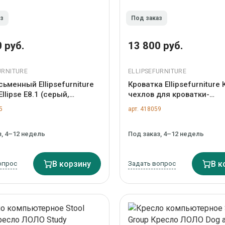
аз
Под заказ
 руб.
13 800 руб.
URNITURE
ELLIPSEFURNITURE
сьменный Ellipsefurniture
Кроватка Ellipsefurniture
llipse E8.1 (серый,
чехлов для кроватки-
дальная) арт.
трансформера KIDI Soft
5
арт. 418059
5500506
антивандальная ткань (р
арт. TX02470606306
з, 4–12 недель
Под заказ, 4–12 недель
опрос
В корзину
Задать вопрос
В к