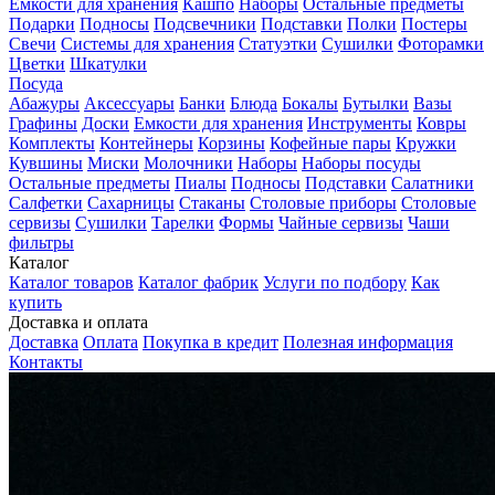
Емкости для хранения
Кашпо
Наборы
Остальные предметы
Подарки
Подносы
Подсвечники
Подставки
Полки
Постеры
Свечи
Системы для хранения
Статуэтки
Сушилки
Фоторамки
Цветки
Шкатулки
Посуда
Абажуры
Аксессуары
Банки
Блюда
Бокалы
Бутылки
Вазы
Графины
Доски
Емкости для хранения
Инструменты
Ковры
Комплекты
Контейнеры
Корзины
Кофейные пары
Кружки
Кувшины
Миски
Молочники
Наборы
Наборы посуды
Остальные предметы
Пиалы
Подносы
Подставки
Салатники
Салфетки
Сахарницы
Стаканы
Столовые приборы
Столовые
сервизы
Сушилки
Тарелки
Формы
Чайные сервизы
Чаши
фильтры
Каталог
Каталог товаров
Каталог фабрик
Услуги по подбору
Как
купить
Доставка и оплата
Доставка
Оплата
Покупка в кредит
Полезная информация
Контакты