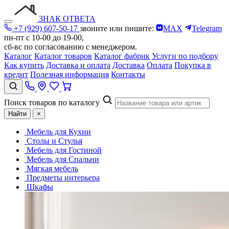
ЗНАК ОТВЕТА
+7 (929) 607-50-17
звоните или пишите:
MAX
Telegram
пн-пт с 10-00 до 19-00,
сб-вс по согласованию с менеджером.
Каталог
Каталог товаров
Каталог фабрик
Услуги по подбору
Как купить
Доставка и оплата
Доставка
Оплата
Покупка в
кредит
Полезная информация
Контакты
Поиск товаров по каталогу
Найти
×
Мебель для Кухни
Столы и Стулья
Мебель для Гостиной
Мебель для Спальни
Мягкая мебель
Предметы интерьера
Шкафы