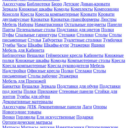
Аксессуары
Библиотеки
Бюро
Детские
Диван-кровати
Зеркала
Книжные шкафы
Комоды
Комплекты
Композиции
Консоли
Кресла
Кресла компьютерные
Кровати
Кровати
двухъярусные
Кроватки
Кроватки-трансформеры
Люстры
Мебель
Наборы
Наматрасники
Остальные предметы
Панели
Парты
Пеленальные столы
Подставки для цветов
Полки
Пуфы
Спальные гарнитуры
Стелажи
Столики
Столы
Столы
письменные
Стулья
Табуретки
Туалетные столики
Тумбочки
Тумбы
Часы
Шкафы
Шкафы-купе
Этажерки
Ящики
Мебель для Кабинета
Библиотеки
Вешалки
Геймерские кресла
Кабинеты
Книжные
полки
Книжные шкафы
Комоды
Компьютерные столы
Кресла
Кресла компьютерные
Кресла руководителя
Мебель
Надстройки
Офисные кресла
Полки
Стелажи
Столы
письменные
Столы рабочие
Этажерки
Мебель для Прихожей
Банкетки
Вешалки
Зеркала
Подставки для обуви
Подставки
под зонты
Полки
Прихожие
Стеновые панели
Стойки для
зонтов
Тумбы для обуви
Декоративные материалы
Аксессуары
ДПК
Декоративные панели
Лаги
Опоры
Новогодние товары
Венки
Гирлянды
Ели искусственные
Подарки
Ортопедические матрасы
Матрасы
Матрасы детские
Наматрасники
Ортопедические