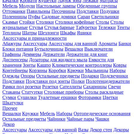
качалки
Кровати
Кушетки
Лаунж зона
Лежаки
Матрасы
Мебель
Модули
Настольные лампы
Обеденные группы
Оттоманки
Павильоны
Песочницы
Подставки
Подушки
Поленницы
Пуфы
Садовые домики
Сараи
Светильники
Скамьи
Стойки
Столики
Столики кофейные
Столы
Столы
журнальные
Стулья
Стулья барные
Табуретки
Тележки
Тенты
Теплицы
Шатры
Шезлонги
Шкафы
Ящики
Аксессуары и принадлежности
Абажуры
Аксессуары
Аксессуары для ванной
Ароматы
Банки
Блоки питания
Бутылочницы
Вешалки
Выключатели
Графины
Деммеры
Держатели
Держатели для книг
Диспенсеры
Дозаторы для жидкого мыла
Емкости для
хранения
Зонты
Кашпо
Климатические контроллеры
Ковры
Контейнеры
Корзины
Коробки
Крючки
Мыльницы
Наборы
Одежды
Опоры
Остальные предметы
Подарки
Подсвечники
Подставки
Подставки под зонты
Полки
Полотенцедержатели
Рамки под розетки
Розетки
Сателлиты
Сахарницы
Свечи
Стаканы
Статуэтки
Столовые приборы
Столы раскладные
Сумки
Сушилки
Туалетные ершики
Фоторамки
Цветки
Шкатулки
Прочее
Вешалки
Кружки
Мебель
Наборы
Ортопедические основания
Остальные предметы
Чайники
Чайные пары
Чашки
Декор
Аксессуары
Аксессуары для ванной
Вазы
Декор стен
Декоры