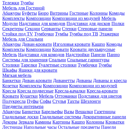
Тележки
Тумбы
Мебель для Гостиной
Абажуры
Буфеты
Бюро
Витрины
Гостиные
Колонны
Комоды
Комплекты
Композиции
Композиции из модулей
Мебель
Модули
Надставки для комодов
Подставки для дисков
Полки
Секретеры
Секции
Серванты
Стенки
Стеновые панели
Стойки под TV
Тумбочки
Тумбы
Тумбы под ТВ
Этажерки
Мебель для Спальни
Абажуры
Диван-кровати
Изголовья кровати
Кашпо
Комоды
Комплекты
Композиции
Кровати
Кровати двухъярусные
Мебель
Надставки для комодов
Надстройки
Панели
Панно
Системы для хранения
Спальни
Спальные гарнитуры
Столики
Тарелки
Туалетные столики
Тумбочки
Тумбы
Шкафы
Ящики для кровати
Мягкая мебель
Банкетки
Диван-кровати
Диванетты
Диваны
Диваны и кресла
Козетки
Комплекты
Композиции
Композиции из модулей
Кресла
Кресла подвесные
Кресла-качалки
Кресла-кровати
Кровати
Кушетки
Мебель
Оттоманки
Подставки для цветов
Полукресла
Пуфы
Софы
Стулья
Тахты
Шезлонги
Предметы интерьера
Абажуры
Банкетки
Барельефы
Вазы
Вешалки
Газетницы
Гладильные доски
Гладильные системы
Декоративные панели
Декоры
Зеркала
Камины
Картины
Кашпо
Колонны
Кроватки
Лестницы
Напольные часы
Остальные предметы
Панели