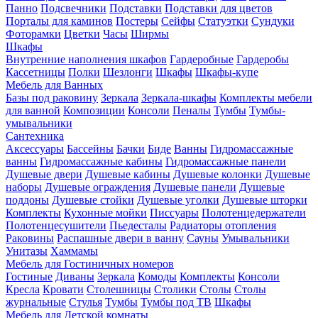
Панно
Подсвечники
Подставки
Подставки для цветов
Порталы для каминов
Постеры
Сейфы
Статуэтки
Сундуки
Фоторамки
Цветки
Часы
Ширмы
Шкафы
Внутренние наполнения шкафов
Гардеробные
Гардеробы
Кассетницы
Полки
Шезлонги
Шкафы
Шкафы-купе
Мебель для Ванных
Базы под раковину
Зеркала
Зеркала-шкафы
Комплекты мебели
для ванной
Композиции
Консоли
Пеналы
Тумбы
Тумбы-
умывальники
Сантехника
Аксессуары
Бассейны
Бачки
Биде
Ванны
Гидромассажные
ванны
Гидромассажные кабины
Гидромассажные панели
Душевые двери
Душевые кабины
Душевые колонки
Душевые
наборы
Душевые ограждения
Душевые панели
Душевые
поддоны
Душевые стойки
Душевые уголки
Душевые шторки
Комплекты
Кухонные мойки
Писсуары
Полотенцедержатели
Полотенцесушители
Пьедесталы
Радиаторы отопления
Раковины
Распашные двери в ванну
Сауны
Умывальники
Унитазы
Хаммамы
Мебель для Гостиничных номеров
Гостиные
Диваны
Зеркала
Комоды
Комплекты
Консоли
Кресла
Кровати
Столешницы
Столики
Столы
Столы
журнальные
Стулья
Тумбы
Тумбы под ТВ
Шкафы
Мебель для Детской комнаты