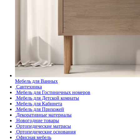
Мебель для Ванных
Сантехника
Мебель для Гостиничных номеров
Мебель для Детской комнаты
Мебель для Кабинета
Мебель для Прихожей
Декоративные материалы
Новогодние товары
Ортопедические матрасы
Ортопедические основания
Офисная мебель