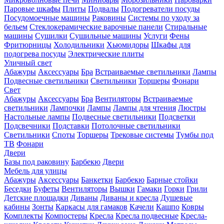
Паровые шкафы
Плиты
Подвалы
Подогреватели посуды
Посудомоечные машины
Раковины
Системы по уходу за
бельем
Стеклокерамические варочные панели
Стиральные
машины
Сушилки
Сушильные машины
Услуги
Фены
Фритюрницы
Холодильники
Хьюмидоры
Шкафы для
подогрева посуды
Электрические плиты
Уличный свет
Абажуры
Аксессуары
Бра
Встраиваемые светильники
Лампы
Подвесные светильники
Светильники
Торшеры
Фонари
Свет
Абажуры
Аксессуары
Бра
Вентиляторы
Встраиваемые
светильники
Лампочки
Лампы
Лампы для чтения
Люстры
Настольные лампы
Подвесные светильники
Подсветки
Подсвечники
Подставки
Потолочные светильники
Светильники
Споты
Торшеры
Трековые системы
Тумбы под
ТВ
Фонари
Двери
Базы под раковину
Барбекю
Двери
Мебель для улицы
Абажуры
Аксессуары
Банкетки
Барбекю
Барные стойки
Беседки
Буфеты
Вентиляторы
Вышки
Гамаки
Горки
Грили
Детские площадки
Диваны
Диваны и кресла
Душевые
кабины
Зонты
Каркасы для гамаков
Качели
Кашпо
Ковры
Комплекты
Компостеры
Кресла
Кресла подвесные
Кресла-