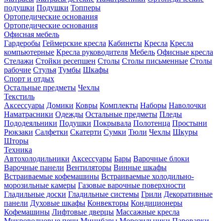
подушки
Подушки
Топперы
Ортопедические основания
Ортопедические основания
Офисная мебель
Гардеробы
Геймерские кресла
Кабинеты
Кресла
Кресла
компьютерные
Кресла руководителя
Мебель
Офисные кресла
Стелажи
Стойки ресепшен
Столы
Столы письменные
Столы
рабочие
Стулья
Тумбы
Шкафы
Спорт и отдых
Остальные предметы
Чехлы
Текстиль
Аксессуары
Домики
Ковры
Комплекты
Наборы
Наволочки
Наматрасники
Одежды
Остальные предметы
Пледы
Пододеяльники
Подушки
Покрывала
Полотенца
Простыни
Рюкзаки
Салфетки
Скатерти
Сумки
Тюли
Чехлы
Шкуры
Шторы
Техника
Автохолодильники
Аксессуары
Бары
Варочные блоки
Варочные панели
Вентиляторы
Винные шкафы
Встраиваемые кофемашины
Встраиваемые холодильно-
морозильные камеры
Газовые варочные поверхности
Гладильные доски
Гладильные системы
Грили
Декоративные
панели
Духовые шкафы
Конвекторы
Кондиционеры
Кофемашины
Лифтовые дверцы
Массажные кресла
Микроволновые печи
Минибары
Морозильники
Пароварки