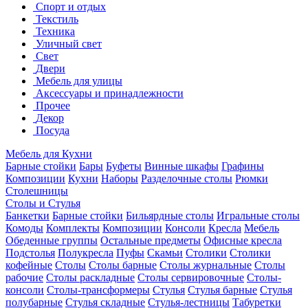
Спорт и отдых
Текстиль
Техника
Уличный свет
Свет
Двери
Мебель для улицы
Аксессуары и принадлежности
Прочее
Декор
Посуда
Мебель для Кухни
Барные стойки
Бары
Буфеты
Винные шкафы
Графины
Композиции
Кухни
Наборы
Разделочные столы
Рюмки
Столешницы
Столы и Стулья
Банкетки
Барные стойки
Бильярдные столы
Игральные столы
Комоды
Комплекты
Композиции
Консоли
Кресла
Мебель
Обеденные группы
Остальные предметы
Офисные кресла
Подстолья
Полукресла
Пуфы
Скамьи
Столики
Столики
кофейные
Столы
Столы барные
Столы журнальные
Столы
рабочие
Столы раскладные
Столы сервировочные
Столы-
консоли
Столы-трансформеры
Стулья
Стулья барные
Стулья
полубарные
Стулья складные
Стулья-лестницы
Табуретки