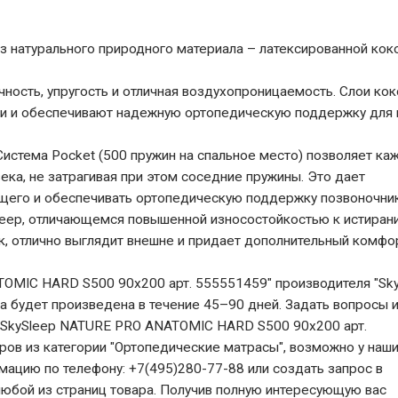
натурального природного материала – латексированной кок
ность, упругость и отличная воздухопроницаемость. Слои кок
и и обеспечивают надежную ортопедическую поддержку для 
истема Pocket (500 пружин на спальное место) позволяет ка
ека, не затрагивая при этом соседние пружины. Это дает
щего и обеспечивать ортопедическую поддержку позвоночник
leep, отличающемся повышенной износостойкостью к истиран
к, отлично выглядит внешне и придает дополнительный комфо
OMIC HARD S500 90x200 арт. 555551459" производителя "Sky
ка будет произведена в течение 45–90 дней. Задать вопросы 
с SkySleep NATURE PRO ANATOMIC HARD S500 90x200 арт.
аров из категории "Ортопедические матрасы", возможно у наш
ацию по телефону: +7(495)280-77-88 или создать запрос в
любой из страниц товара. Получив полную интересующую вас