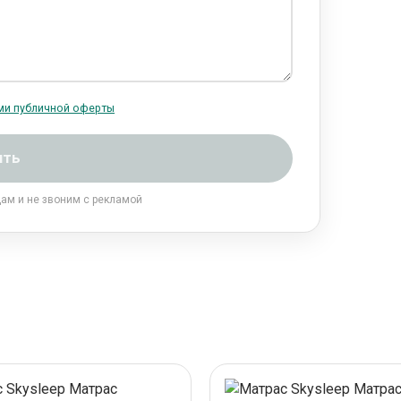
ми публичной оферты
ить
цам и не звоним с рекламой