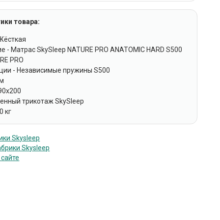
ики товара:
 Жёсткая
е - Матрас SkySleep NATURE PRO ANATOMIC HARD S500
URE PRO
кции - Независимые пружины S500
см
 90x200
менный трикотаж SkySleep
0 кг
ки Skysleep
брики Skysleep
 сайте