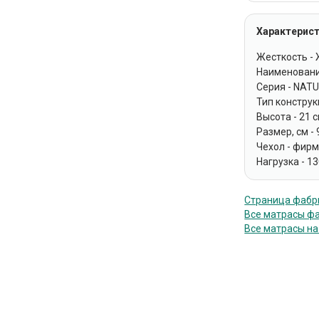
Характерист
Жесткость -
Наименовани
Серия - NAT
Тип констру
Высота - 21 
Размер, см -
Чехол - фир
Нагрузка - 13
Страница фабри
Все матрасы фа
Все матрасы на