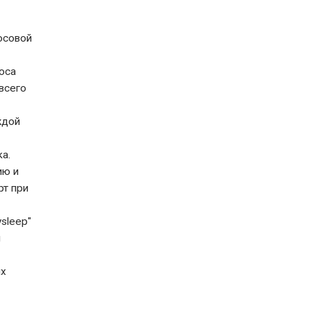
осовой
оса
всего
ждой
а.
ию и
рт при
sleep"
и
их