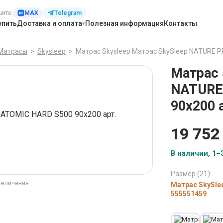
шите:
MAX
Telegram
упить
Доставка и оплата
Полезная информация
Контакты
Матрасы
>
Skysleep
>
Матрас Skysleep Матрас SkySleep NATURE 
Матрас 
NATURE
90x200 
19 752
В наличии, 1–3
Размер (21):
величения
Матрас SkySle
555551459