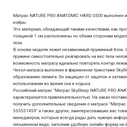
Матрас NATURE PRO ANATOMIC HARD S500 выполнен из 
койры.
Это материал, обладающий такими качествами, как проч
толщиной 1 см расположены по обеим сторонам модел
тела.
В основе модели лежит независимый пружинный блок. С
пружине самостоятельно реагировать на вес тела челов
возможность матрасу идеально повторять контур лежа
Чехол матраса выполнен в фирменном трикотаже SkyS
образованию пилинга. Он защищен от зацепок и затяже
использовании во время сна и отдыха.
Российский матрас "Матрас SkySleep NATURE PRO ANAT
характеризуется привлекательностью. На заказ постав
получить дополнительные сведения о матрасе "Матра
555551459" а также других, заинтересовавших вас тов
менеджеров, которые всегда рады дать нужную информ
письменном виде, заполнив удобную онлайн-форму на 