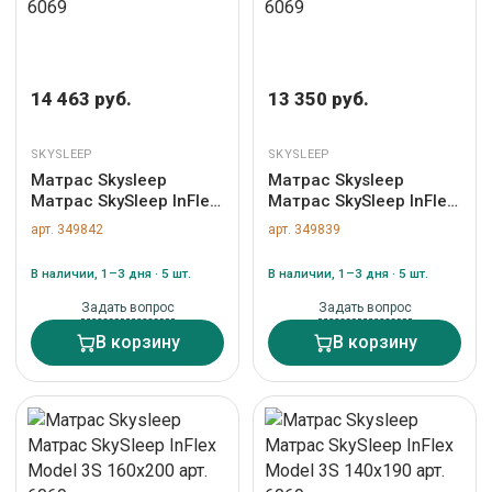
14 463 руб.
13 350 руб.
SKYSLEEP
SKYSLEEP
Матрас Skysleep
Матрас Skysleep
Матрас SkySleep InFlex
Матрас SkySleep InFlex
Model 3S 90x190 арт.
Model 3S 80x190 арт.
арт. 349842
арт. 349839
6069
6069
В наличии, 1–3 дня · 5 шт.
В наличии, 1–3 дня · 5 шт.
Задать вопрос
Задать вопрос
В корзину
В корзину