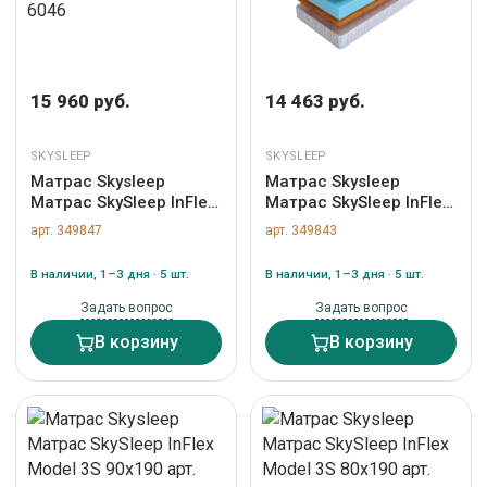
15 960 руб.
14 463 руб.
SKYSLEEP
SKYSLEEP
Матрас Skysleep
Матрас Skysleep
Матрас SkySleep InFlex
Матрас SkySleep InFlex
Model 2S 120x200 арт.
Model 3S 90x195 арт.
арт. 349847
арт. 349843
6046
6069
В наличии, 1–3 дня · 5 шт.
В наличии, 1–3 дня · 5 шт.
Задать вопрос
Задать вопрос
В корзину
В корзину