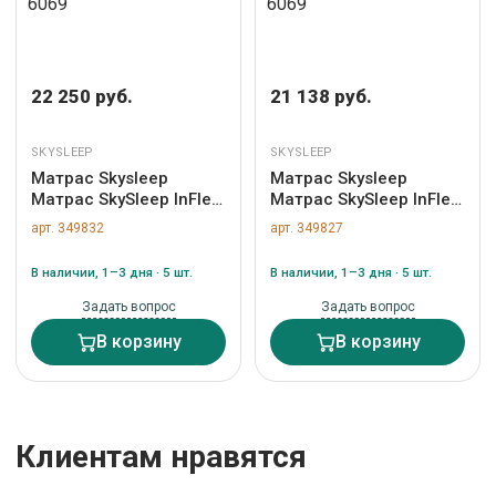
22 250 руб.
21 138 руб.
SKYSLEEP
SKYSLEEP
Матрас Skysleep
Матрас Skysleep
Матрас SkySleep InFlex
Матрас SkySleep InFlex
Model 3S 160x200 арт.
Model 3S 140x190 арт.
арт. 349832
арт. 349827
6069
6069
В наличии, 1–3 дня · 5 шт.
В наличии, 1–3 дня · 5 шт.
Задать вопрос
Задать вопрос
В корзину
В корзину
Клиентам нравятся