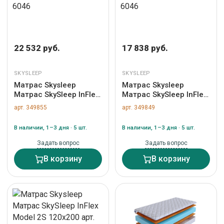
22 532 руб.
17 838 руб.
SKYSLEEP
SKYSLEEP
Матрас Skysleep
Матрас Skysleep
Матрас SkySleep InFlex
Матрас SkySleep InFlex
Model 2S 180x195 арт.
Model 2S 140x195 арт.
арт. 349855
арт. 349849
6046
6046
В наличии, 1–3 дня · 5 шт.
В наличии, 1–3 дня · 5 шт.
Задать вопрос
Задать вопрос
В корзину
В корзину