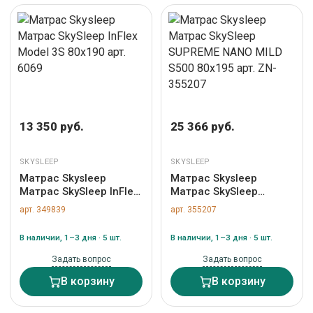
13 350 руб.
25 366 руб.
SKYSLEEP
SKYSLEEP
Матрас Skysleep
Матрас Skysleep
Матрас SkySleep InFlex
Матрас SkySleep
Model 3S 80x190 арт.
SUPREME NANO MILD
арт. 349839
арт. 355207
6069
S500 80x195 арт. ZN-
355207
В наличии, 1–3 дня · 5 шт.
В наличии, 1–3 дня · 5 шт.
Задать вопрос
Задать вопрос
В корзину
В корзину