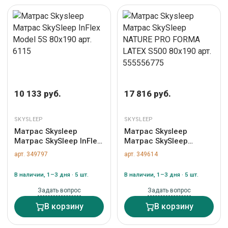
10 133 руб.
17 816 руб.
SKYSLEEP
SKYSLEEP
Матрас Skysleep
Матрас Skysleep
Матрас SkySleep InFlex
Матрас SkySleep
Model 5S 80x190 арт.
NATURE PRO FORMA
арт. 349797
арт. 349614
6115
LATEX S500 80x190 арт.
555556775
В наличии, 1–3 дня · 5 шт.
В наличии, 1–3 дня · 5 шт.
Задать вопрос
Задать вопрос
В корзину
В корзину