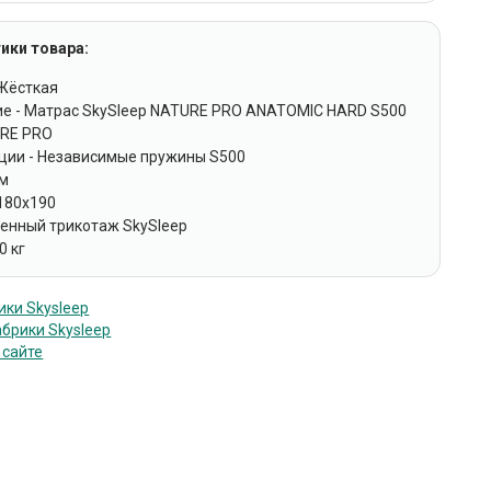
ики товара:
 Жёсткая
е - Матрас SkySleep NATURE PRO ANATOMIC HARD S500
URE PRO
кции - Независимые пружины S500
см
 180x190
менный трикотаж SkySleep
0 кг
ки Skysleep
брики Skysleep
 сайте