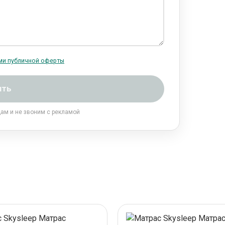
ми публичной оферты
ить
цам и не звоним с рекламой