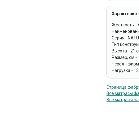
Характерист
Жесткость -
Наименовани
Серия - NAT
Тип констру
Высота - 21 
Размер, см -
Чехол - фир
Нагрузка - 13
Страница фабри
Все матрасы фа
Все матрасы на