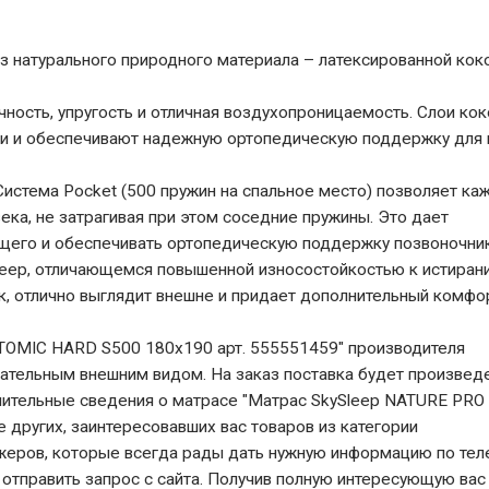
натурального природного материала – латексированной кок
ность, упругость и отличная воздухопроницаемость. Слои кок
и и обеспечивают надежную ортопедическую поддержку для 
истема Pocket (500 пружин на спальное место) позволяет ка
ека, не затрагивая при этом соседние пружины. Это дает
щего и обеспечивать ортопедическую поддержку позвоночник
leep, отличающемся повышенной износостойкостью к истиран
к, отлично выглядит внешне и придает дополнительный комфо
TOMIC HARD S500 180x190 арт. 555551459" производителя
кательным внешним видом. На заказ поставка будет произвед
лнительные сведения о матрасе "Матрас SkySleep NATURE PRO
других, заинтересовавших вас товаров из категории
жеров, которые всегда рады дать нужную информацию по тел
 отправить запрос с сайта. Получив полную интересующую вас