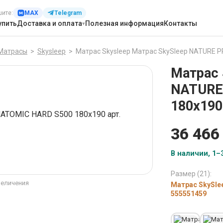
шите:
MAX
Telegram
упить
Доставка и оплата
Полезная информация
Контакты
Матрасы
>
Skysleep
>
Матрас Skysleep Матрас SkySleep NATURE 
Матрас 
NATURE
180x190
36 466
В наличии, 1–3
Размер (21):
величения
Матрас SkySle
555551459