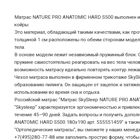
Матрас NATURE PRO ANATOMIC HARD S500 выполнен из 
койры.
Это материал, обладающий такими качествами, как проч
толщиной 1 см расположены по обеим сторонам модел
тела.
В основе модели лежит независимый пружинный блок. С
пружине самостоятельно реагировать на вес тела челов
возможность матрасу идеально повторять контур лежа
Чехол матраса выполнен в фирменном трикотаже SkyS
образованию пилинга. Он защищен от зацепок и затяже
использовании во время сна и отдыха.
Российский матрас "Матрас SkySleep NATURE PRO ANA
"Skysleep" характеризуется эргономичностью и привле
течение 45–90 дней. Задать вопросы и получить допо
ANATOMIC HARD S500 180x190 арт. 555551459" а также 
"Ортопедические матрасы", вы сможете у наших менед
+7(495)280-77-88 или заполнить простую форму, чтобы