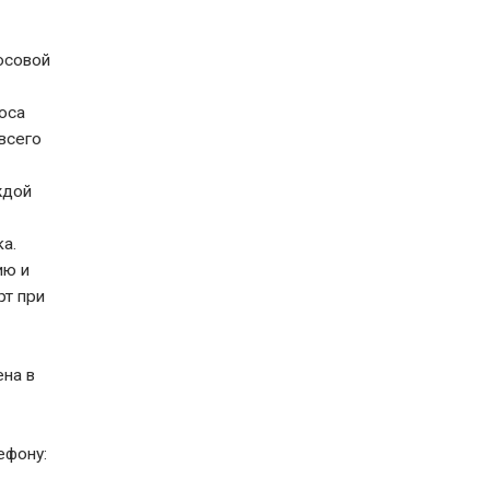
осовой
оса
всего
ждой
а.
ию и
рт при
ена в
ефону: